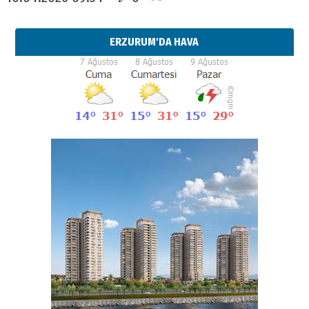
ERZURUM'DA HAVA
Esat BİNDESEN
Başkan Sekmen’den Erzurum’a
bir vizyon proje daha!
02 Ağustos 2026 Pazar