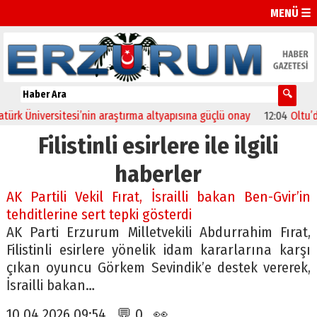
MENÜ ☰
rk Üniversitesi’nin araştırma altyapısına güçlü onay
12:04
Oltu’da f
Filistinli esirlere ile ilgili
haberler
AK Partili Vekil Fırat, İsrailli bakan Ben-Gvir’in
tehditlerine sert tepki gösterdi
AK Parti Erzurum Milletvekili Abdurrahim Fırat,
Filistinli esirlere yönelik idam kararlarına karşı
çıkan oyuncu Görkem Sevindik’e destek vererek,
İsrailli bakan…
10.04.2026 09:54 💬 0 👀