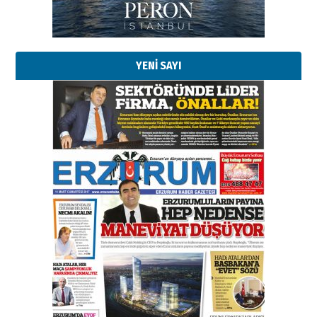
Kadir SABUNCUOĞLU
Erzurumspor’un köşe taşları
29 Haziran 2026 Pazartesi
YENİ SAYI
Kenan GÜLERCİ
Murat Şahsuvaroğlu ERKON’da
çıtayı yukarı taşırken,
yönetimdekiler aşağı
çekmemeli!
Orhan BOZKURT
17 Şubat 2026 Salı
Bir fotoğraf, bir şehir, bir
gazeteci… Dizginler kimin
elinde?
31 Mart 2026 Salı
A. Berhan Yılmaz
BİR BÖLÜM DEĞİL, BİR ÖMÜR
SEÇİYORSUNUZ… “NEDEN
ATATÜRK ÜNİVERSİTESİ?”
28 Temmuz 2026 Salı
Ahmet Gökhan YAZICI
Ahmed Yesevi’den bir Alperen…
”Reisimiz” idi… Hakka yürüdü.!
26 Mart 2026 Perşembe