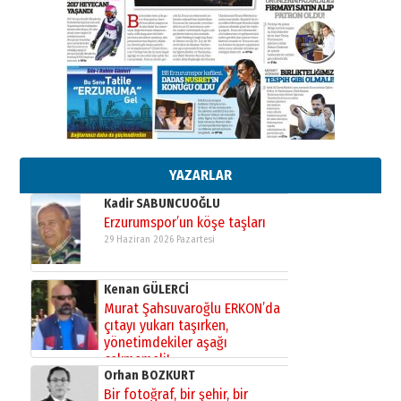
Cem Bakırcı
Ardında bıraktığı hatıralarıyla
gönül adamı Faruk Terzioğlu!
13 Mayıs 2026 Çarşamba
Esat BİNDESEN
Başkan Sekmen’den Erzurum’a
bir vizyon proje daha!
02 Ağustos 2026 Pazar
YAZARLAR
Kadir SABUNCUOĞLU
Erzurumspor’un köşe taşları
29 Haziran 2026 Pazartesi
Kenan GÜLERCİ
Murat Şahsuvaroğlu ERKON’da
çıtayı yukarı taşırken,
yönetimdekiler aşağı
çekmemeli!
Orhan BOZKURT
17 Şubat 2026 Salı
Bir fotoğraf, bir şehir, bir