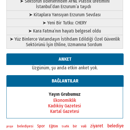
➤ Sektörün liderlerinden AYNE Plastik üretimini
İstanbul’dan Erzurum’a taşıdı
➤ Kitaplara Yansıyan Erzurum Sevdası
➤ Yeni Bir Tutku: CHERY
➤ Kara Fatma’nın hayatı belgesel oldu
➤ Yüz Binlerce Vatandaşın İstihdam Edildiği Özel Güvenlik
Sektörünü İşin Ehline, Uzmanına Sordum
ANKET
Üzgünüm, şu anda etkin anket yok.
BAĞLANTILAR
Yayın Grubumuz
Ekonomiklik
Kadıköy Gazetesi
Kartal Gazetesi
ziyaret
belediye
Spor
bir
vali
belediyesi
Eğitim
proje
trafik