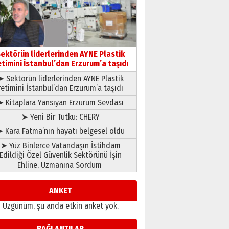
çıtayı yukarı taşırken,
yönetimdekiler aşağı
çekmemeli!
Orhan BOZKURT
17 Şubat 2026 Salı
Bir fotoğraf, bir şehir, bir
gazeteci… Dizginler kimin
ektörün liderlerinden AYNE Plastik
elinde?
etimini İstanbul’dan Erzurum’a taşıdı
31 Mart 2026 Salı
➤ Sektörün liderlerinden AYNE Plastik
A. Berhan Yılmaz
retimini İstanbul’dan Erzurum’a taşıdı
BİR BÖLÜM DEĞİL, BİR ÖMÜR
SEÇİYORSUNUZ… “NEDEN
➤ Kitaplara Yansıyan Erzurum Sevdası
ATATÜRK ÜNİVERSİTESİ?”
➤ Yeni Bir Tutku: CHERY
28 Temmuz 2026 Salı
Ahmet Gökhan YAZICI
 Kara Fatma’nın hayatı belgesel oldu
Ahmed Yesevi’den bir
➤ Yüz Binlerce Vatandaşın İstihdam
Alperen… ”Reisimiz” idi…
Edildiği Özel Güvenlik Sektörünü İşin
Hakka yürüdü.!
Ehline, Uzmanına Sordum
26 Mart 2026 Perşembe
Cem Bakırcı
Ardında bıraktığı hatıralarıyla
ANKET
gönül adamı Faruk Terzioğlu!
Üzgünüm, şu anda etkin anket yok.
13 Mayıs 2026 Çarşamba
Esat BİNDESEN
BAĞLANTILAR