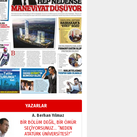
Başkan Sekmen’den Erzurum’a
bir vizyon proje daha!
02 Ağustos 2026 Pazar
Kadir SABUNCUOĞLU
Erzurumspor’un köşe taşları
29 Haziran 2026 Pazartesi
Kenan GÜLERCİ
Murat Şahsuvaroğlu ERKON’da
çıtayı yukarı taşırken,
yönetimdekiler aşağı
çekmemeli!
Orhan BOZKURT
17 Şubat 2026 Salı
Bir fotoğraf, bir şehir, bir
gazeteci… Dizginler kimin
elinde?
YAZARLAR
31 Mart 2026 Salı
A. Berhan Yılmaz
BİR BÖLÜM DEĞİL, BİR ÖMÜR
SEÇİYORSUNUZ… “NEDEN
ATATÜRK ÜNİVERSİTESİ?”