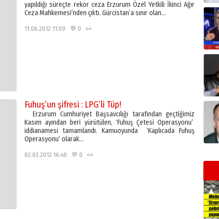
yapıldığı süreçte rekor ceza Erzurum Özel Yetkili İkinci Ağır
Ceza Mahkemesi’nden çıktı. Gürcistan’a sınır olan…
11.06.2012 11:09 💬 0 👀
Fuhuş’un şifresi : LPG’li Tüp!
Erzurum Cumhuriyet Başsavcılığı tarafından geçtiğimiz
Kasım ayından beri yürütülen, ‘Fuhuş Çetesi Operasyonu’
iddianamesi tamamlandı. Kamuoyunda ‘Kaplıcada Fuhuş
Operasyonu’ olarak…
02.03.2012 16:40 💬 0 👀