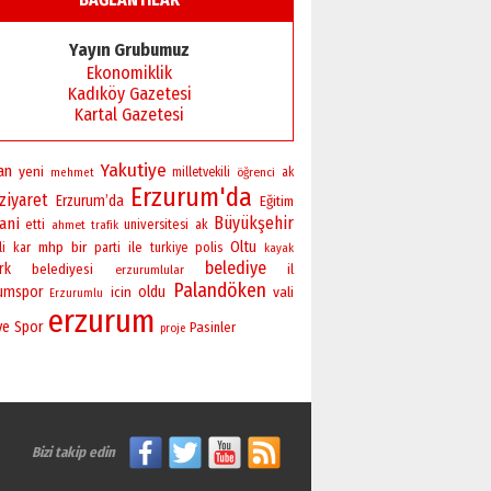
Başkan Sekmen’den Erzurum’a
bir vizyon proje daha!
Yayın Grubumuz
02 Ağustos 2026 Pazar
Ekonomiklik
Kadıköy Gazetesi
Kartal Gazetesi
Yakutiye
an
yeni
milletvekili
öğrenci
ak
mehmet
Erzurum'da
ziyaret
Erzurum’da
Eğitim
Büyükşehir
ani
universitesi
etti
ahmet
ak
trafik
bir
Oltu
mhp
ile
polis
li
kar
parti
turkiye
kayak
belediye
rk
belediyesi
il
erzurumlular
Palandöken
rumspor
oldu
vali
icin
Erzurumlu
erzurum
ye
Spor
Pasinler
proje
Bizi takip edin