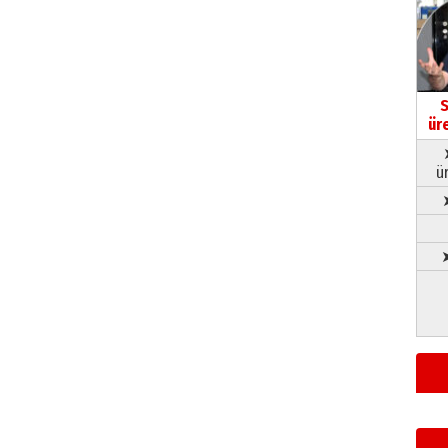
S
ür
ü
➤