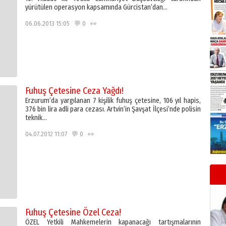
yürütülen operasyon kapsamında Gürcistan’dan…
06.06.2013 15:05 💬 0 👀
Fuhuş Çetesine Ceza Yağdı!
Erzurum’da yargılanan 7 kişilik fuhuş çetesine, 106 yıl hapis,
376 bin lira adli para cezası. Artvin’in Şavşat İlçesi’nde polisin
teknik…
04.07.2012 11:07 💬 0 👀
Fuhuş Çetesine Özel Ceza!
ÖZEL Yetkili Mahkemelerin kapanacağı tartışmalarının