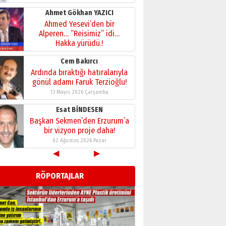
28 Temmuz 2026 Salı
Ahmet Gökhan YAZICI
Ahmed Yesevi’den bir
Alperen… ”Reisimiz” idi…
Hakka yürüdü.!
26 Mart 2026 Perşembe
Cem Bakırcı
Ardında bıraktığı hatıralarıyla
gönül adamı Faruk Terzioğlu!
13 Mayıs 2026 Çarşamba
Esat BİNDESEN
Başkan Sekmen’den Erzurum’a
bir vizyon proje daha!
02 Ağustos 2026 Pazar
◀
▶
Kadir SABUNCUOĞLU
Erzurumspor’un köşe taşları
RÖPORTAJLAR
29 Haziran 2026 Pazartesi
Kenan GÜLERCİ
Murat Şahsuvaroğlu ERKON’da