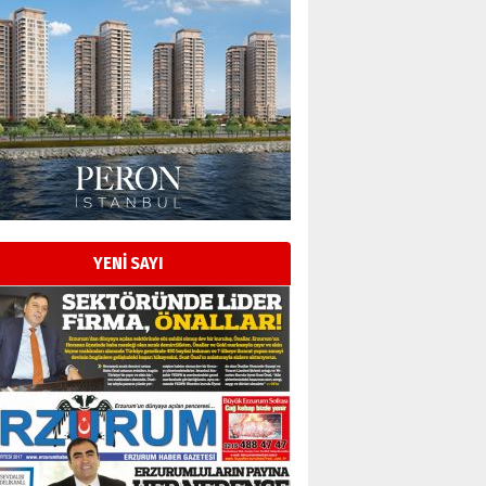
YENİ SAYI
Esat BİNDESEN