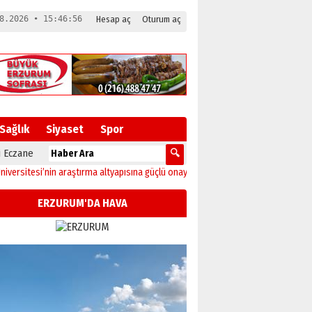
8.2026 • 15:46:57
Hesap aç
Oturum aç
Sağlık
Siyaset
Spor
 Eczane
esi’nin araştırma altyapısına güçlü onay
12:04
Oltu’da festival coşkusu konser
ERZURUM'DA HAVA