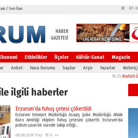
m / Seri İlan
📆 07.0
Ekonomi
Etkinlikler
İlçeler
Kültür-Sanat
Magazin
ar
Anket
Hava Durumu
Sayılar
Arşiv
Yazarlar
Nöbetçi
18:35
Atatürk Üniversit
le ilgili haberler
Erzurum’da fuhuş çetesi çökertildi
Erzurum Emniyet Müdürlüğü Asayiş Şube Müdürlüğü Ahlak
Büro Amirliği ekipleri fuhuş çetesini çökertti. Erzurum’da
polisin uzun bir süredir takip ettiği…
08.08.2019 11:43 💬 0 👀