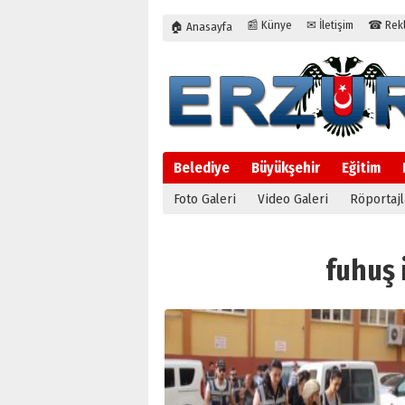
📰 Künye
✉ İletişim
☎ Rekla
🏠 Anasayfa
Belediye
Büyükşehir
Eğitim
Foto Galeri
Video Galeri
Röportajl
fuhuş i