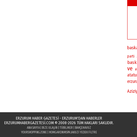
bask
parti
bask
ve
a
atatu
erzu
Azizi
ERZURUM HABER GAZETESİ - ERZURUM'DAN HABERLER
ERZURUMHABERGAZETESI.COM
© 2008-2026 TÜM HAKLARI SAKLIDIR.
ANA SAYFA
|
BIZE ULAŞIN
|
TÜBILMER
|
BAHÇEHAVUZ
YOURSHOPPINGZONE
|
HOMGARDN
MSPA JAKUZI YEDEK FILTRE