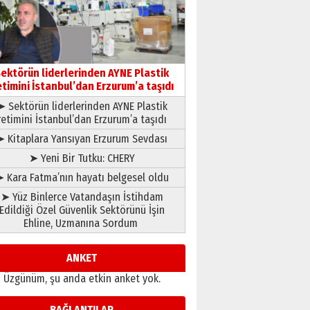
çıtayı yukarı taşırken,
yönetimdekiler aşağı
çekmemeli!
Orhan BOZKURT
17 Şubat 2026 Salı
Bir fotoğraf, bir şehir, bir
gazeteci… Dizginler kimin
ektörün liderlerinden AYNE Plastik
elinde?
etimini İstanbul’dan Erzurum’a taşıdı
31 Mart 2026 Salı
➤ Sektörün liderlerinden AYNE Plastik
A. Berhan Yılmaz
retimini İstanbul’dan Erzurum’a taşıdı
BİR BÖLÜM DEĞİL, BİR ÖMÜR
SEÇİYORSUNUZ… “NEDEN
➤ Kitaplara Yansıyan Erzurum Sevdası
ATATÜRK ÜNİVERSİTESİ?”
➤ Yeni Bir Tutku: CHERY
28 Temmuz 2026 Salı
Ahmet Gökhan YAZICI
 Kara Fatma’nın hayatı belgesel oldu
Ahmed Yesevi’den bir
➤ Yüz Binlerce Vatandaşın İstihdam
Alperen… ”Reisimiz” idi…
Edildiği Özel Güvenlik Sektörünü İşin
Hakka yürüdü.!
Ehline, Uzmanına Sordum
26 Mart 2026 Perşembe
Cem Bakırcı
Ardında bıraktığı hatıralarıyla
ANKET
gönül adamı Faruk Terzioğlu!
Üzgünüm, şu anda etkin anket yok.
13 Mayıs 2026 Çarşamba
Esat BİNDESEN
BAĞLANTILAR