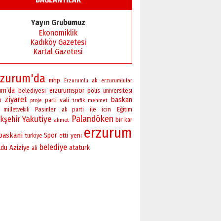
Başkan Sekmen’den Erzurum’a
bir vizyon proje daha!
Yayın Grubumuz
02 Ağustos 2026 Pazar
Ekonomiklik
Kadıköy Gazetesi
Kartal Gazetesi
rzurum'da
mhp
ak
erzurumlular
Erzurumlu
um’da
erzurumspor
belediyesi
polis
universitesi
ziyaret
baskan
vali
i
parti
proje
trafik
mehmet
Pasinler
ile
icin
Eğitim
milletvekili
ak parti
Palandöken
Yakutiye
kşehir
bir
ahmet
kar
erzurum
baskani
Spor
yeni
turkiye
etti
belediye
ldu
Aziziye
ataturk
ali