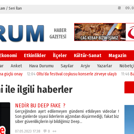
m / Seri İlan
📆 09.0
Ekonomi
Etkinlikler
İlçeler
Kültür-Sanat
Magazin
ar
Anket
Hava Durumu
Sayılar
Arşiv
Yazarlar
Nöbetçi
y
12:04
Oltu’da festival coşkusu konserle zirveye ulaştı
11:46
Başkan Sekmen
ile ilgili haberler
NEDİR BU DEEP FAKE ?
Gerçeğinden ayırt edilemeyen gündemi etkileyen videolar !
Son günlerde siyasi liderlerin ağzından düşürmediği, fakat biz
siber güvenlikçilerin iyi bildiğimiz Deep…
07.05.2023 17:38 💬 0 👀