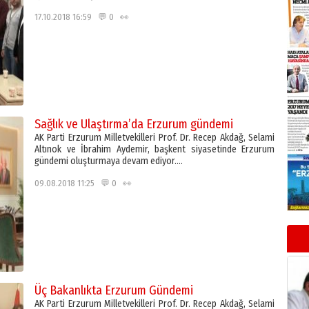
17.10.2018 16:59 💬 0 👀
Sağlık ve Ulaştırma’da Erzurum gündemi
AK Parti Erzurum Milletvekilleri Prof. Dr. Recep Akdağ, Selami
Altınok ve İbrahim Aydemir, başkent siyasetinde Erzurum
gündemi oluşturmaya devam ediyor….
09.08.2018 11:25 💬 0 👀
Üç Bakanlıkta Erzurum Gündemi
AK Parti Erzurum Milletvekilleri Prof. Dr. Recep Akdağ, Selami