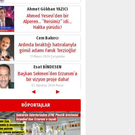
28 Temmuz 2026 Salı
Ahmet Gökhan YAZICI
Ahmed Yesevi’den bir
Alperen… ”Reisimiz” idi…
Hakka yürüdü.!
26 Mart 2026 Perşembe
Cem Bakırcı
Ardında bıraktığı hatıralarıyla
gönül adamı Faruk Terzioğlu!
13 Mayıs 2026 Çarşamba
Esat BİNDESEN
Başkan Sekmen’den Erzurum’a
bir vizyon proje daha!
02 Ağustos 2026 Pazar
◀
▶
Kadir SABUNCUOĞLU
Erzurumspor’un köşe taşları
RÖPORTAJLAR
29 Haziran 2026 Pazartesi
Kenan GÜLERCİ
Murat Şahsuvaroğlu ERKON’da