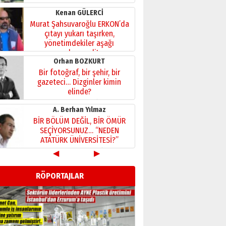
Kenan GÜLERCİ
Murat Şahsuvaroğlu ERKON’da
çıtayı yukarı taşırken,
yönetimdekiler aşağı
çekmemeli!
Orhan BOZKURT
17 Şubat 2026 Salı
Bir fotoğraf, bir şehir, bir
gazeteci… Dizginler kimin
elinde?
31 Mart 2026 Salı
A. Berhan Yılmaz
BİR BÖLÜM DEĞİL, BİR ÖMÜR
SEÇİYORSUNUZ… “NEDEN
ATATÜRK ÜNİVERSİTESİ?”
28 Temmuz 2026 Salı
◀
▶
Ahmet Gökhan YAZICI
Ahmed Yesevi’den bir
RÖPORTAJLAR
Alperen… ”Reisimiz” idi…
Hakka yürüdü.!
26 Mart 2026 Perşembe
Cem Bakırcı
Ardında bıraktığı hatıralarıyla