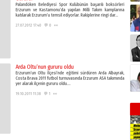
Palandöken Belediyesi Spor Kulübünün başarılı boksörleri
Erzurum ve Kastamonu’da yapılan Milli Takım kamplarına
katılarak Erzurum’u temsil ediyorlar. Rakiplerine ringi dar…
27.07.2012 17:40 💬 0 👀
Arda Oltu’nun gururu oldu
Erzurum’un Oltu İlçesi’nde eğitimi sürdüren Arda Albayrak,
Costa Brava 2011 futbol turnuvasında Erzurum ASA takımında
yer alarak ilçenin gururu oldu….
19.10.2011 11:38 💬 1 👀