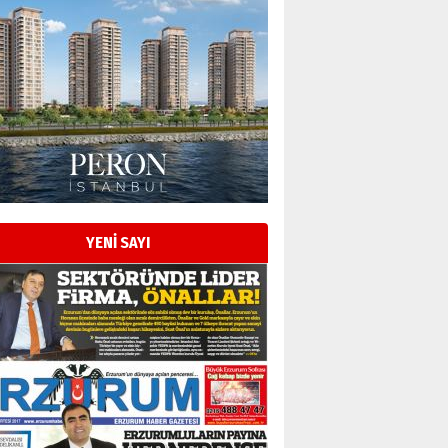
Esat BİNDESEN
Başkan Sekmen’den Erzurum’a
bir vizyon proje daha!
02 Ağustos 2026 Pazar
Kadir SABUNCUOĞLU
Erzurumspor’un köşe taşları
29 Haziran 2026 Pazartesi
YENİ SAYI
Kenan GÜLERCİ
Murat Şahsuvaroğlu ERKON’da
çıtayı yukarı taşırken,
yönetimdekiler aşağı
çekmemeli!
Orhan BOZKURT
17 Şubat 2026 Salı
Bir fotoğraf, bir şehir, bir
gazeteci… Dizginler kimin
elinde?
31 Mart 2026 Salı
A. Berhan Yılmaz