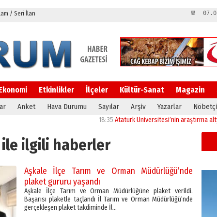
m / Seri İlan
📆 07.0
Ekonomi
Etkinlikler
İlçeler
Kültür-Sanat
Magazin
ar
Anket
Hava Durumu
Sayılar
Arşiv
Yazarlar
Nöbetçi
18:35
Atatürk Üniversitesi’nin araştırma altyapısına
ile ilgili haberler
Aşkale İlçe Tarım ve Orman Müdürlüğü’nde
plaket gururu yaşandı
Aşkale İlçe Tarım ve Orman Müdürlüğüne plaket verildi.
Başarısı plaketle taçlandı İl Tarım ve Orman Müdürlüğü’nde
gerçekleşen plaket takdiminde İl…