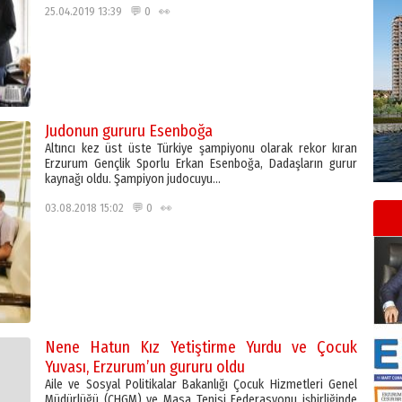
25.04.2019 13:39 💬 0 👀
Judonun gururu Esenboğa
Altıncı kez üst üste Türkiye şampiyonu olarak rekor kıran
Erzurum Gençlik Sporlu Erkan Esenboğa, Dadaşların gurur
kaynağı oldu. Şampiyon judocuyu…
03.08.2018 15:02 💬 0 👀
Nene Hatun Kız Yetiştirme Yurdu ve Çocuk
Yuvası, Erzurum’un gururu oldu
Aile ve Sosyal Politikalar Bakanlığı Çocuk Hizmetleri Genel
Müdürlüğü (ÇHGM) ve Masa Tenisi Federasyonu işbirliğinde