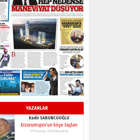
BİR BÖLÜM DEĞİL, BİR ÖMÜR
SEÇİYORSUNUZ… “NEDEN
ATATÜRK ÜNİVERSİTESİ?”
28 Temmuz 2026 Salı
Ahmet Gökhan YAZICI
Ahmed Yesevi’den bir
Alperen… ”Reisimiz” idi…
Hakka yürüdü.!
26 Mart 2026 Perşembe
Cem Bakırcı
Ardında bıraktığı hatıralarıyla
gönül adamı Faruk Terzioğlu!
13 Mayıs 2026 Çarşamba
Esat BİNDESEN
Başkan Sekmen’den Erzurum’a
bir vizyon proje daha!
YAZARLAR
02 Ağustos 2026 Pazar
Kadir SABUNCUOĞLU
Erzurumspor’un köşe taşları
29 Haziran 2026 Pazartesi