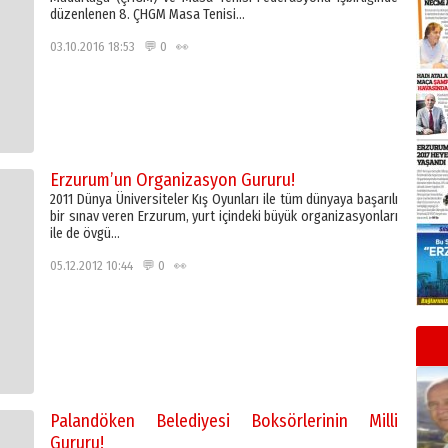
düzenlenen 8. ÇHGM Masa Tenisi…
03.10.2016 18:53 💬 0 👀
Erzurum’un Organizasyon Gururu!
2011 Dünya Üniversiteler Kış Oyunları ile tüm dünyaya başarılı
bir sınav veren Erzurum, yurt içindeki büyük organizasyonları
ile de övgü…
05.12.2012 10:44 💬 0 👀
Palandöken Belediyesi Boksörlerinin Milli
Gururu!