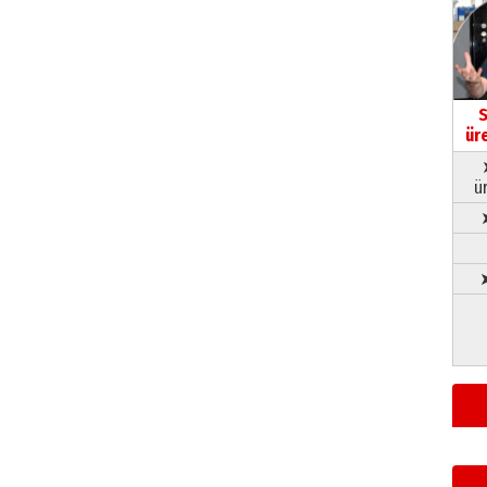
S
ür
ü
➤