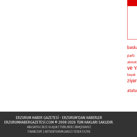
bask
parti
ahmet
ve
Y
kayak
ziya
atatu
ERZURUM HABER GAZETESİ - ERZURUM'DAN HABERLER
ERZURUMHABERGAZETESI.COM
© 2008-2026 TÜM HAKLARI SAKLIDIR.
ANA SAYFA
|
BIZE ULAŞIN
|
TÜBILMER
|
BAHÇEHAVUZ
FINANCESPC
|
ARTSENTE
MSPA JAKUZI YEDEK FILTRE