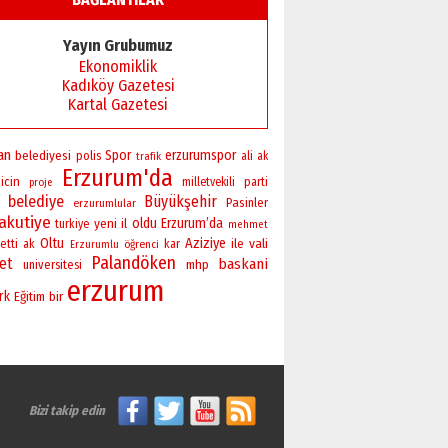
Yayın Grubumuz
Ekonomiklik
Kadıköy Gazetesi
Kartal Gazetesi
an
Spor
erzurumspor
belediyesi
polis
ali
ak
trafik
Erzurum'da
icin
milletvekili
parti
proje
belediye
Büyükşehir
Pasinler
erzurumlular
akutiye
yeni
oldu
Erzurum’da
il
turkiye
mehmet
Oltu
Aziziye
vali
ile
etti
ak
öğrenci
kar
Erzurumlu
Palandöken
ret
baskani
universitesi
mhp
erzurum
rk
bir
Eğitim
Bizi takip edin