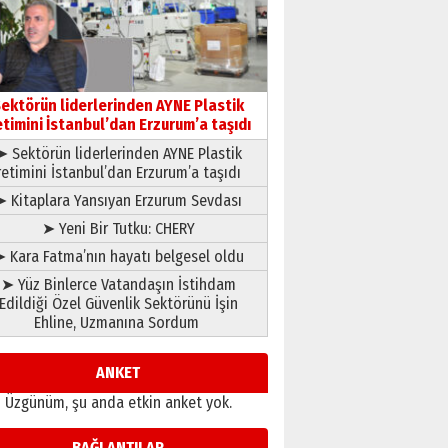
gönül adamı Faruk Terzioğlu!
13 Mayıs 2026 Çarşamba
Esat BİNDESEN
Başkan Sekmen’den Erzurum’a
bir vizyon proje daha!
ektörün liderlerinden AYNE Plastik
02 Ağustos 2026 Pazar
etimini İstanbul’dan Erzurum’a taşıdı
➤ Sektörün liderlerinden AYNE Plastik
retimini İstanbul’dan Erzurum’a taşıdı
➤ Kitaplara Yansıyan Erzurum Sevdası
➤ Yeni Bir Tutku: CHERY
 Kara Fatma’nın hayatı belgesel oldu
➤ Yüz Binlerce Vatandaşın İstihdam
Edildiği Özel Güvenlik Sektörünü İşin
Ehline, Uzmanına Sordum
ANKET
Üzgünüm, şu anda etkin anket yok.
BAĞLANTILAR