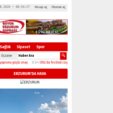
8.2026 • 08:54:28
Hesap aç
Oturum aç
Sağlık
Siyaset
Spor
 Eczane
 güçlü onay
12:04
Oltu’da festival coşkusu konserle zirveye ulaştı
11:46
Başk
ERZURUM'DA HAVA