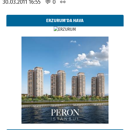
30.03.2011 16:55 💬 0 👀
ERZURUM'DA HAVA
Esat BİNDESEN
Başkan Sekmen’den Erzurum’a
bir vizyon proje daha!
02 Ağustos 2026 Pazar
Kadir SABUNCUOĞLU
Erzurumspor’un köşe taşları
29 Haziran 2026 Pazartesi