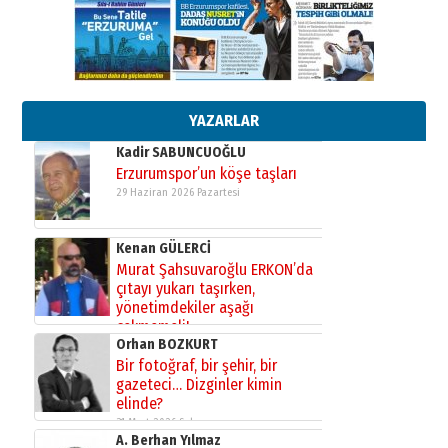
gönül adamı Faruk Terzioğlu!
13 Mayıs 2026 Çarşamba
Esat BİNDESEN
Başkan Sekmen’den Erzurum’a
bir vizyon proje daha!
02 Ağustos 2026 Pazar
YAZARLAR
Kadir SABUNCUOĞLU
Erzurumspor’un köşe taşları
29 Haziran 2026 Pazartesi
Kenan GÜLERCİ
Murat Şahsuvaroğlu ERKON’da
çıtayı yukarı taşırken,
yönetimdekiler aşağı
çekmemeli!
Orhan BOZKURT
17 Şubat 2026 Salı
Bir fotoğraf, bir şehir, bir
gazeteci… Dizginler kimin
elinde?
31 Mart 2026 Salı
A. Berhan Yılmaz