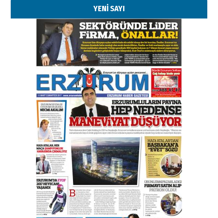
YENİ SAYI
Kenan GÜLERCİ
Murat Şahsuvaroğlu ERKON’da
çıtayı yukarı taşırken,
yönetimdekiler aşağı
çekmemeli!
Orhan BOZKURT
17 Şubat 2026 Salı
Bir fotoğraf, bir şehir, bir
gazeteci… Dizginler kimin
elinde?
31 Mart 2026 Salı
A. Berhan Yılmaz
BİR BÖLÜM DEĞİL, BİR ÖMÜR
SEÇİYORSUNUZ… “NEDEN
ATATÜRK ÜNİVERSİTESİ?”
28 Temmuz 2026 Salı
Ahmet Gökhan YAZICI
Ahmed Yesevi’den bir Alperen…
”Reisimiz” idi… Hakka yürüdü.!
26 Mart 2026 Perşembe
Cem Bakırcı
Ardında bıraktığı hatıralarıyla