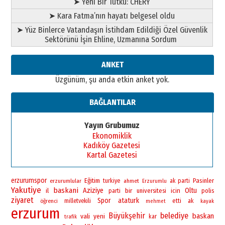
➤ Yeni Bir Tutku: CHERY
➤ Kara Fatma’nın hayatı belgesel oldu
➤ Yüz Binlerce Vatandaşın İstihdam Edildiği Özel Güvenlik
Sektörünü İşin Ehline, Uzmanına Sordum
ANKET
Üzgünüm, şu anda etkin anket yok.
BAĞLANTILAR
Yayın Grubumuz
Ekonomiklik
Kadıköy Gazetesi
Kartal Gazetesi
erzurumspor
Eğitim
Pasinler
erzurumlular
turkiye
ahmet
ak parti
Erzurumlu
Yakutiye
baskani
Aziziye
bir
Oltu
il
universitesi
icin
polis
parti
ziyaret
Spor
ataturk
öğrenci
milletvekili
etti
ak
mehmet
kayak
erzurum
Büyükşehir
belediye
baskan
vali
yeni
kar
trafik