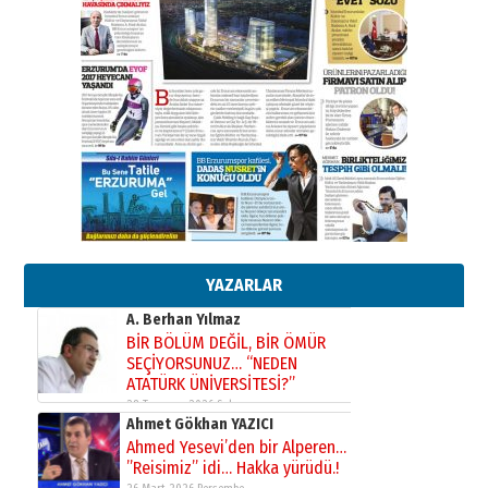
Erzurumspor’un köşe taşları
29 Haziran 2026 Pazartesi
Kenan GÜLERCİ
Murat Şahsuvaroğlu ERKON’da
çıtayı yukarı taşırken,
yönetimdekiler aşağı
çekmemeli!
Orhan BOZKURT
17 Şubat 2026 Salı
Bir fotoğraf, bir şehir, bir
gazeteci… Dizginler kimin
elinde?
YAZARLAR
31 Mart 2026 Salı
A. Berhan Yılmaz
BİR BÖLÜM DEĞİL, BİR ÖMÜR
SEÇİYORSUNUZ… “NEDEN
ATATÜRK ÜNİVERSİTESİ?”
28 Temmuz 2026 Salı
Ahmet Gökhan YAZICI
Ahmed Yesevi’den bir Alperen…
”Reisimiz” idi… Hakka yürüdü.!
26 Mart 2026 Perşembe