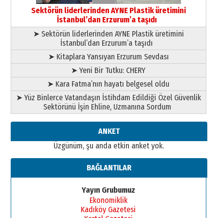
gazeteci… Dizginler kimin
Sektörün liderlerinden AYNE Plastik üretimini
elinde?
İstanbul’dan Erzurum’a taşıdı
31 Mart 2026 Salı
A. Berhan Yılmaz
➤ Sektörün liderlerinden AYNE Plastik üretimini
BİR BÖLÜM DEĞİL, BİR ÖMÜR
İstanbul’dan Erzurum’a taşıdı
SEÇİYORSUNUZ… “NEDEN
➤ Kitaplara Yansıyan Erzurum Sevdası
ATATÜRK ÜNİVERSİTESİ?”
28 Temmuz 2026 Salı
➤ Yeni Bir Tutku: CHERY
Ahmet Gökhan YAZICI
➤ Kara Fatma’nın hayatı belgesel oldu
Ahmed Yesevi’den bir Alperen…
”Reisimiz” idi… Hakka yürüdü.!
➤ Yüz Binlerce Vatandaşın İstihdam Edildiği Özel Güvenlik
Sektörünü İşin Ehline, Uzmanına Sordum
26 Mart 2026 Perşembe
Cem Bakırcı
ANKET
Ardında bıraktığı hatıralarıyla
gönül adamı Faruk Terzioğlu!
Üzgünüm, şu anda etkin anket yok.
13 Mayıs 2026 Çarşamba
BAĞLANTILAR
Esat BİNDESEN
Başkan Sekmen’den Erzurum’a
bir vizyon proje daha!
Yayın Grubumuz
Ekonomiklik
02 Ağustos 2026 Pazar
Kadıköy Gazetesi