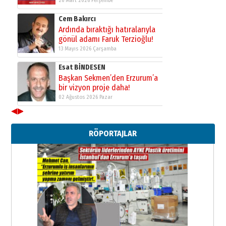
Cem Bakırcı
Ardında bıraktığı hatıralarıyla
gönül adamı Faruk Terzioğlu!
13 Mayıs 2026 Çarşamba
Esat BİNDESEN
Başkan Sekmen’den Erzurum’a
bir vizyon proje daha!
02 Ağustos 2026 Pazar
◀
▶
Kadir SABUNCUOĞLU
Erzurumspor’un köşe taşları
RÖPORTAJLAR
29 Haziran 2026 Pazartesi
Kenan GÜLERCİ
Murat Şahsuvaroğlu ERKON’da
çıtayı yukarı taşırken,
yönetimdekiler aşağı
çekmemeli!
Orhan BOZKURT
17 Şubat 2026 Salı
Bir fotoğraf, bir şehir, bir