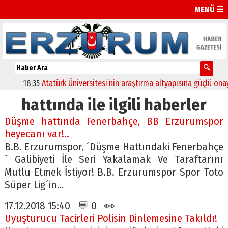
MENÜ ☰
18:35
Atatürk Üniversitesi’nin araştırma altyapısına güçlü onay
hattında ile ilgili haberler
Düşme hattında Fenerbahçe, BB Erzurumspor
heyecanı var!..
B.B. Erzurumspor, ´Düşme Hattındaki Fenerbahçe
´ Galibiyeti İle Seri Yakalamak Ve Taraftarını
Mutlu Etmek İstiyor! B.B. Erzurumspor Spor Toto
Süper Lig´in…
17.12.2018 15:40 💬 0 👀
Uyuşturucu Tacirleri Polisin Dinlemesine Takıldı!