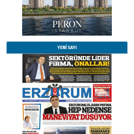
YENİ SAYI
Esat BİNDESEN
Başkan Sekmen’den Erzurum’a
bir vizyon proje daha!
02 Ağustos 2026 Pazar
Kadir SABUNCUOĞLU