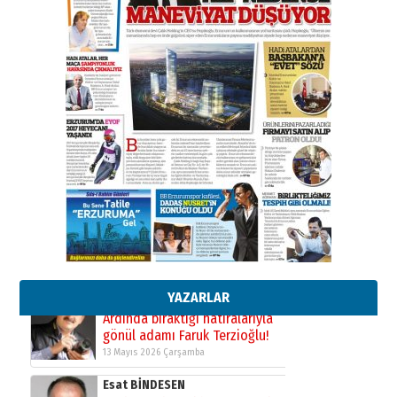
BİR BÖLÜM DEĞİL, BİR ÖMÜR
SEÇİYORSUNUZ… “NEDEN
ATATÜRK ÜNİVERSİTESİ?”
28 Temmuz 2026 Salı
Ahmet Gökhan YAZICI
Ahmed Yesevi’den bir Alperen…
”Reisimiz” idi… Hakka yürüdü.!
26 Mart 2026 Perşembe
Cem Bakırcı
Ardında bıraktığı hatıralarıyla
gönül adamı Faruk Terzioğlu!
13 Mayıs 2026 Çarşamba
Esat BİNDESEN
Başkan Sekmen’den Erzurum’a
bir vizyon proje daha!
02 Ağustos 2026 Pazar
YAZARLAR
Kadir SABUNCUOĞLU
Erzurumspor’un köşe taşları
29 Haziran 2026 Pazartesi