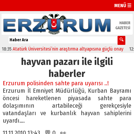
MENÜ ☰
35
Atatürk Üniversitesi’nin araştırma altyapısına güçlü onay
12:04
hayvan pazarı ile ilgili
haberler
Erzurum polisinden sahte para uyarısı ..!
Erzurum İl Emniyet Müdürlüğü, Kurban Bayramı
öncesi hareketlenen piyasada sahte para
dolaşımının artabileceği gerekçesiyle
vatandaşları ve kurbanlık hayvan sahiplerini
uyardı….
11.11.2010 13:43 💬 0 👀