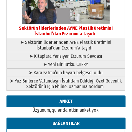
13 Mayıs 2026 Çarşamba
Esat BİNDESEN
Başkan Sekmen’den Erzurum’a
bir vizyon proje daha!
Sektörün liderlerinden AYNE Plastik üretimini
02 Ağustos 2026 Pazar
İstanbul’dan Erzurum’a taşıdı
➤ Sektörün liderlerinden AYNE Plastik üretimini
İstanbul’dan Erzurum’a taşıdı
➤ Kitaplara Yansıyan Erzurum Sevdası
➤ Yeni Bir Tutku: CHERY
➤ Kara Fatma’nın hayatı belgesel oldu
➤ Yüz Binlerce Vatandaşın İstihdam Edildiği Özel Güvenlik
Sektörünü İşin Ehline, Uzmanına Sordum
ANKET
Üzgünüm, şu anda etkin anket yok.
BAĞLANTILAR