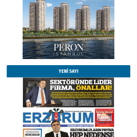
Esat BİNDESEN
Başkan Sekmen’den Erzurum’a
bir vizyon proje daha!
02 Ağustos 2026 Pazar
Kadir SABUNCUOĞLU
Erzurumspor’un köşe taşları
29 Haziran 2026 Pazartesi
YENİ SAYI
Kenan GÜLERCİ
Murat Şahsuvaroğlu ERKON’da
çıtayı yukarı taşırken,
yönetimdekiler aşağı
çekmemeli!
Orhan BOZKURT
17 Şubat 2026 Salı
Bir fotoğraf, bir şehir, bir
gazeteci… Dizginler kimin
elinde?
31 Mart 2026 Salı
A. Berhan Yılmaz