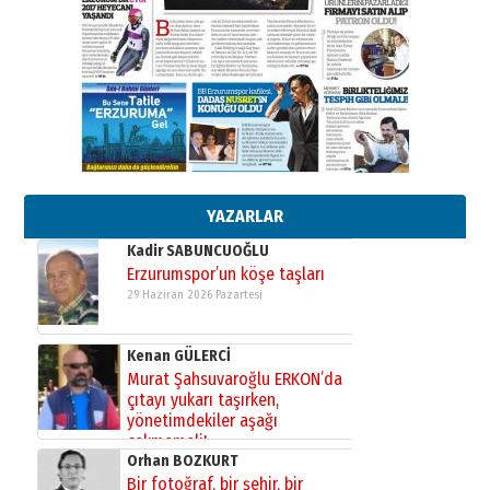
26 Mart 2026 Perşembe
Cem Bakırcı
Ardında bıraktığı hatıralarıyla
gönül adamı Faruk Terzioğlu!
13 Mayıs 2026 Çarşamba
Esat BİNDESEN
Başkan Sekmen’den Erzurum’a
bir vizyon proje daha!
02 Ağustos 2026 Pazar
YAZARLAR
Kadir SABUNCUOĞLU
Erzurumspor’un köşe taşları
29 Haziran 2026 Pazartesi
Kenan GÜLERCİ
Murat Şahsuvaroğlu ERKON’da
çıtayı yukarı taşırken,
yönetimdekiler aşağı
çekmemeli!
Orhan BOZKURT
17 Şubat 2026 Salı
Bir fotoğraf, bir şehir, bir