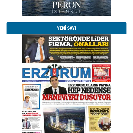
Kadir SABUNCUOĞLU
Erzurumspor’un köşe taşları
29 Haziran 2026 Pazartesi
YENİ SAYI
Kenan GÜLERCİ
Murat Şahsuvaroğlu ERKON’da
çıtayı yukarı taşırken,
yönetimdekiler aşağı
çekmemeli!
Orhan BOZKURT
17 Şubat 2026 Salı
Bir fotoğraf, bir şehir, bir
gazeteci… Dizginler kimin
elinde?
31 Mart 2026 Salı
A. Berhan Yılmaz
BİR BÖLÜM DEĞİL, BİR ÖMÜR
SEÇİYORSUNUZ… “NEDEN
ATATÜRK ÜNİVERSİTESİ?”
28 Temmuz 2026 Salı
Ahmet Gökhan YAZICI
Ahmed Yesevi’den bir Alperen…
”Reisimiz” idi… Hakka yürüdü.!