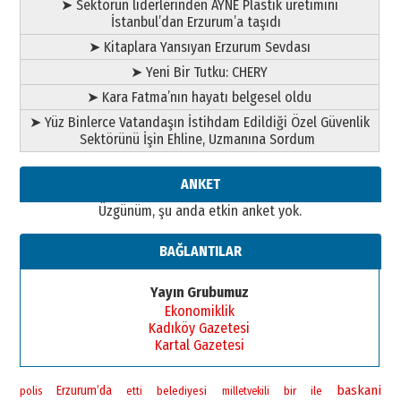
➤ Sektörün liderlerinden AYNE Plastik üretimini
İstanbul’dan Erzurum’a taşıdı
➤ Kitaplara Yansıyan Erzurum Sevdası
➤ Yeni Bir Tutku: CHERY
➤ Kara Fatma’nın hayatı belgesel oldu
➤ Yüz Binlerce Vatandaşın İstihdam Edildiği Özel Güvenlik
Sektörünü İşin Ehline, Uzmanına Sordum
ANKET
Üzgünüm, şu anda etkin anket yok.
BAĞLANTILAR
Yayın Grubumuz
Ekonomiklik
Kadıköy Gazetesi
Kartal Gazetesi
baskani
Erzurum’da
bir
polis
belediyesi
ile
etti
milletvekili