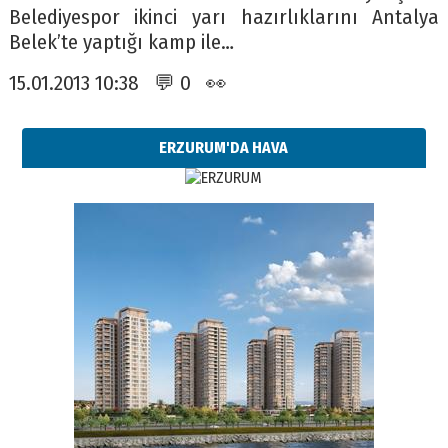
Belediyespor ikinci yarı hazırlıklarını Antalya
Belek’te yaptığı kamp ile…
15.01.2013 10:38 💬 0 👀
ERZURUM'DA HAVA
Esat BİNDESEN
Başkan Sekmen’den Erzurum’a
bir vizyon proje daha!
02 Ağustos 2026 Pazar