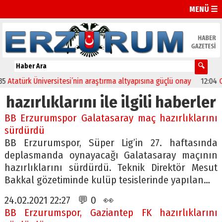
MENÜ ☰
atürk Üniversitesi’nin araştırma altyapısına güçlü onay
12:04
Oltu’d
hazırlıklarını ile ilgili haberler
BB Erzurumspor Galatasaray maç hazırlıklarını
sürdürdü
BB Erzurumspor, Süper Lig’in 27. haftasında
deplasmanda oynayacağı Galatasaray maçının
hazırlıklarını sürdürdü. Teknik Direktör Mesut
Bakkal gözetiminde kulüp tesislerinde yapılan…
24.02.2021 22:27 💬 0 👀
BB Erzurumspor, Gaziantep FK hazırlıklarını