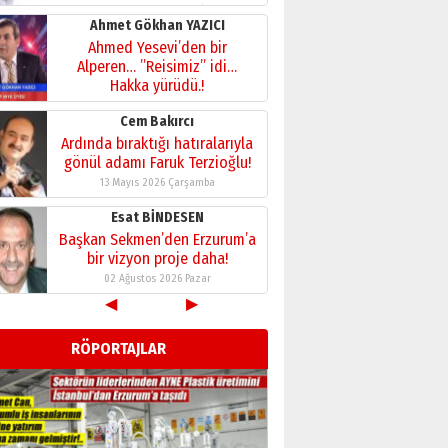
28 Temmuz 2026 Salı
Ahmet Gökhan YAZICI
Ahmed Yesevi’den bir
Alperen… ”Reisimiz” idi…
Hakka yürüdü.!
26 Mart 2026 Perşembe
Cem Bakırcı
Ardında bıraktığı hatıralarıyla
gönül adamı Faruk Terzioğlu!
13 Mayıs 2026 Çarşamba
Esat BİNDESEN
Başkan Sekmen’den Erzurum’a
bir vizyon proje daha!
02 Ağustos 2026 Pazar
◀
▶
Kadir SABUNCUOĞLU
Erzurumspor’un köşe taşları
RÖPORTAJLAR
29 Haziran 2026 Pazartesi
Kenan GÜLERCİ
Murat Şahsuvaroğlu ERKON’da