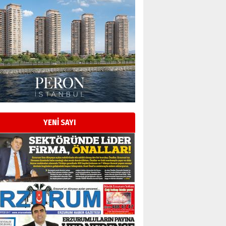
YENİ SAYI
Esat BİNDESEN