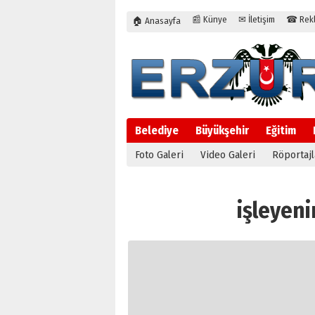
📰 Künye
✉ İletişim
☎ Rekla
🏠 Anasayfa
Belediye
Büyükşehir
Eğitim
Foto Galeri
Video Galeri
Röportajl
işleyenin