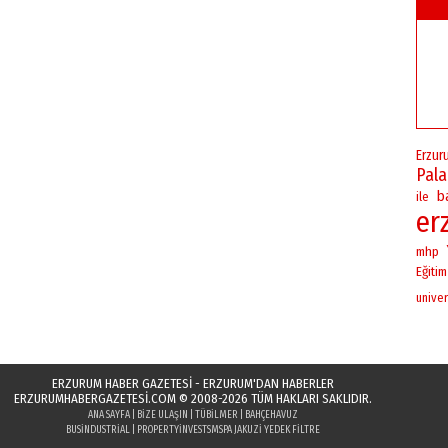
Erzur
Pal
b
ile
er
mhp
Eğitim
univer
ERZURUM HABER GAZETESİ - ERZURUM'DAN HABERLER
ERZURUMHABERGAZETESI.COM
© 2008-2026 TÜM HAKLARI SAKLIDIR.
ANA SAYFA
|
BIZE ULAŞIN
|
TÜBILMER
|
BAHÇEHAVUZ
BUSINDUSTRIAL
|
PROPERTYINVESTS
MSPA JAKUZI YEDEK FILTRE