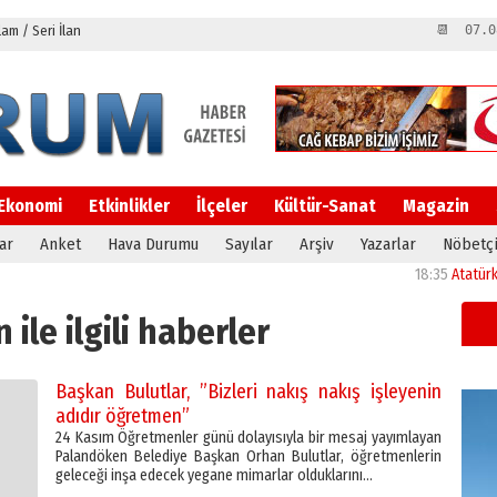
m / Seri İlan
📆 07.0
Ekonomi
Etkinlikler
İlçeler
Kültür-Sanat
Magazin
ar
Anket
Hava Durumu
Sayılar
Arşiv
Yazarlar
Nöbetçi
18:35
Atatürk Ünivers
 ile ilgili haberler
Başkan Bulutlar, ”Bizleri nakış nakış işleyenin
adıdır öğretmen”
24 Kasım Öğretmenler günü dolayısıyla bir mesaj yayımlayan
Palandöken Belediye Başkan Orhan Bulutlar, öğretmenlerin
geleceği inşa edecek yegane mimarlar olduklarını…