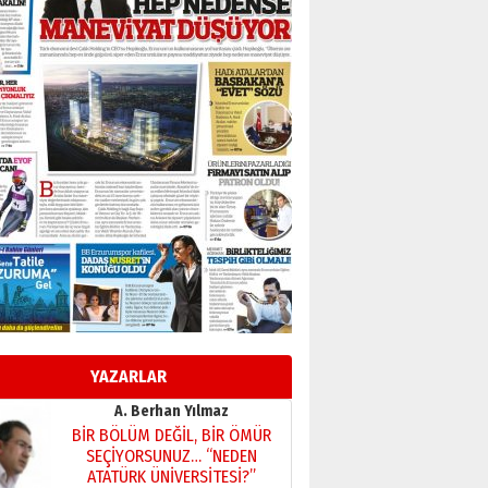
Başkan Sekmen’den Erzurum’a
bir vizyon proje daha!
02 Ağustos 2026 Pazar
Kadir SABUNCUOĞLU
Erzurumspor’un köşe taşları
29 Haziran 2026 Pazartesi
Kenan GÜLERCİ
Murat Şahsuvaroğlu ERKON’da
çıtayı yukarı taşırken,
yönetimdekiler aşağı
çekmemeli!
Orhan BOZKURT
17 Şubat 2026 Salı
Bir fotoğraf, bir şehir, bir
gazeteci… Dizginler kimin
elinde?
YAZARLAR
31 Mart 2026 Salı
A. Berhan Yılmaz
BİR BÖLÜM DEĞİL, BİR ÖMÜR
SEÇİYORSUNUZ… “NEDEN
ATATÜRK ÜNİVERSİTESİ?”