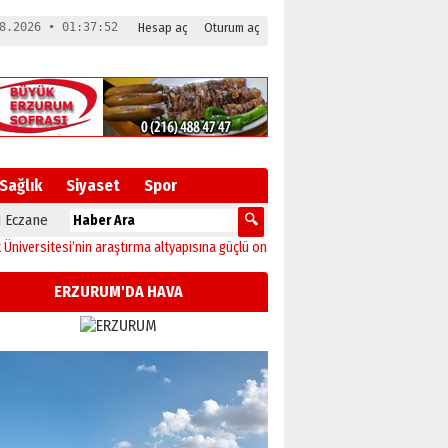
8.2026 • 01:37:52
Hesap aç
Oturum aç
Sağlık
Siyaset
Spor
 Eczane
itesi’nin araştırma altyapısına güçlü onay
12:04
Oltu’da festival coşkusu kons
ERZURUM'DA HAVA