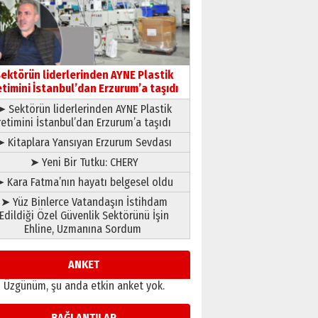
çıtayı yukarı taşırken,
yönetimdekiler aşağı
çekmemeli!
Orhan BOZKURT
17 Şubat 2026 Salı
Bir fotoğraf, bir şehir, bir
gazeteci… Dizginler kimin
ektörün liderlerinden AYNE Plastik
elinde?
etimini İstanbul’dan Erzurum’a taşıdı
31 Mart 2026 Salı
➤ Sektörün liderlerinden AYNE Plastik
A. Berhan Yılmaz
retimini İstanbul’dan Erzurum’a taşıdı
BİR BÖLÜM DEĞİL, BİR ÖMÜR
SEÇİYORSUNUZ… “NEDEN
➤ Kitaplara Yansıyan Erzurum Sevdası
ATATÜRK ÜNİVERSİTESİ?”
➤ Yeni Bir Tutku: CHERY
28 Temmuz 2026 Salı
Ahmet Gökhan YAZICI
 Kara Fatma’nın hayatı belgesel oldu
Ahmed Yesevi’den bir
➤ Yüz Binlerce Vatandaşın İstihdam
Alperen… ”Reisimiz” idi…
Edildiği Özel Güvenlik Sektörünü İşin
Hakka yürüdü.!
Ehline, Uzmanına Sordum
26 Mart 2026 Perşembe
Cem Bakırcı
Ardında bıraktığı hatıralarıyla
ANKET
gönül adamı Faruk Terzioğlu!
Üzgünüm, şu anda etkin anket yok.
13 Mayıs 2026 Çarşamba
Esat BİNDESEN
BAĞLANTILAR