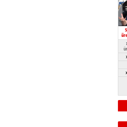
S
ür
ü
➤