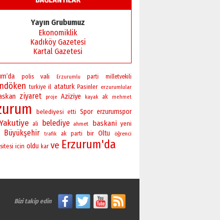
Başkan Sekmen’den Erzurum’a
bir vizyon proje daha!
Yayın Grubumuz
02 Ağustos 2026 Pazar
Ekonomiklik
Kadıköy Gazetesi
Kartal Gazetesi
um’da
vali
polis
parti
milletvekili
Erzurumlu
andöken
ataturk
il
Pasinler
turkiye
erzurumlular
ziyaret
askan
Aziziye
ak
proje
kayak
mehmet
zurum
Spor
erzurumspor
belediyesi
etti
Yakutiye
belediye
baskani
yeni
ali
ahmet
Büyükşehir
bir
Oltu
ak parti
öğrenci
trafik
Erzurum'da
ve
oldu
sitesi
icin
kar
Bizi takip edin