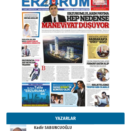
elinde?
31 Mart 2026 Salı
A. Berhan Yılmaz
BİR BÖLÜM DEĞİL, BİR ÖMÜR
SEÇİYORSUNUZ… “NEDEN
ATATÜRK ÜNİVERSİTESİ?”
28 Temmuz 2026 Salı
Ahmet Gökhan YAZICI
Ahmed Yesevi’den bir Alperen…
”Reisimiz” idi… Hakka yürüdü.!
26 Mart 2026 Perşembe
Cem Bakırcı
Ardında bıraktığı hatıralarıyla
gönül adamı Faruk Terzioğlu!
13 Mayıs 2026 Çarşamba
Esat BİNDESEN
Başkan Sekmen’den Erzurum’a
bir vizyon proje daha!
02 Ağustos 2026 Pazar
YAZARLAR
Kadir SABUNCUOĞLU