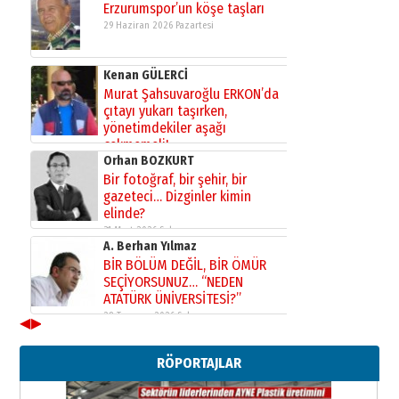
Erzurumspor’un köşe taşları
29 Haziran 2026 Pazartesi
Kenan GÜLERCİ
Murat Şahsuvaroğlu ERKON’da
çıtayı yukarı taşırken,
yönetimdekiler aşağı
çekmemeli!
Orhan BOZKURT
17 Şubat 2026 Salı
Bir fotoğraf, bir şehir, bir
gazeteci… Dizginler kimin
elinde?
31 Mart 2026 Salı
A. Berhan Yılmaz
BİR BÖLÜM DEĞİL, BİR ÖMÜR
SEÇİYORSUNUZ… “NEDEN
ATATÜRK ÜNİVERSİTESİ?”
28 Temmuz 2026 Salı
◀
▶
Ahmet Gökhan YAZICI
Ahmed Yesevi’den bir Alperen…
RÖPORTAJLAR
”Reisimiz” idi… Hakka yürüdü.!
26 Mart 2026 Perşembe