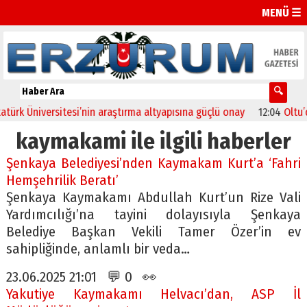
MENÜ ☰
 Üniversitesi’nin araştırma altyapısına güçlü onay
12:04
Oltu’da fe
kaymakami ile ilgili haberler
Şenkaya Belediyesi’nden Kaymakam Kurt’a ‘Fahri
Hemşehrilik Beratı’
Şenkaya Kaymakamı Abdullah Kurt’un Rize Vali
Yardımcılığı’na tayini dolayısıyla Şenkaya
Belediye Başkan Vekili Tamer Özer’in ev
sahipliğinde, anlamlı bir veda…
23.06.2025 21:01 💬 0 👀
Yakutiye Kaymakamı Helvacı’dan, ASP İl