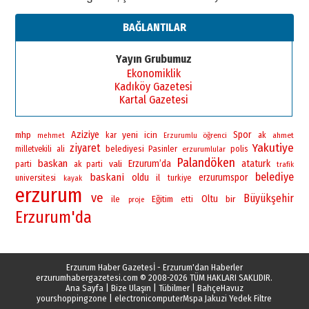
BAĞLANTILAR
Yayın Grubumuz
Ekonomiklik
Kadıköy Gazetesi
Kartal Gazetesi
Aziziye
yeni
Spor
mhp
icin
kar
öğrenci
ak
ahmet
mehmet
Erzurumlu
Yakutiye
ziyaret
belediyesi
Pasinler
polis
milletvekili
ali
erzurumlular
Palandöken
baskan
vali
Erzurum’da
ataturk
parti
ak parti
trafik
belediye
baskani
oldu
erzurumspor
universitesi
il
turkiye
kayak
erzurum
ve
Büyükşehir
Oltu
bir
ile
Eğitim
etti
proje
Erzurum'da
Erzurum Haber Gazetesİ - Erzurum'dan Haberler
erzurumhabergazetesi.com
© 2008-2026 TÜM HAKLARI SAKLIDIR.
Ana Sayfa
|
Bize Ulaşın
|
Tübilmer
|
BahçeHavuz
yourshoppingzone
|
electronicomputer
Mspa Jakuzi Yedek Filtre