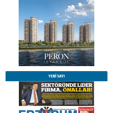
Esat BİNDESEN
Başkan Sekmen’den Erzurum’a
bir vizyon proje daha!
02 Ağustos 2026 Pazar
Kadir SABUNCUOĞLU
Erzurumspor’un köşe taşları
29 Haziran 2026 Pazartesi
YENİ SAYI
Kenan GÜLERCİ
Murat Şahsuvaroğlu ERKON’da
çıtayı yukarı taşırken,
yönetimdekiler aşağı
çekmemeli!
Orhan BOZKURT
17 Şubat 2026 Salı
Bir fotoğraf, bir şehir, bir
gazeteci… Dizginler kimin