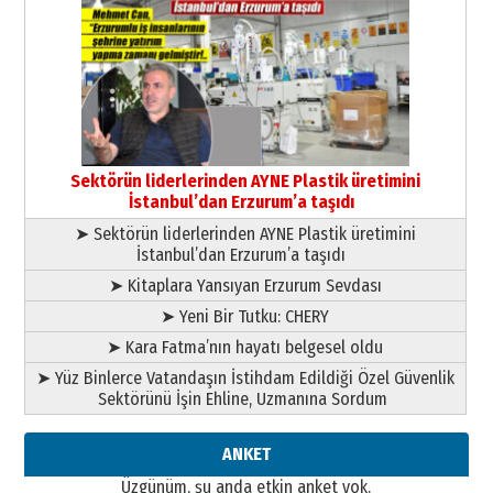
Cem Bakırcı
Ardında bıraktığı hatıralarıyla
gönül adamı Faruk Terzioğlu!
13 Mayıs 2026 Çarşamba
Esat BİNDESEN
Başkan Sekmen’den Erzurum’a
bir vizyon proje daha!
Sektörün liderlerinden AYNE Plastik üretimini
02 Ağustos 2026 Pazar
İstanbul’dan Erzurum’a taşıdı
➤ Sektörün liderlerinden AYNE Plastik üretimini
İstanbul’dan Erzurum’a taşıdı
➤ Kitaplara Yansıyan Erzurum Sevdası
➤ Yeni Bir Tutku: CHERY
➤ Kara Fatma’nın hayatı belgesel oldu
➤ Yüz Binlerce Vatandaşın İstihdam Edildiği Özel Güvenlik
Sektörünü İşin Ehline, Uzmanına Sordum
ANKET
Üzgünüm, şu anda etkin anket yok.