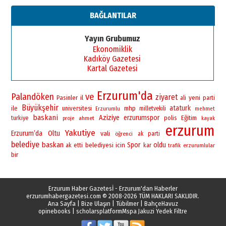
BAĞLANTILAR
Yayın Grubumuz
Ekonomiklik
Kadıköy Gazetesi
Kartal Gazetesi
Erzurum'da
Palandöken
ve
ziyaret
yeni
Pasinler
il
ali
parti
Büyükşehir
ataturk
ile
universitesi
mhp
milletvekili
Erzurumlu
mehmet
baskani
Aziziye
erzurumspor
polis
Eğitim
turkiye
ahmet
proje
kayak
erzurum
Yakutiye
Erzurum’da
Oltu
vali
öğrenci
ak parti
belediye
baskan
Spor
oldu
belediyesi
icin
ak
etti
kar
erzurumlular
trafik
bir
Erzurum Haber Gazetesİ - Erzurum'dan Haberler
erzurumhabergazetesi.com
© 2008-2026 TÜM HAKLARI SAKLIDIR.
Ana Sayfa
|
Bize Ulaşın
|
Tübilmer
|
BahçeHavuz
opinebooks
|
scholarsplatform
Mspa Jakuzi Yedek Filtre