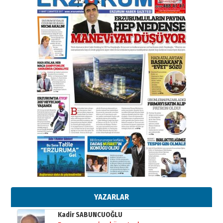
elinde?
31 Mart 2026 Salı
A. Berhan Yılmaz
BİR BÖLÜM DEĞİL, BİR ÖMÜR
SEÇİYORSUNUZ… “NEDEN
ATATÜRK ÜNİVERSİTESİ?”
28 Temmuz 2026 Salı
Ahmet Gökhan YAZICI
Ahmed Yesevi’den bir Alperen…
”Reisimiz” idi… Hakka yürüdü.!
26 Mart 2026 Perşembe
Cem Bakırcı
Ardında bıraktığı hatıralarıyla
gönül adamı Faruk Terzioğlu!
13 Mayıs 2026 Çarşamba
Esat BİNDESEN
Başkan Sekmen’den Erzurum’a
bir vizyon proje daha!
02 Ağustos 2026 Pazar
YAZARLAR
Kadir SABUNCUOĞLU