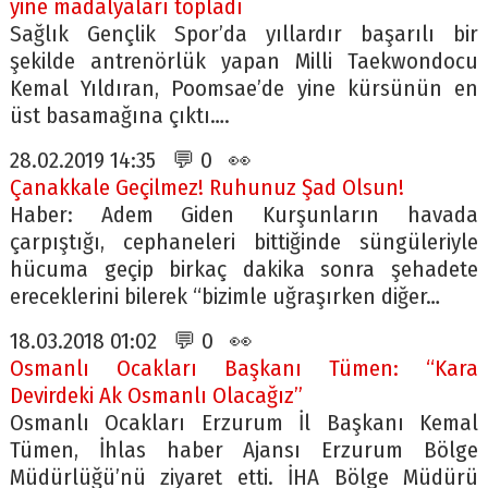
yine madalyaları topladı
Sağlık Gençlik Spor’da yıllardır başarılı bir
şekilde antrenörlük yapan Milli Taekwondocu
Kemal Yıldıran, Poomsae’de yine kürsünün en
üst basamağına çıktı….
28.02.2019 14:35 💬 0 👀
Çanakkale Geçilmez! Ruhunuz Şad Olsun!
Haber: Adem Giden Kurşunların havada
çarpıştığı, cephaneleri bittiğinde süngüleriyle
hücuma geçip birkaç dakika sonra şehadete
ereceklerini bilerek “bizimle uğraşırken diğer…
18.03.2018 01:02 💬 0 👀
Osmanlı Ocakları Başkanı Tümen: “Kara
Devirdeki Ak Osmanlı Olacağız”
Osmanlı Ocakları Erzurum İl Başkanı Kemal
Tümen, İhlas haber Ajansı Erzurum Bölge
Müdürlüğü’nü ziyaret etti. İHA Bölge Müdürü