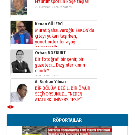
Erzurumspor’un köşe taşları
29 Haziran 2026 Pazartesi
Kenan GÜLERCİ
Murat Şahsuvaroğlu ERKON’da
çıtayı yukarı taşırken,
yönetimdekiler aşağı
çekmemeli!
Orhan BOZKURT
17 Şubat 2026 Salı
Bir fotoğraf, bir şehir, bir
gazeteci… Dizginler kimin
elinde?
31 Mart 2026 Salı
A. Berhan Yılmaz
BİR BÖLÜM DEĞİL, BİR ÖMÜR
SEÇİYORSUNUZ… “NEDEN
ATATÜRK ÜNİVERSİTESİ?”
28 Temmuz 2026 Salı
◀
▶
Ahmet Gökhan YAZICI
Ahmed Yesevi’den bir Alperen…
RÖPORTAJLAR
”Reisimiz” idi… Hakka yürüdü.!
26 Mart 2026 Perşembe