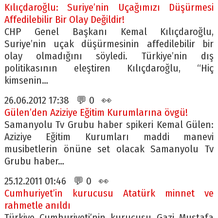
Kılıçdaroğlu: Suriye’nin Uçağımızı Düşürmesi
Affedilebilir Bir Olay Değildir!
CHP Genel Başkanı Kemal Kılıçdaroğlu,
Suriye’nin uçak düşürmesinin affedilebilir bir
olay olmadığını söyledi. Türkiye’nin dış
politikasının eleştiren Kılıçdaroğlu, “Hiç
kimsenin…
26.06.2012 17:38 💬 0 👀
Gülen’den Aziziye Eğitim Kurumlarına övgü!
Samanyolu Tv Grubu haber spikeri Kemal Gülen:
Aziziye Eğitim Kurumları maddi manevi
musibetlerin önüne set olacak Samanyolu Tv
Grubu haber…
25.12.2011 01:46 💬 0 👀
Cumhuriyet’in kurucusu Atatürk minnet ve
rahmetle anıldı
Türkiye Cumhuriyeti’nin kurucusu Gazi Mustafa