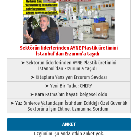
Cem Bakırcı
Ardında bıraktığı hatıralarıyla
gönül adamı Faruk Terzioğlu!
13 Mayıs 2026 Çarşamba
Esat BİNDESEN
Başkan Sekmen’den Erzurum’a
bir vizyon proje daha!
Sektörün liderlerinden AYNE Plastik üretimini
02 Ağustos 2026 Pazar
İstanbul’dan Erzurum’a taşıdı
➤ Sektörün liderlerinden AYNE Plastik üretimini
İstanbul’dan Erzurum’a taşıdı
➤ Kitaplara Yansıyan Erzurum Sevdası
➤ Yeni Bir Tutku: CHERY
➤ Kara Fatma’nın hayatı belgesel oldu
➤ Yüz Binlerce Vatandaşın İstihdam Edildiği Özel Güvenlik
Sektörünü İşin Ehline, Uzmanına Sordum
ANKET
Üzgünüm, şu anda etkin anket yok.