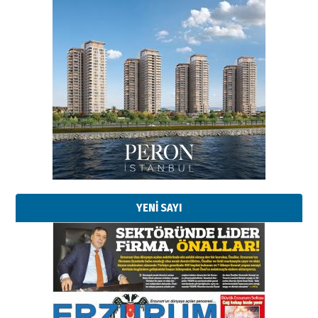
Esat BİNDESEN
Başkan Sekmen’den Erzurum’a
bir vizyon proje daha!
02 Ağustos 2026 Pazar
Kadir SABUNCUOĞLU
Erzurumspor’un köşe taşları
29 Haziran 2026 Pazartesi
YENİ SAYI
Kenan GÜLERCİ
Murat Şahsuvaroğlu ERKON’da
çıtayı yukarı taşırken,
yönetimdekiler aşağı
çekmemeli!
Orhan BOZKURT
17 Şubat 2026 Salı
Bir fotoğraf, bir şehir, bir
gazeteci… Dizginler kimin