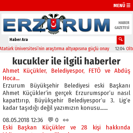
MENÜ ☰
rk Üniversitesi’nin araştırma altyapısına güçlü onay
12:04
Oltu’da f
kucukler ile ilgili haberler
Ahmet Küçükler, Belediyespor, FETÖ ve Abdüş
Hoca…
Erzurum Büyükşehir Belediyesi eski Başkanı
Ahmet Küçükler’in gerçek Erzurumspor’u nasıl
kapattırıp, Büyükşehir Belediyespor’u 3. Lig’e
kadar taşıdığı değil yazımızın konusu……
08.05.2018 12:36 💬 0 👀
Eski Başkan Küçükler ve 28 kişi hakkında