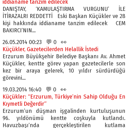
iddianame tanzim edilecek
DANIŞTAY, ‘KAMULAŞTIRMA VURGUNU’ İLE
İTİRAZALRI REDDETTİ Eski Başkan Küçükler ve 28
kişi hakkında iddianame tanzim edilecek CEM
BAKIRCI’NIN…
26.05.2014 00:23 💬 0 👀
Küçükler, Gazetecilerden Helallik İstedi
Erzurum Büyükşehir Belediye Başkanı Av. Ahmet
Küçükler, kentte görev yapan gazetecilerle son
kez bir araya gelerek, 10 yıldır sürdürdüğü
görevini…
19.03.2014 16:40 💬 0 👀
Küçükler: “Erzurum, Türkiye’nin Sahip Olduğu En
Kıymetli Değerdir”
Erzurum’un düşman işgalinden kurtuluşunun
96. yıldönümü kentte coşkuyla kutlandı.
Havuzbaşı’nda gerçekleştirilen kutlama