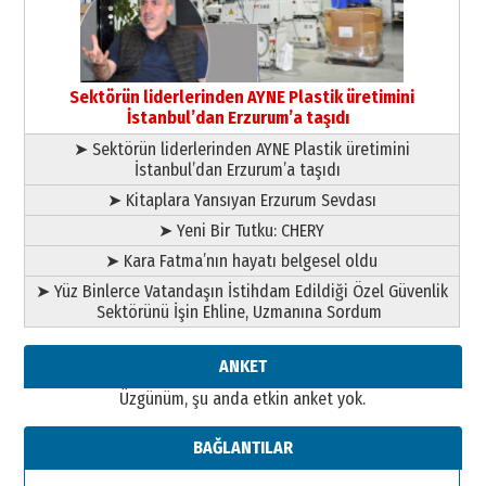
13 Mayıs 2026 Çarşamba
Esat BİNDESEN
Başkan Sekmen’den Erzurum’a
bir vizyon proje daha!
Sektörün liderlerinden AYNE Plastik üretimini
02 Ağustos 2026 Pazar
İstanbul’dan Erzurum’a taşıdı
➤ Sektörün liderlerinden AYNE Plastik üretimini
İstanbul’dan Erzurum’a taşıdı
➤ Kitaplara Yansıyan Erzurum Sevdası
➤ Yeni Bir Tutku: CHERY
➤ Kara Fatma’nın hayatı belgesel oldu
➤ Yüz Binlerce Vatandaşın İstihdam Edildiği Özel Güvenlik
Sektörünü İşin Ehline, Uzmanına Sordum
ANKET
Üzgünüm, şu anda etkin anket yok.
BAĞLANTILAR