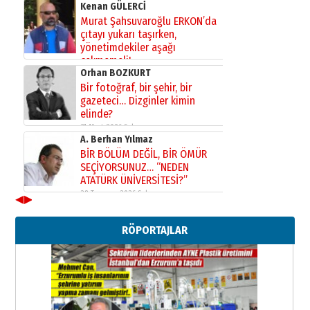
Kenan GÜLERCİ
Murat Şahsuvaroğlu ERKON’da
çıtayı yukarı taşırken,
yönetimdekiler aşağı
çekmemeli!
Orhan BOZKURT
17 Şubat 2026 Salı
Bir fotoğraf, bir şehir, bir
gazeteci… Dizginler kimin
elinde?
31 Mart 2026 Salı
A. Berhan Yılmaz
BİR BÖLÜM DEĞİL, BİR ÖMÜR
SEÇİYORSUNUZ… “NEDEN
ATATÜRK ÜNİVERSİTESİ?”
28 Temmuz 2026 Salı
◀
▶
Ahmet Gökhan YAZICI
Ahmed Yesevi’den bir Alperen…
RÖPORTAJLAR
”Reisimiz” idi… Hakka yürüdü.!
26 Mart 2026 Perşembe
Cem Bakırcı
Ardında bıraktığı hatıralarıyla
gönül adamı Faruk Terzioğlu!