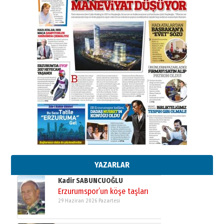
SEÇİYORSUNUZ… “NEDEN
ATATÜRK ÜNİVERSİTESİ?”
28 Temmuz 2026 Salı
Ahmet Gökhan YAZICI
Ahmed Yesevi’den bir Alperen…
”Reisimiz” idi… Hakka yürüdü.!
26 Mart 2026 Perşembe
Cem Bakırcı
Ardında bıraktığı hatıralarıyla
gönül adamı Faruk Terzioğlu!
13 Mayıs 2026 Çarşamba
Esat BİNDESEN
Başkan Sekmen’den Erzurum’a
bir vizyon proje daha!
02 Ağustos 2026 Pazar
YAZARLAR
Kadir SABUNCUOĞLU
Erzurumspor’un köşe taşları
29 Haziran 2026 Pazartesi