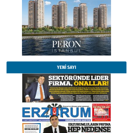
Esat BİNDESEN
Başkan Sekmen’den Erzurum’a
bir vizyon proje daha!
02 Ağustos 2026 Pazar
Kadir SABUNCUOĞLU
Erzurumspor’un köşe taşları
29 Haziran 2026 Pazartesi
YENİ SAYI
Kenan GÜLERCİ
Murat Şahsuvaroğlu ERKON’da
çıtayı yukarı taşırken,
yönetimdekiler aşağı
çekmemeli!
Orhan BOZKURT
17 Şubat 2026 Salı
Bir fotoğraf, bir şehir, bir
gazeteci… Dizginler kimin
elinde?
31 Mart 2026 Salı
A. Berhan Yılmaz
BİR BÖLÜM DEĞİL, BİR ÖMÜR