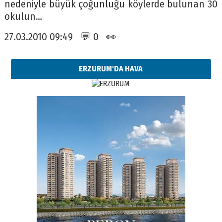
nedeniyle büyük çoğunluğu köylerde bulunan 30
okulun…
27.03.2010 09:49 💬 0 👀
ERZURUM'DA HAVA
Esat BİNDESEN
Başkan Sekmen’den Erzurum’a
bir vizyon proje daha!
02 Ağustos 2026 Pazar
Kadir SABUNCUOĞLU