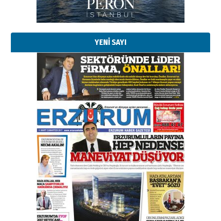
Erzurumspor’un köşe taşları
29 Haziran 2026 Pazartesi
YENİ SAYI
Kenan GÜLERCİ
Murat Şahsuvaroğlu ERKON’da
çıtayı yukarı taşırken,
yönetimdekiler aşağı
çekmemeli!
Orhan BOZKURT
17 Şubat 2026 Salı
Bir fotoğraf, bir şehir, bir
gazeteci… Dizginler kimin
elinde?
31 Mart 2026 Salı
A. Berhan Yılmaz
BİR BÖLÜM DEĞİL, BİR ÖMÜR
SEÇİYORSUNUZ… “NEDEN
ATATÜRK ÜNİVERSİTESİ?”
28 Temmuz 2026 Salı
Ahmet Gökhan YAZICI
Ahmed Yesevi’den bir Alperen…
”Reisimiz” idi… Hakka yürüdü.!
26 Mart 2026 Perşembe