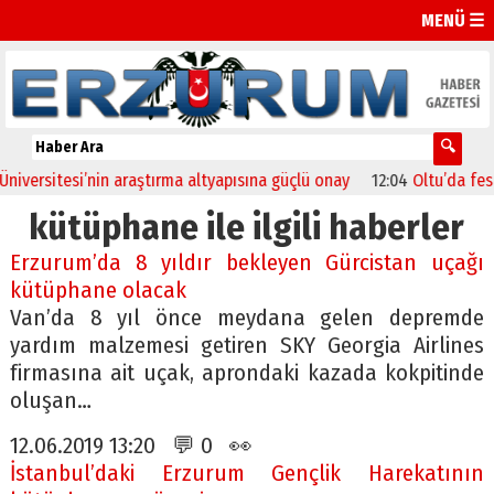
MENÜ ☰
rsitesi’nin araştırma altyapısına güçlü onay
12:04
Oltu’da festival
kütüphane ile ilgili haberler
Erzurum’da 8 yıldır bekleyen Gürcistan uçağı
kütüphane olacak
Van’da 8 yıl önce meydana gelen depremde
yardım malzemesi getiren SKY Georgia Airlines
firmasına ait uçak, aprondaki kazada kokpitinde
oluşan…
12.06.2019 13:20 💬 0 👀
İstanbul’daki Erzurum Gençlik Harekatının