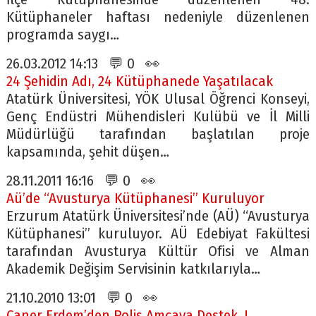
Kütüphaneler haftası nedeniyle düzenlenen
programda saygı…
26.03.2012 14:13 💬 0 👀
24 Şehidin Adı, 24 Kütüphanede Yaşatılacak
Atatürk Üniversitesi, YÖK Ulusal Öğrenci Konseyi,
Genç Endüstri Mühendisleri Kulübü ve İl Milli
Müdürlüğü tarafından başlatılan proje
kapsamında, şehit düşen…
28.11.2011 16:16 💬 0 👀
Aü’de “Avusturya Kütüphanesi” Kuruluyor
Erzurum Atatürk Üniversitesi’nde (AÜ) “Avusturya
Kütüphanesi” kuruluyor. AÜ Edebiyat Fakültesi
tarafından Avusturya Kültür Ofisi ve Alman
Akademik Değişim Servisinin katkılarıyla…
21.10.2010 13:01 💬 0 👀
Caner Erdem’den Polis Amcaya Destek..!