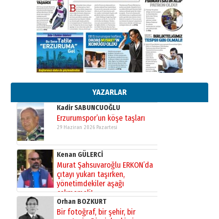
Cem Bakırcı
Ardında bıraktığı hatıralarıyla
gönül adamı Faruk Terzioğlu!
13 Mayıs 2026 Çarşamba
Esat BİNDESEN
Başkan Sekmen’den Erzurum’a
bir vizyon proje daha!
02 Ağustos 2026 Pazar
YAZARLAR
Kadir SABUNCUOĞLU
Erzurumspor’un köşe taşları
29 Haziran 2026 Pazartesi
Kenan GÜLERCİ
Murat Şahsuvaroğlu ERKON’da
çıtayı yukarı taşırken,
yönetimdekiler aşağı
çekmemeli!
Orhan BOZKURT
17 Şubat 2026 Salı
Bir fotoğraf, bir şehir, bir