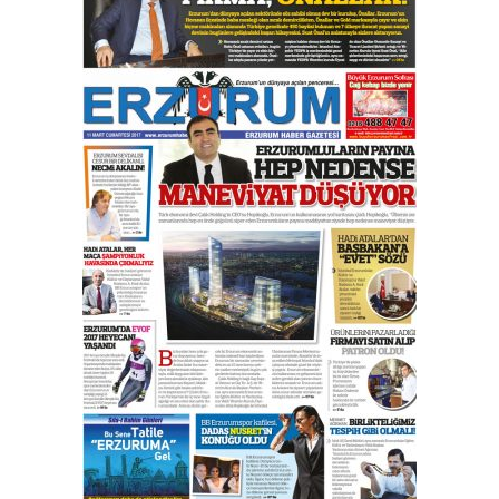
yönetimdekiler aşağı
çekmemeli!
Orhan BOZKURT
17 Şubat 2026 Salı
Bir fotoğraf, bir şehir, bir
gazeteci… Dizginler kimin
elinde?
31 Mart 2026 Salı
A. Berhan Yılmaz
BİR BÖLÜM DEĞİL, BİR ÖMÜR
SEÇİYORSUNUZ… “NEDEN
ATATÜRK ÜNİVERSİTESİ?”
28 Temmuz 2026 Salı
Ahmet Gökhan YAZICI
Ahmed Yesevi’den bir Alperen…
”Reisimiz” idi… Hakka yürüdü.!
26 Mart 2026 Perşembe
Cem Bakırcı
Ardında bıraktığı hatıralarıyla
gönül adamı Faruk Terzioğlu!
13 Mayıs 2026 Çarşamba
Esat BİNDESEN