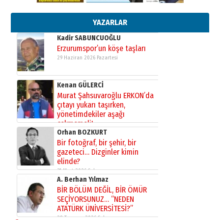
Başkan Sekmen’den Erzurum’a
bir vizyon proje daha!
02 Ağustos 2026 Pazar
YAZARLAR
Kadir SABUNCUOĞLU
Erzurumspor’un köşe taşları
29 Haziran 2026 Pazartesi
Kenan GÜLERCİ
Murat Şahsuvaroğlu ERKON’da
çıtayı yukarı taşırken,
yönetimdekiler aşağı
çekmemeli!
Orhan BOZKURT
17 Şubat 2026 Salı
Bir fotoğraf, bir şehir, bir
gazeteci… Dizginler kimin
elinde?
31 Mart 2026 Salı
A. Berhan Yılmaz
BİR BÖLÜM DEĞİL, BİR ÖMÜR
SEÇİYORSUNUZ… “NEDEN
ATATÜRK ÜNİVERSİTESİ?”
28 Temmuz 2026 Salı