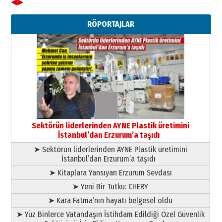
◀
▶
Ahmet Gökhan YAZICI
Ahmed Yesevi’den bir Alperen…
RÖPORTAJLAR
”Reisimiz” idi… Hakka yürüdü.!
26 Mart 2026 Perşembe
Cem Bakırcı
Ardında bıraktığı hatıralarıyla
gönül adamı Faruk Terzioğlu!
13 Mayıs 2026 Çarşamba
Esat BİNDESEN
Başkan Sekmen’den Erzurum’a
bir vizyon proje daha!
Sektörün liderlerinden AYNE Plastik üretimini
02 Ağustos 2026 Pazar
İstanbul’dan Erzurum’a taşıdı
➤ Sektörün liderlerinden AYNE Plastik üretimini
İstanbul’dan Erzurum’a taşıdı
➤ Kitaplara Yansıyan Erzurum Sevdası
➤ Yeni Bir Tutku: CHERY
➤ Kara Fatma’nın hayatı belgesel oldu
➤ Yüz Binlerce Vatandaşın İstihdam Edildiği Özel Güvenlik