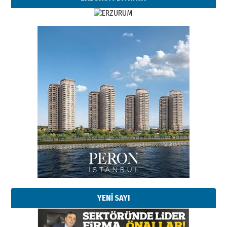
Esat BİNDESEN
Başkan Sekmen’den Erzurum’a
bir vizyon proje daha!
02 Ağustos 2026 Pazar
Kadir SABUNCUOĞLU
Erzurumspor’un köşe taşları
29 Haziran 2026 Pazartesi
YENİ SAYI
Kenan GÜLERCİ
Murat Şahsuvaroğlu ERKON’da
çıtayı yukarı taşırken,