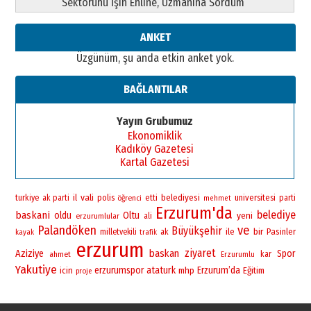
Sektörünü İşin Ehline, Uzmanına Sordum
ANKET
Üzgünüm, şu anda etkin anket yok.
BAĞLANTILAR
Yayın Grubumuz
Ekonomiklik
Kadıköy Gazetesi
Kartal Gazetesi
vali
il
polis
belediyesi
universitesi
turkiye
ak parti
öğrenci
etti
parti
mehmet
Erzurum'da
belediye
baskani
oldu
Oltu
yeni
erzurumlular
ali
Palandöken
ve
Büyükşehir
bir
ile
Pasinler
milletvekili
ak
kayak
trafik
erzurum
ziyaret
baskan
Aziziye
Spor
ahmet
kar
Erzurumlu
Yakutiye
erzurumspor
ataturk
Erzurum’da
icin
mhp
Eğitim
proje