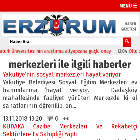
MENÜ ☰
k Üniversitesi’nin araştırma altyapısına güçlü onay
12:04
Oltu’da f
merkezleri ile ilgili haberler
Yakutiye’nin sosyal merkezleri hayat veriyor
Yakutiye Belediyesi Sosyal Eğitim Merkezleri ev
hanımlarına ‘hayat’ veriyor. Dadaşköy
mahallesinde faaliyet yürüten Merkezde ki el
sanatlarının öğrenilip, en…
13.11.2018 13:20 💬 0 👀
KUDAKA Cazibe Merkezleri Ve Rekabetçi
Sektörlere Ev Sahipliği Yaptı