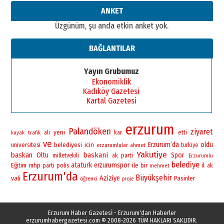
ANKET
Üzgünüm, şu anda etkin anket yok.
BAĞLANTILAR
Yayın Grubumuz
Ekonomiklik
Kadıköy Gazetesi
Kartal Gazetesi
erzurum
Palandöken
ziyaret
yeni
ali
kar
etti
kayak
trafik
ve
Erzurum’da
oldu
universitesi
belediyesi
icin
erzurumlular
ahmet
turkiye
Yakutiye
baskan
baskani
Oltu
Spor
milletvekili
ak parti
Erzurumlu
belediye
ataturk
erzurumspor
bir
Eğitim
mhp
polis
ile
il
parti
ak
mehmet
Erzurum'da
Büyükşehir
vali
Aziziye
Pasinler
öğrenci
proje
Erzurum Haber Gazetesİ - Erzurum'dan Haberler
erzurumhabergazetesi.com
© 2008-2026 TÜM HAKLARI SAKLIDIR.