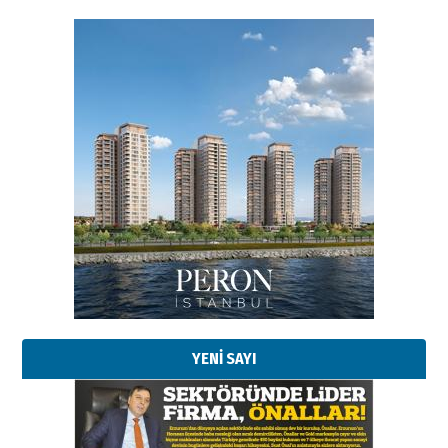
Esat BİNDESEN
Başkan Sekmen’den Erzurum’a
bir vizyon proje daha!
02 Ağustos 2026 Pazar
Kadir SABUNCUOĞLU
Erzurumspor’un köşe taşları
29 Haziran 2026 Pazartesi
YENİ SAYI
Kenan GÜLERCİ
Murat Şahsuvaroğlu ERKON’da
çıtayı yukarı taşırken,
yönetimdekiler aşağı
çekmemeli!