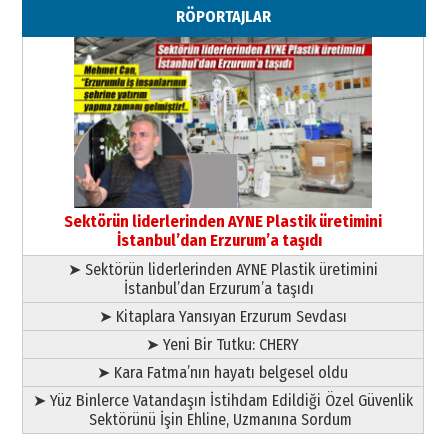
Ahmed Yesevi’den bir Alperen…
RÖPORTAJLAR
”Reisimiz” idi… Hakka yürüdü.!
26 Mart 2026 Perşembe
Cem Bakırcı
Ardında bıraktığı hatıralarıyla
gönül adamı Faruk Terzioğlu!
13 Mayıs 2026 Çarşamba
Esat BİNDESEN
Başkan Sekmen’den Erzurum’a
bir vizyon proje daha!
Sektörün liderlerinden AYNE Plastik üretimini
02 Ağustos 2026 Pazar
İstanbul’dan Erzurum’a taşıdı
➤ Sektörün liderlerinden AYNE Plastik üretimini
İstanbul’dan Erzurum’a taşıdı
➤ Kitaplara Yansıyan Erzurum Sevdası
➤ Yeni Bir Tutku: CHERY
➤ Kara Fatma’nın hayatı belgesel oldu
➤ Yüz Binlerce Vatandaşın İstihdam Edildiği Özel Güvenlik
Sektörünü İşin Ehline, Uzmanına Sordum