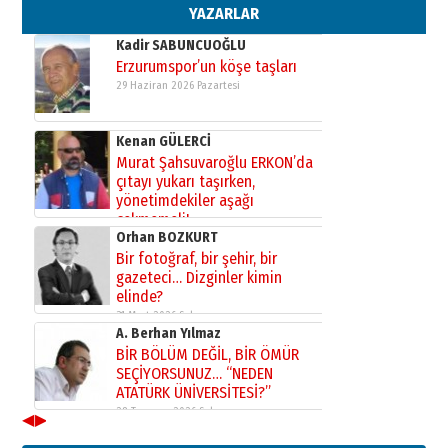
02 Ağustos 2026 Pazar
YAZARLAR
Kadir SABUNCUOĞLU
Erzurumspor’un köşe taşları
29 Haziran 2026 Pazartesi
Kenan GÜLERCİ
Murat Şahsuvaroğlu ERKON’da
çıtayı yukarı taşırken,
yönetimdekiler aşağı
çekmemeli!
Orhan BOZKURT
17 Şubat 2026 Salı
Bir fotoğraf, bir şehir, bir
gazeteci… Dizginler kimin
elinde?
31 Mart 2026 Salı
A. Berhan Yılmaz
BİR BÖLÜM DEĞİL, BİR ÖMÜR
SEÇİYORSUNUZ… “NEDEN
ATATÜRK ÜNİVERSİTESİ?”
28 Temmuz 2026 Salı
◀
▶
Ahmet Gökhan YAZICI