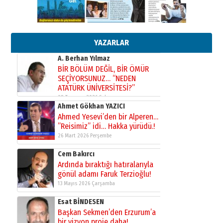
çekmemeli!
Orhan BOZKURT
17 Şubat 2026 Salı
Bir fotoğraf, bir şehir, bir
gazeteci… Dizginler kimin
elinde?
YAZARLAR
31 Mart 2026 Salı
A. Berhan Yılmaz
BİR BÖLÜM DEĞİL, BİR ÖMÜR
SEÇİYORSUNUZ… “NEDEN
ATATÜRK ÜNİVERSİTESİ?”
28 Temmuz 2026 Salı
Ahmet Gökhan YAZICI
Ahmed Yesevi’den bir Alperen…
”Reisimiz” idi… Hakka yürüdü.!
26 Mart 2026 Perşembe
Cem Bakırcı
Ardında bıraktığı hatıralarıyla
gönül adamı Faruk Terzioğlu!
13 Mayıs 2026 Çarşamba
Esat BİNDESEN
Başkan Sekmen’den Erzurum’a
bir vizyon proje daha!