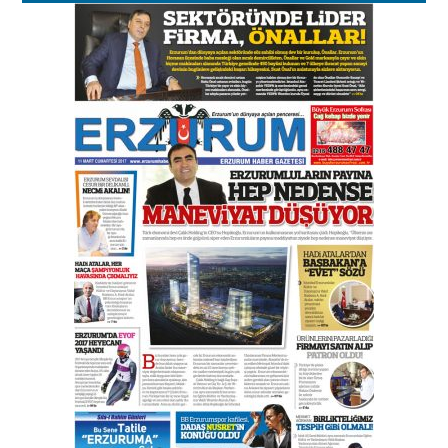
Esat BİNDESEN
Başkan Sekmen’den Erzurum’a
bir vizyon proje daha!
02 Ağustos 2026 Pazar
Kadir SABUNCUOĞLU
Erzurumspor’un köşe taşları
29 Haziran 2026 Pazartesi
Kenan GÜLERCİ
Murat Şahsuvaroğlu ERKON’da
çıtayı yukarı taşırken,
yönetimdekiler aşağı