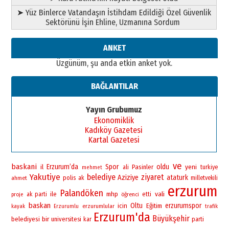
Ahmed Yesevi’den bir Alperen…
➤ Yüz Binlerce Vatandaşın İstihdam Edildiği Özel Güvenlik
”Reisimiz” idi… Hakka yürüdü.!
Sektörünü İşin Ehline, Uzmanına Sordum
26 Mart 2026 Perşembe
Cem Bakırcı
ANKET
Ardında bıraktığı hatıralarıyla
Üzgünüm, şu anda etkin anket yok.
gönül adamı Faruk Terzioğlu!
13 Mayıs 2026 Çarşamba
BAĞLANTILAR
Esat BİNDESEN
Başkan Sekmen’den Erzurum’a
Yayın Grubumuz
bir vizyon proje daha!
Ekonomiklik
02 Ağustos 2026 Pazar
Kadıköy Gazetesi
Kartal Gazetesi
ve
baskani
Erzurum’da
Spor
oldu
yeni
il
Pasinler
ali
turkiye
mehmet
Yakutiye
belediye
ziyaret
Aziziye
ataturk
polis
ahmet
ak
milletvekili
erzurum
Palandöken
vali
ile
mhp
ak parti
öğrenci
etti
proje
baskan
Oltu
erzurumspor
icin
Eğitim
erzurumlular
kayak
Erzurumlu
trafik
Erzurum'da
Büyükşehir
bir
belediyesi
universitesi
kar
parti