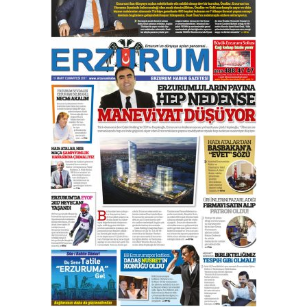
yönetimdekiler aşağı
çekmemeli!
Orhan BOZKURT
17 Şubat 2026 Salı
Bir fotoğraf, bir şehir, bir
gazeteci… Dizginler kimin
elinde?
31 Mart 2026 Salı
A. Berhan Yılmaz
BİR BÖLÜM DEĞİL, BİR ÖMÜR
SEÇİYORSUNUZ… “NEDEN
ATATÜRK ÜNİVERSİTESİ?”
28 Temmuz 2026 Salı
Ahmet Gökhan YAZICI
Ahmed Yesevi’den bir Alperen…
”Reisimiz” idi… Hakka yürüdü.!
26 Mart 2026 Perşembe
Cem Bakırcı
Ardında bıraktığı hatıralarıyla
gönül adamı Faruk Terzioğlu!
13 Mayıs 2026 Çarşamba
Esat BİNDESEN
Başkan Sekmen’den Erzurum’a