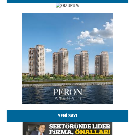
Esat BİNDESEN
Başkan Sekmen’den Erzurum’a
bir vizyon proje daha!
02 Ağustos 2026 Pazar
Kadir SABUNCUOĞLU
Erzurumspor’un köşe taşları
29 Haziran 2026 Pazartesi
YENİ SAYI
Kenan GÜLERCİ
Murat Şahsuvaroğlu ERKON’da
çıtayı yukarı taşırken,