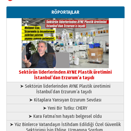
Ahmet Gökhan YAZICI
Ahmed Yesevi’den bir Alperen…
RÖPORTAJLAR
”Reisimiz” idi… Hakka yürüdü.!
26 Mart 2026 Perşembe
Cem Bakırcı
Ardında bıraktığı hatıralarıyla
gönül adamı Faruk Terzioğlu!
13 Mayıs 2026 Çarşamba
Esat BİNDESEN
Başkan Sekmen’den Erzurum’a
bir vizyon proje daha!
Sektörün liderlerinden AYNE Plastik üretimini
02 Ağustos 2026 Pazar
İstanbul’dan Erzurum’a taşıdı
➤ Sektörün liderlerinden AYNE Plastik üretimini
İstanbul’dan Erzurum’a taşıdı
➤ Kitaplara Yansıyan Erzurum Sevdası
➤ Yeni Bir Tutku: CHERY
➤ Kara Fatma’nın hayatı belgesel oldu
➤ Yüz Binlerce Vatandaşın İstihdam Edildiği Özel Güvenlik
Sektörünü İşin Ehline, Uzmanına Sordum