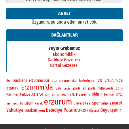
ANKET
Üzgünüm, şu anda etkin anket yok.
BAĞLANTILAR
Yayın Grubumuz
Ekonomiklik
Kadıköy Gazetesi
Kartal Gazetesi
ve
baskani
erzurumspor
Erzurum’da
ile
belediyesi
etti
erzurumlular
Erzurum'da
ataturk
vali
polis
parti
ak parti
milletvekili
proje
Aziziye
oldu
bir
Oltu
Pasinler
icin
il
turkiye
ali
ahmet
kar
trafik
Erzurumlu
erzurum
ziyaret
Spor
Eğitim
universitesi
mhp
ak
mehmet
kayak
Palandöken
Yakutiye
belediye
Büyükşehir
baskan
yeni
öğrenci