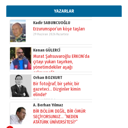
bir vizyon proje daha!
02 Ağustos 2026 Pazar
YAZARLAR
Kadir SABUNCUOĞLU
Erzurumspor’un köşe taşları
29 Haziran 2026 Pazartesi
Kenan GÜLERCİ
Murat Şahsuvaroğlu ERKON’da
çıtayı yukarı taşırken,
yönetimdekiler aşağı
çekmemeli!
Orhan BOZKURT
17 Şubat 2026 Salı
Bir fotoğraf, bir şehir, bir
gazeteci… Dizginler kimin
elinde?
31 Mart 2026 Salı
A. Berhan Yılmaz
BİR BÖLÜM DEĞİL, BİR ÖMÜR
SEÇİYORSUNUZ… “NEDEN
ATATÜRK ÜNİVERSİTESİ?”
28 Temmuz 2026 Salı
◀
▶