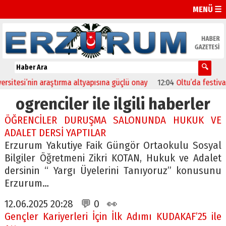
MENÜ ☰
esi’nin araştırma altyapısına güçlü onay
12:04
Oltu’da festival coş
ogrenciler ile ilgili haberler
ÖĞRENCİLER DURUŞMA SALONUNDA HUKUK VE
ADALET DERSİ YAPTILAR
Erzurum Yakutiye Faik Güngör Ortaokulu Sosyal
Bilgiler Öğretmeni Zikri KOTAN, Hukuk ve Adalet
dersinin “ Yargı Üyelerini Tanıyoruz” konusunu
Erzurum…
12.06.2025 20:28 💬 0 👀
Gençler Kariyerleri İçin İlk Adımı KUDAKAF’25 ile