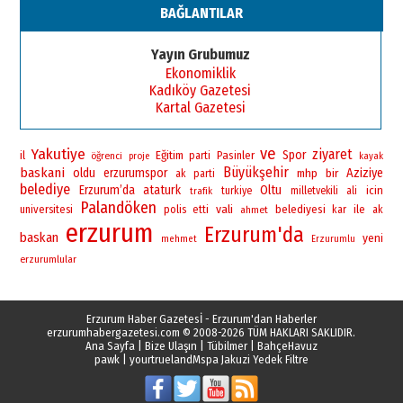
BAĞLANTILAR
Yayın Grubumuz
Ekonomiklik
Kadıköy Gazetesi
Kartal Gazetesi
ve
Yakutiye
ziyaret
Spor
il
Eğitim
Pasinler
öğrenci
parti
proje
kayak
Büyükşehir
baskani
oldu
erzurumspor
bir
Aziziye
mhp
ak parti
belediye
Erzurum’da
ataturk
Oltu
icin
turkiye
milletvekili
ali
trafik
Palandöken
vali
universitesi
polis
belediyesi
ile
etti
ahmet
kar
ak
erzurum
Erzurum'da
baskan
yeni
mehmet
Erzurumlu
erzurumlular
Erzurum Haber Gazetesİ - Erzurum'dan Haberler
erzurumhabergazetesi.com
© 2008-2026 TÜM HAKLARI SAKLIDIR.
Ana Sayfa
|
Bize Ulaşın
|
Tübilmer
|
BahçeHavuz
pawk
|
yourtrueland
Mspa Jakuzi Yedek Filtre