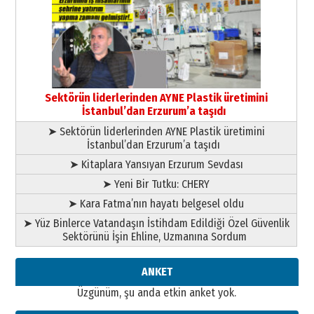
Ardında bıraktığı hatıralarıyla
gönül adamı Faruk Terzioğlu!
13 Mayıs 2026 Çarşamba
Esat BİNDESEN
Başkan Sekmen’den Erzurum’a
bir vizyon proje daha!
Sektörün liderlerinden AYNE Plastik üretimini
02 Ağustos 2026 Pazar
İstanbul’dan Erzurum’a taşıdı
➤ Sektörün liderlerinden AYNE Plastik üretimini
İstanbul’dan Erzurum’a taşıdı
➤ Kitaplara Yansıyan Erzurum Sevdası
➤ Yeni Bir Tutku: CHERY
➤ Kara Fatma’nın hayatı belgesel oldu
➤ Yüz Binlerce Vatandaşın İstihdam Edildiği Özel Güvenlik
Sektörünü İşin Ehline, Uzmanına Sordum
ANKET
Üzgünüm, şu anda etkin anket yok.