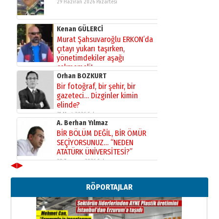
29 Haziran 2026 Pazartesi
Kenan GÜLERCİ
Murat Şahsuvaroğlu ERKON’da
çıtayı yukarı taşırken,
yönetimdekiler aşağı
çekmemeli!
Orhan BOZKURT
17 Şubat 2026 Salı
Bir fotoğraf, bir şehir, bir
gazeteci… Dizginler kimin
elinde?
31 Mart 2026 Salı
A. Berhan Yılmaz
BİR BÖLÜM DEĞİL, BİR ÖMÜR
SEÇİYORSUNUZ… “NEDEN
ATATÜRK ÜNİVERSİTESİ?”
28 Temmuz 2026 Salı
◀
▶
Ahmet Gökhan YAZICI
Ahmed Yesevi’den bir Alperen…
RÖPORTAJLAR
”Reisimiz” idi… Hakka yürüdü.!
26 Mart 2026 Perşembe
Cem Bakırcı