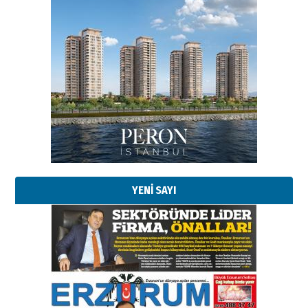
Esat BİNDESEN
Başkan Sekmen’den Erzurum’a
bir vizyon proje daha!
02 Ağustos 2026 Pazar
Kadir SABUNCUOĞLU
Erzurumspor’un köşe taşları
29 Haziran 2026 Pazartesi
YENİ SAYI
Kenan GÜLERCİ
Murat Şahsuvaroğlu ERKON’da
çıtayı yukarı taşırken,
yönetimdekiler aşağı
çekmemeli!
Orhan BOZKURT
17 Şubat 2026 Salı
Bir fotoğraf, bir şehir, bir
gazeteci… Dizginler kimin
elinde?