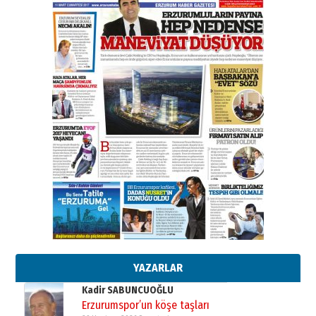
31 Mart 2026 Salı
A. Berhan Yılmaz
BİR BÖLÜM DEĞİL, BİR ÖMÜR
SEÇİYORSUNUZ… “NEDEN
ATATÜRK ÜNİVERSİTESİ?”
28 Temmuz 2026 Salı
Ahmet Gökhan YAZICI
Ahmed Yesevi’den bir Alperen…
”Reisimiz” idi… Hakka yürüdü.!
26 Mart 2026 Perşembe
Cem Bakırcı
Ardında bıraktığı hatıralarıyla
gönül adamı Faruk Terzioğlu!
13 Mayıs 2026 Çarşamba
Esat BİNDESEN
Başkan Sekmen’den Erzurum’a
bir vizyon proje daha!
02 Ağustos 2026 Pazar
YAZARLAR
Kadir SABUNCUOĞLU
Erzurumspor’un köşe taşları