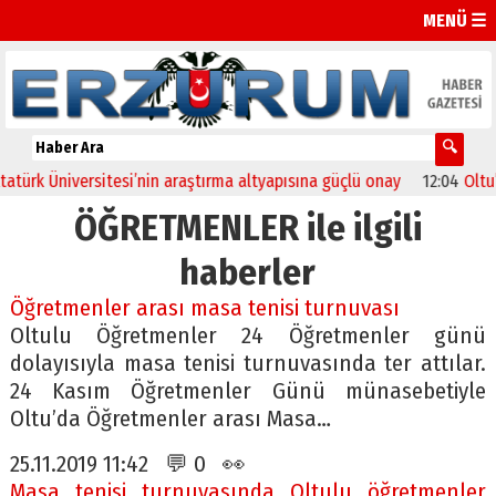
MENÜ ☰
k Üniversitesi’nin araştırma altyapısına güçlü onay
12:04
Oltu’da f
ÖĞRETMENLER ile ilgili
haberler
Öğretmenler arası masa tenisi turnuvası
Oltulu Öğretmenler 24 Öğretmenler günü
dolayısıyla masa tenisi turnuvasında ter attılar.
24 Kasım Öğretmenler Günü münasebetiyle
Oltu’da Öğretmenler arası Masa…
25.11.2019 11:42 💬 0 👀
Masa tenisi turnuvasında Oltulu öğretmenler