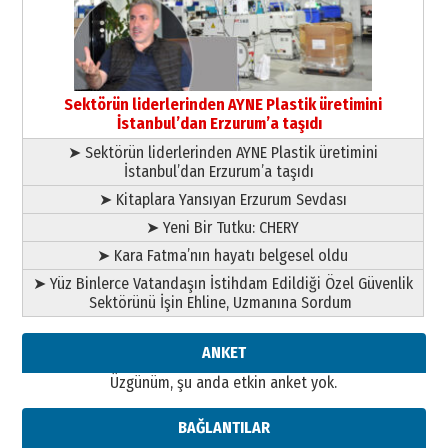
gönül adamı Faruk Terzioğlu!
13 Mayıs 2026 Çarşamba
Esat BİNDESEN
Başkan Sekmen’den Erzurum’a
bir vizyon proje daha!
Sektörün liderlerinden AYNE Plastik üretimini
02 Ağustos 2026 Pazar
İstanbul’dan Erzurum’a taşıdı
➤ Sektörün liderlerinden AYNE Plastik üretimini
İstanbul’dan Erzurum’a taşıdı
➤ Kitaplara Yansıyan Erzurum Sevdası
➤ Yeni Bir Tutku: CHERY
➤ Kara Fatma’nın hayatı belgesel oldu
➤ Yüz Binlerce Vatandaşın İstihdam Edildiği Özel Güvenlik
Sektörünü İşin Ehline, Uzmanına Sordum
ANKET
Üzgünüm, şu anda etkin anket yok.
BAĞLANTILAR