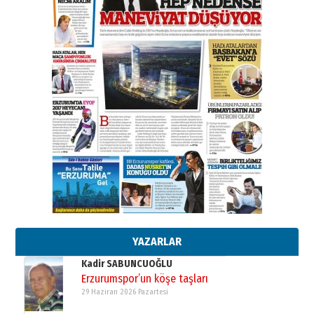
BİR BÖLÜM DEĞİL, BİR ÖMÜR
SEÇİYORSUNUZ… “NEDEN
ATATÜRK ÜNİVERSİTESİ?”
28 Temmuz 2026 Salı
Ahmet Gökhan YAZICI
Ahmed Yesevi’den bir Alperen…
”Reisimiz” idi… Hakka yürüdü.!
26 Mart 2026 Perşembe
Cem Bakırcı
Ardında bıraktığı hatıralarıyla
gönül adamı Faruk Terzioğlu!
13 Mayıs 2026 Çarşamba
Esat BİNDESEN
Başkan Sekmen’den Erzurum’a
bir vizyon proje daha!
02 Ağustos 2026 Pazar
YAZARLAR
Kadir SABUNCUOĞLU
Erzurumspor’un köşe taşları
29 Haziran 2026 Pazartesi