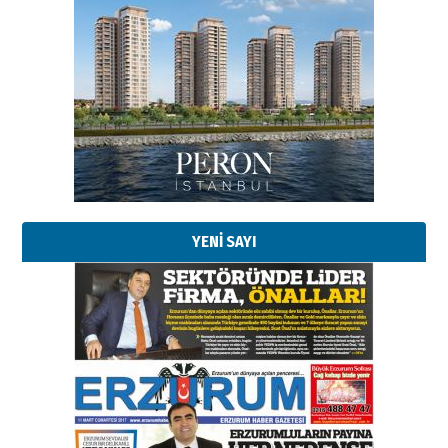
Esat BİNDESEN
Başkan Sekmen’den Erzurum’a
bir vizyon proje daha!
02 Ağustos 2026 Pazar
Kadir SABUNCUOĞLU
Erzurumspor’un köşe taşları
29 Haziran 2026 Pazartesi
YENİ SAYI
Kenan GÜLERCİ
Murat Şahsuvaroğlu ERKON’da
çıtayı yukarı taşırken,
yönetimdekiler aşağı
çekmemeli!
Orhan BOZKURT
17 Şubat 2026 Salı
Bir fotoğraf, bir şehir, bir
gazeteci… Dizginler kimin
elinde?
31 Mart 2026 Salı
A. Berhan Yılmaz