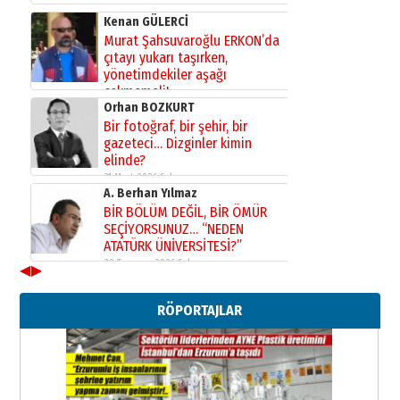
Kenan GÜLERCİ
Murat Şahsuvaroğlu ERKON’da
çıtayı yukarı taşırken,
yönetimdekiler aşağı
çekmemeli!
Orhan BOZKURT
17 Şubat 2026 Salı
Bir fotoğraf, bir şehir, bir
gazeteci… Dizginler kimin
elinde?
31 Mart 2026 Salı
A. Berhan Yılmaz
BİR BÖLÜM DEĞİL, BİR ÖMÜR
SEÇİYORSUNUZ… “NEDEN
ATATÜRK ÜNİVERSİTESİ?”
28 Temmuz 2026 Salı
◀
▶
Ahmet Gökhan YAZICI
Ahmed Yesevi’den bir Alperen…
RÖPORTAJLAR
”Reisimiz” idi… Hakka yürüdü.!
26 Mart 2026 Perşembe
Cem Bakırcı
Ardında bıraktığı hatıralarıyla