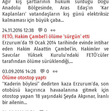
Ağır kış şartlarının hüküm sürdüğü Doğu
Anadolu Bölgesinde, Aras Edaş’ın ‘Kar
Kaplanları’ vatandaşların kış günü elektriksiz
kalmaması için büyük çaba…
24.11.2016 12:38 💬 0 👀
FETÖ, Hakim Çambel’i ölüme ’sürgün’ etti
Erzurum’da 19 Ocak 2014 tarihinde evinde intihar
eden Hakim Alaattin Çambel’in, Hakimler ve
Savcılar Yüksek Kurulu’ndaki FETÖ’cüler
tarafından ölüme sürüklendiği,…
03.09.2016 14:28 💬 0 👀
Ölüme otostop yaptı
“Kaderin böylesi” dedirten kaza Erzurum’da, son
otobüsü kaçırınca havaalanına gitmek için
otostop yapan 18 yaşındaki Şeyda Akpınar, İranlı
bir ailenin…