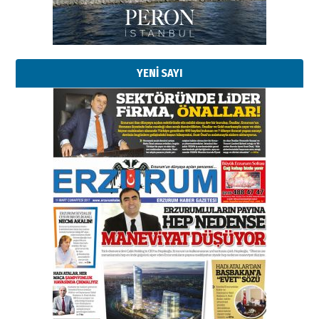
YENİ SAYI
Esat BİNDESEN
Başkan Sekmen’den Erzurum’a
bir vizyon proje daha!
02 Ağustos 2026 Pazar
Kadir SABUNCUOĞLU
Erzurumspor’un köşe taşları
29 Haziran 2026 Pazartesi