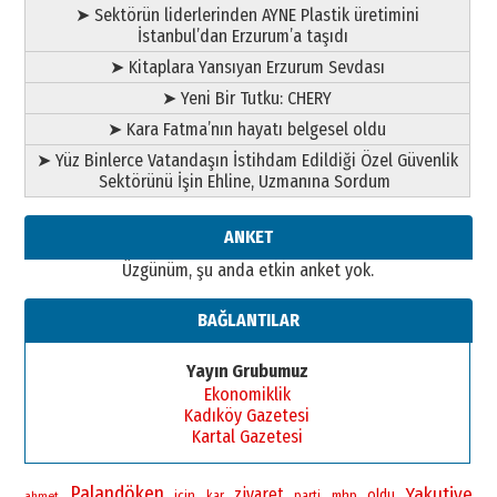
➤ Sektörün liderlerinden AYNE Plastik üretimini
A. Berhan Yılmaz
İstanbul’dan Erzurum’a taşıdı
BİR BÖLÜM DEĞİL, BİR ÖMÜR
SEÇİYORSUNUZ… “NEDEN
➤ Kitaplara Yansıyan Erzurum Sevdası
ATATÜRK ÜNİVERSİTESİ?”
➤ Yeni Bir Tutku: CHERY
28 Temmuz 2026 Salı
Ahmet Gökhan YAZICI
➤ Kara Fatma’nın hayatı belgesel oldu
Ahmed Yesevi’den bir Alperen…
➤ Yüz Binlerce Vatandaşın İstihdam Edildiği Özel Güvenlik
”Reisimiz” idi… Hakka yürüdü.!
Sektörünü İşin Ehline, Uzmanına Sordum
26 Mart 2026 Perşembe
Cem Bakırcı
ANKET
Ardında bıraktığı hatıralarıyla
Üzgünüm, şu anda etkin anket yok.
gönül adamı Faruk Terzioğlu!
13 Mayıs 2026 Çarşamba
BAĞLANTILAR
Esat BİNDESEN
Başkan Sekmen’den Erzurum’a
Yayın Grubumuz
bir vizyon proje daha!
Ekonomiklik
02 Ağustos 2026 Pazar
Kadıköy Gazetesi
Kartal Gazetesi
Palandöken
Yakutiye
ziyaret
oldu
icin
mhp
ahmet
kar
parti