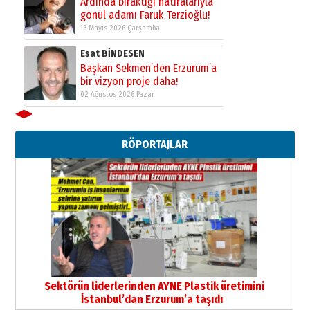
Ardında bıraktığı hatıralarıyla
gönül adamı Faruk Terzioğlu!
13 Mayıs 2026 Çarşamba
Esat BİNDESEN
Başkan Sekmen’den Erzurum’a
bir vizyon proje daha!
02 Ağustos 2026 Pazar
◀
▶
Kadir SABUNCUOĞLU
Erzurumspor’un köşe taşları
RÖPORTAJLAR
29 Haziran 2026 Pazartesi
Kenan GÜLERCİ
Murat Şahsuvaroğlu ERKON’da
çıtayı yukarı taşırken,
yönetimdekiler aşağı
çekmemeli!
Orhan BOZKURT
17 Şubat 2026 Salı
Bir fotoğraf, bir şehir, bir
gazeteci… Dizginler kimin
Sektörün liderlerinden AYNE Plastik üretimini
elinde?
İstanbul’dan Erzurum’a taşıdı
31 Mart 2026 Salı