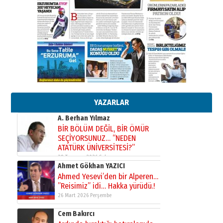
Kenan GÜLERCİ
Murat Şahsuvaroğlu ERKON’da
çıtayı yukarı taşırken,
yönetimdekiler aşağı
çekmemeli!
Orhan BOZKURT
17 Şubat 2026 Salı
Bir fotoğraf, bir şehir, bir
gazeteci… Dizginler kimin
elinde?
YAZARLAR
31 Mart 2026 Salı
A. Berhan Yılmaz
BİR BÖLÜM DEĞİL, BİR ÖMÜR
SEÇİYORSUNUZ… “NEDEN
ATATÜRK ÜNİVERSİTESİ?”
28 Temmuz 2026 Salı
Ahmet Gökhan YAZICI
Ahmed Yesevi’den bir Alperen…
”Reisimiz” idi… Hakka yürüdü.!
26 Mart 2026 Perşembe
Cem Bakırcı