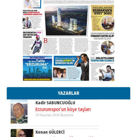
ATATÜRK ÜNİVERSİTESİ?”
28 Temmuz 2026 Salı
Ahmet Gökhan YAZICI
Ahmed Yesevi’den bir Alperen…
”Reisimiz” idi… Hakka yürüdü.!
26 Mart 2026 Perşembe
Cem Bakırcı
Ardında bıraktığı hatıralarıyla
gönül adamı Faruk Terzioğlu!
13 Mayıs 2026 Çarşamba
Esat BİNDESEN
Başkan Sekmen’den Erzurum’a
bir vizyon proje daha!
02 Ağustos 2026 Pazar
YAZARLAR
Kadir SABUNCUOĞLU
Erzurumspor’un köşe taşları
29 Haziran 2026 Pazartesi
Kenan GÜLERCİ