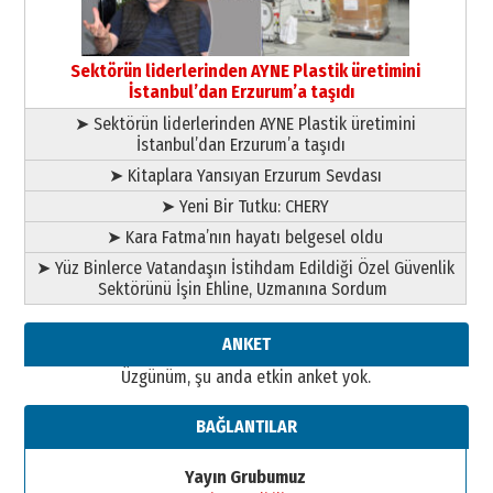
Esat BİNDESEN
Başkan Sekmen’den Erzurum’a
bir vizyon proje daha!
Sektörün liderlerinden AYNE Plastik üretimini
02 Ağustos 2026 Pazar
İstanbul’dan Erzurum’a taşıdı
➤ Sektörün liderlerinden AYNE Plastik üretimini
İstanbul’dan Erzurum’a taşıdı
➤ Kitaplara Yansıyan Erzurum Sevdası
➤ Yeni Bir Tutku: CHERY
➤ Kara Fatma’nın hayatı belgesel oldu
➤ Yüz Binlerce Vatandaşın İstihdam Edildiği Özel Güvenlik
Sektörünü İşin Ehline, Uzmanına Sordum
ANKET
Üzgünüm, şu anda etkin anket yok.
BAĞLANTILAR
Yayın Grubumuz