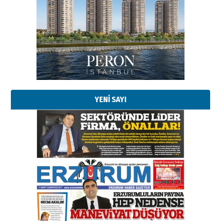
Esat BİNDESEN
Başkan Sekmen’den Erzurum’a
bir vizyon proje daha!
02 Ağustos 2026 Pazar
Kadir SABUNCUOĞLU
Erzurumspor’un köşe taşları
29 Haziran 2026 Pazartesi
YENİ SAYI
Kenan GÜLERCİ
Murat Şahsuvaroğlu ERKON’da
çıtayı yukarı taşırken,
yönetimdekiler aşağı
çekmemeli!
Orhan BOZKURT
17 Şubat 2026 Salı
Bir fotoğraf, bir şehir, bir
gazeteci… Dizginler kimin
elinde?
31 Mart 2026 Salı
A. Berhan Yılmaz
BİR BÖLÜM DEĞİL, BİR ÖMÜR
SEÇİYORSUNUZ… “NEDEN