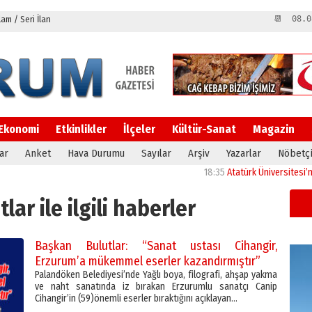
m / Seri İlan
📆 08.0
Ekonomi
Etkinlikler
İlçeler
Kültür-Sanat
Magazin
ar
Anket
Hava Durumu
Sayılar
Arşiv
Yazarlar
Nöbetçi
18:35
Atatürk Üniversitesi’nin araşt
lar ile ilgili haberler
Başkan Bulutlar: “Sanat ustası Cihangir,
Erzurum’a mükemmel eserler kazandırmıştır”
Palandöken Belediyesi’nde Yağlı boya, filografi, ahşap yakma
ve naht sanatında iz bırakan Erzurumlu sanatçı Canip
Cihangir’in (59)önemli eserler bıraktığını açıklayan…