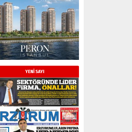
Esat BİNDESEN
Başkan Sekmen’den Erzurum’a
bir vizyon proje daha!
02 Ağustos 2026 Pazar
Kadir SABUNCUOĞLU
Erzurumspor’un köşe taşları
29 Haziran 2026 Pazartesi
YENİ SAYI
Kenan GÜLERCİ
Murat Şahsuvaroğlu ERKON’da
çıtayı yukarı taşırken,
yönetimdekiler aşağı
çekmemeli!
Orhan BOZKURT
17 Şubat 2026 Salı
Bir fotoğraf, bir şehir, bir
gazeteci… Dizginler kimin
elinde?
31 Mart 2026 Salı
A. Berhan Yılmaz