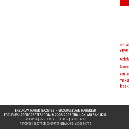
bir
a
ziya
Azizi
Erzur
i
etti
Yaku
bask
ERZURUM HABER GAZETESİ - ERZURUM'DAN HABERLER
ERZURUMHABERGAZETESI.COM
© 2008-2026 TÜM HAKLARI SAKLIDIR.
ANA SAYFA
|
BIZE ULAŞIN
|
TÜBILMER
|
BAHÇEHAVUZ
AUTOSVEH
|
ELECTRONICOMPUTER
MSPA JAKUZI YEDEK FILTRE