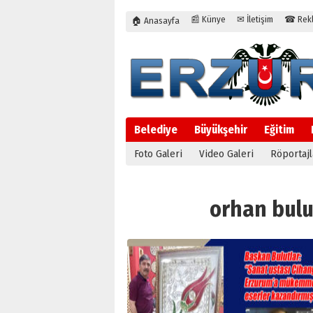
📰 Künye
✉ İletişim
☎ Rekla
🏠 Anasayfa
Belediye
Büyükşehir
Eğitim
Foto Galeri
Video Galeri
Röportajl
orhan bulut