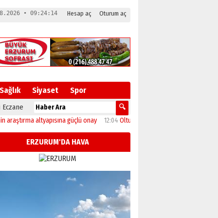
8.2026 • 09:24:14
Hesap aç
Oturum aç
Sağlık
Siyaset
Spor
 Eczane
ırma altyapısına güçlü onay
12:04
Oltu’da festival coşkusu konserle zirveye ula
ERZURUM'DA HAVA