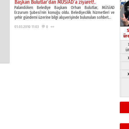
Başkan Bulutlar’dan MÜSİAD’a ziyaret!..
Palandöken Belediye Başkanı Orhan Bulutlar, MÜSİAD
Erzurum Şubesi’nin konuğu oldu. Belediyecilik hizmetleri ve
şehir gündemi üzerine bilgi alışverişinde bulunulan sohbet…
01.03.2010 11:03 💬 0 👀
S
ür
ü
➤