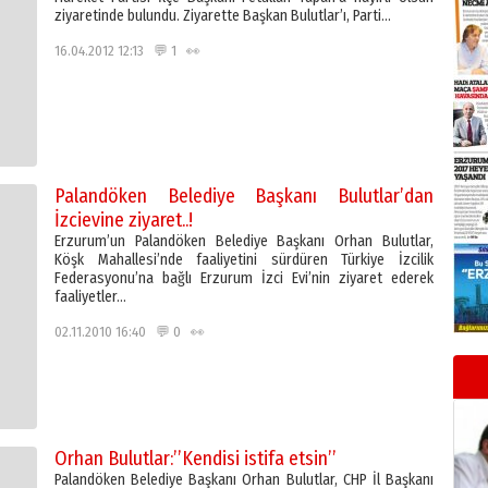
ziyaretinde bulundu. Ziyarette Başkan Bulutlar’ı, Parti…
16.04.2012 12:13 💬 1 👀
Palandöken Belediye Başkanı Bulutlar’dan
İzcievine ziyaret..!
Erzurum’un Palandöken Belediye Başkanı Orhan Bulutlar,
Köşk Mahallesi’nde faaliyetini sürdüren Türkiye İzcilik
Federasyonu’na bağlı Erzurum İzci Evi’nin ziyaret ederek
faaliyetler…
02.11.2010 16:40 💬 0 👀
Orhan Bulutlar:’’Kendisi istifa etsin’’
Palandöken Belediye Başkanı Orhan Bulutlar, CHP İl Başkanı