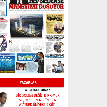
BİR BÖLÜM DEĞİL, BİR ÖMÜR
SEÇİYORSUNUZ… “NEDEN
ATATÜRK ÜNİVERSİTESİ?”
28 Temmuz 2026 Salı
Ahmet Gökhan YAZICI
Ahmed Yesevi’den bir
Alperen… ”Reisimiz” idi…
Hakka yürüdü.!
26 Mart 2026 Perşembe
Cem Bakırcı
Ardında bıraktığı hatıralarıyla
gönül adamı Faruk Terzioğlu!
13 Mayıs 2026 Çarşamba
Esat BİNDESEN
Başkan Sekmen’den Erzurum’a
bir vizyon proje daha!
YAZARLAR
02 Ağustos 2026 Pazar
Kadir SABUNCUOĞLU
Erzurumspor’un köşe taşları
29 Haziran 2026 Pazartesi