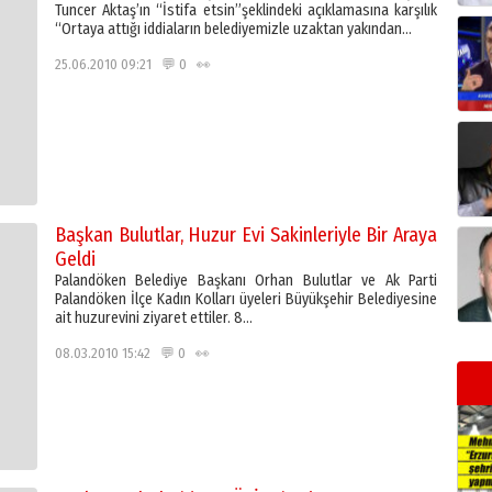
Tuncer Aktaş’ın “İstifa etsin”şeklindeki açıklamasına karşılık
“Ortaya attığı iddiaların belediyemizle uzaktan yakından…
25.06.2010 09:21 💬 0 👀
Başkan Bulutlar, Huzur Evi Sakinleriyle Bir Araya
Geldi
Palandöken Belediye Başkanı Orhan Bulutlar ve Ak Parti
Palandöken İlçe Kadın Kolları üyeleri Büyükşehir Belediyesine
ait huzurevini ziyaret ettiler. 8…
08.03.2010 15:42 💬 0 👀