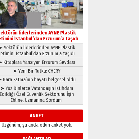
gönül adamı Faruk Terzioğlu!
13 Mayıs 2026 Çarşamba
Esat BİNDESEN
Başkan Sekmen’den Erzurum’a
bir vizyon proje daha!
ektörün liderlerinden AYNE Plastik
02 Ağustos 2026 Pazar
etimini İstanbul’dan Erzurum’a taşıdı
➤ Sektörün liderlerinden AYNE Plastik
retimini İstanbul’dan Erzurum’a taşıdı
➤ Kitaplara Yansıyan Erzurum Sevdası
➤ Yeni Bir Tutku: CHERY
 Kara Fatma’nın hayatı belgesel oldu
➤ Yüz Binlerce Vatandaşın İstihdam
Edildiği Özel Güvenlik Sektörünü İşin
Ehline, Uzmanına Sordum
ANKET
Üzgünüm, şu anda etkin anket yok.
BAĞLANTILAR