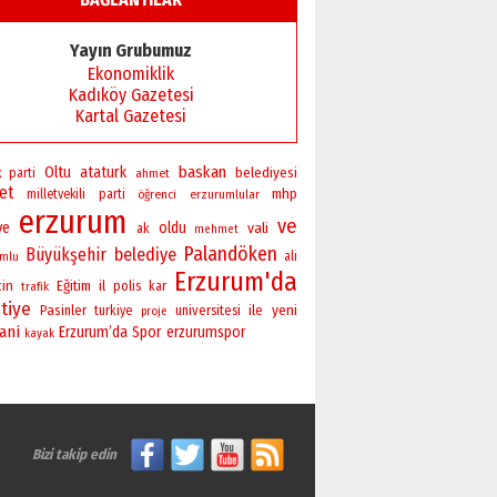
Yayın Grubumuz
Ekonomiklik
Kadıköy Gazetesi
Kartal Gazetesi
baskan
Oltu
ataturk
belediyesi
k parti
ahmet
ret
mhp
milletvekili
parti
öğrenci
erzurumlular
erzurum
ve
ye
oldu
vali
ak
mehmet
Palandöken
Büyükşehir
belediye
ali
umlu
Erzurum'da
cin
Eğitim
il
polis
kar
trafik
tiye
yeni
Pasinler
universitesi
ile
turkiye
proje
ani
Erzurum’da
Spor
erzurumspor
kayak
Bizi takip edin