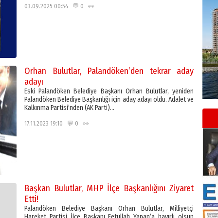
03.09.2025 00:54 💬 0 👀
Orhan Bulutlar, Palandöken’den tekrar aday
adayı
Eski Palandöken Belediye Başkanı Orhan Bulutlar, yeniden
Palandöken Belediye Başkanlığı için aday adayı oldu. Adalet ve
Kalkınma Partisi’nden (AK Parti)…
17.11.2023 19:10 💬 0 👀
Başkan Bulutlar, MHP İlçe Başkanlığını Ziyaret
Etti!
Palandöken Belediye Başkanı Orhan Bulutlar, Milliyetçi
Hareket Partisi İlçe Başkanı Fetullah Yapan’a hayırlı olsun