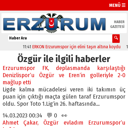
MENÜ ☰
11:41
ERKON Erzurumspor için elini taşın altına koydu
11:20
Özgür ile ilgili haberler
Erzurumspor FK, deplasmanda karşılaştığı
Denizlispor’u Özgür ve Eren’in golleriyle 2-0
mağlup etti
Ligde kalma mücadelesi veren iki takımın üç
puan için çıktığı maçta gülen taraf Erzurumspor
oldu. Spor Toto 1.Lig’in 26. haftasında…
14.03.2023 00:34 💬 0 👀
Ahmet Çakar, Özgür evladım Erzurumspor’u