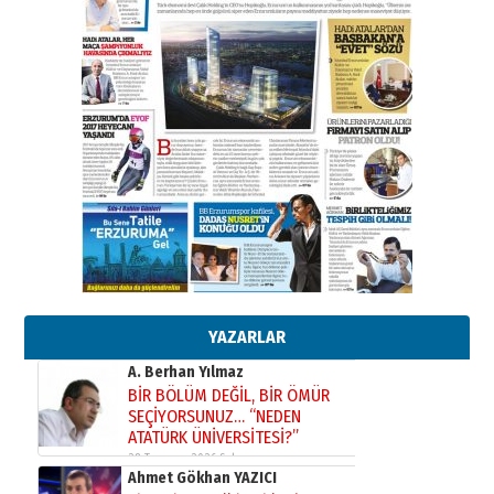
Kadir SABUNCUOĞLU
Erzurumspor’un köşe taşları
29 Haziran 2026 Pazartesi
Kenan GÜLERCİ
Murat Şahsuvaroğlu ERKON’da
çıtayı yukarı taşırken,
yönetimdekiler aşağı
çekmemeli!
Orhan BOZKURT
17 Şubat 2026 Salı
Bir fotoğraf, bir şehir, bir
gazeteci… Dizginler kimin
elinde?
YAZARLAR
31 Mart 2026 Salı
A. Berhan Yılmaz
BİR BÖLÜM DEĞİL, BİR ÖMÜR
SEÇİYORSUNUZ… “NEDEN
ATATÜRK ÜNİVERSİTESİ?”
28 Temmuz 2026 Salı
Ahmet Gökhan YAZICI