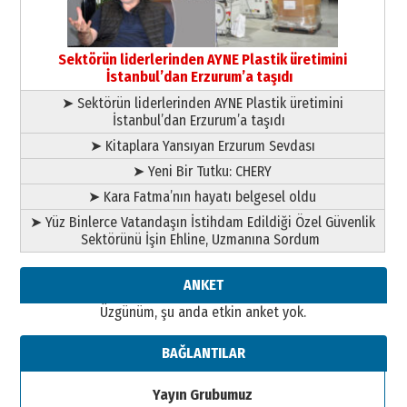
Orhan BOZKURT
17 Şubat 2026 Salı
Bir fotoğraf, bir şehir, bir
gazeteci… Dizginler kimin
Sektörün liderlerinden AYNE Plastik üretimini
elinde?
İstanbul’dan Erzurum’a taşıdı
31 Mart 2026 Salı
➤ Sektörün liderlerinden AYNE Plastik üretimini
A. Berhan Yılmaz
İstanbul’dan Erzurum’a taşıdı
BİR BÖLÜM DEĞİL, BİR ÖMÜR
SEÇİYORSUNUZ… “NEDEN
➤ Kitaplara Yansıyan Erzurum Sevdası
ATATÜRK ÜNİVERSİTESİ?”
➤ Yeni Bir Tutku: CHERY
28 Temmuz 2026 Salı
Ahmet Gökhan YAZICI
➤ Kara Fatma’nın hayatı belgesel oldu
Ahmed Yesevi’den bir Alperen…
➤ Yüz Binlerce Vatandaşın İstihdam Edildiği Özel Güvenlik
”Reisimiz” idi… Hakka yürüdü.!
Sektörünü İşin Ehline, Uzmanına Sordum
26 Mart 2026 Perşembe
Cem Bakırcı
ANKET
Ardında bıraktığı hatıralarıyla
Üzgünüm, şu anda etkin anket yok.
gönül adamı Faruk Terzioğlu!
13 Mayıs 2026 Çarşamba
BAĞLANTILAR
Esat BİNDESEN
TRT’NİN BÖLGEYE AÇILAN SESİ
Yayın Grubumuz
09 Ağustos 2026 Pazar