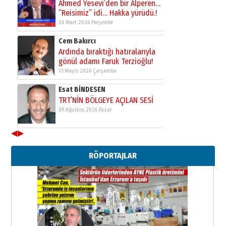
Ahmed Yesevi’den bir Alperen…
”Reisimiz” idi… Hakka yürüdü.!
26 Mart 2026 Perşembe
Cem Bakırcı
Ardında bıraktığı hatıralarıyla
gönül adamı Faruk Terzioğlu!
13 Mayıs 2026 Çarşamba
Esat BİNDESEN
TRT’NİN BÖLGEYE AÇILAN SESİ
09 Ağustos 2026 Pazar
◀
▶
Kadir SABUNCUOĞLU
Erzurumspor’un köşe taşları
RÖPORTAJLAR
29 Haziran 2026 Pazartesi
Kenan GÜLERCİ
Murat Şahsuvaroğlu ERKON’da
çıtayı yukarı taşırken,
yönetimdekiler aşağı
çekmemeli!