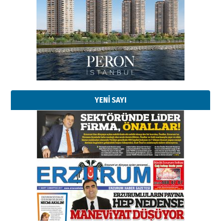
YENİ SAYI
Esat BİNDESEN
TRT’NİN BÖLGEYE AÇILAN SESİ
09 Ağustos 2026 Pazar