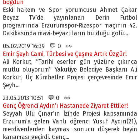
boğdun
Eski hakem ve Spor yorumcusu Ahmet Çakar
Beyaz TV’de yayınlanan Derin Futbol
programında Erzurumspor-Rizespor maçının 42.
Dakikasında mavi-beyazlıların bulduğu golü…
05.02.2019 16:39 💬 0 👀
Emir Şeyh Cami, Türbesi ve Çeşme Artık Özgür!
Ali Korkut, “Tarihi eserler gün yüzüne çıkınca
mutlu oluyorum” Yakutiye Belediye Başkanı Ali
Korkut, Üç Kümbetler Projesi çerçevesinde Emir
Şeyh…
23.05.2013 10:51 💬 0 👀
Genç Öğrenci Aydın’ı Hastanede Ziyaret Ettiler!
Seyyah Ulu Çınar’ın İzinde Projesi kapsamında
Erzurum’a gelen Vanlı öğrenci Yusuf Aydın(21),
merdivenlerden kayması sonucu düşerek beyin
kanaması geçirdi. Genç…