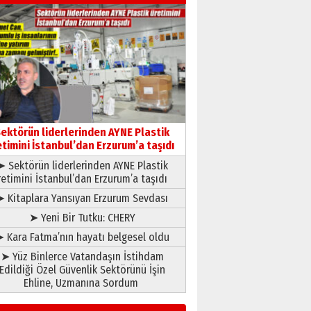
Kenan GÜLERCİ
Murat Şahsuvaroğlu ERKON’da
çıtayı yukarı taşırken,
yönetimdekiler aşağı
çekmemeli!
Orhan BOZKURT
17 Şubat 2026 Salı
Bir fotoğraf, bir şehir, bir
gazeteci… Dizginler kimin
ektörün liderlerinden AYNE Plastik
elinde?
etimini İstanbul’dan Erzurum’a taşıdı
31 Mart 2026 Salı
➤ Sektörün liderlerinden AYNE Plastik
A. Berhan Yılmaz
retimini İstanbul’dan Erzurum’a taşıdı
BİR BÖLÜM DEĞİL, BİR ÖMÜR
SEÇİYORSUNUZ… “NEDEN
➤ Kitaplara Yansıyan Erzurum Sevdası
ATATÜRK ÜNİVERSİTESİ?”
➤ Yeni Bir Tutku: CHERY
28 Temmuz 2026 Salı
Ahmet Gökhan YAZICI
 Kara Fatma’nın hayatı belgesel oldu
Ahmed Yesevi’den bir
➤ Yüz Binlerce Vatandaşın İstihdam
Alperen… ”Reisimiz” idi…
Edildiği Özel Güvenlik Sektörünü İşin
Hakka yürüdü.!
Ehline, Uzmanına Sordum
26 Mart 2026 Perşembe
Cem Bakırcı