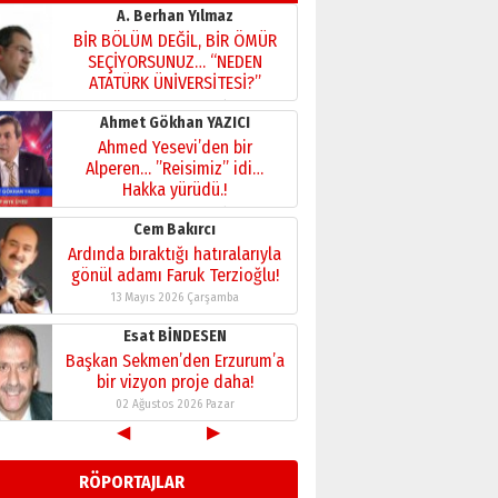
A. Berhan Yılmaz
BİR BÖLÜM DEĞİL, BİR ÖMÜR
SEÇİYORSUNUZ… “NEDEN
ATATÜRK ÜNİVERSİTESİ?”
28 Temmuz 2026 Salı
Ahmet Gökhan YAZICI
Ahmed Yesevi’den bir
Alperen… ”Reisimiz” idi…
Hakka yürüdü.!
26 Mart 2026 Perşembe
Cem Bakırcı
Ardında bıraktığı hatıralarıyla
gönül adamı Faruk Terzioğlu!
13 Mayıs 2026 Çarşamba
Esat BİNDESEN
Başkan Sekmen’den Erzurum’a
bir vizyon proje daha!
02 Ağustos 2026 Pazar
◀
▶
Kadir SABUNCUOĞLU
Erzurumspor’un köşe taşları
RÖPORTAJLAR
29 Haziran 2026 Pazartesi