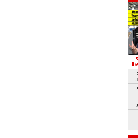
S
ür
ü
➤