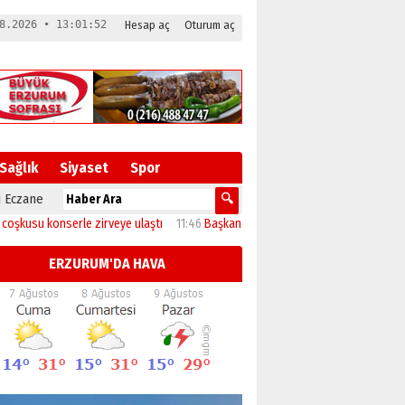
8.2026 • 13:01:53
Hesap aç
Oturum aç
Sağlık
Siyaset
Spor
 Eczane
u konserle zirveye ulaştı
11:46
Başkan Sekmen’den Akdağ Mahallesi’ne çıkarm
ERZURUM'DA HAVA