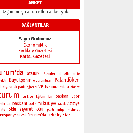
Ardında bıraktığı hatıralarıyla
ANKET
gönül adamı Faruk Terzioğlu!
Üzgünüm, şu anda etkin anket yok.
13 Mayıs 2026 Çarşamba
Esat BİNDESEN
BAĞLANTILAR
Başkan Sekmen’den Erzurum’a
bir vizyon proje daha!
Yayın Grubumuz
02 Ağustos 2026 Pazar
Ekonomiklik
Kadıköy Gazetesi
Kartal Gazetesi
zurum'da
ataturk
Pasinler
il
etti
proje
Palandöken
Büyükşehir
ekili
erzurumlular
ve
lediyesi
universitesi
ak parti
öğrenci
kar
ahmet
zurum
baskan
bir
Spor
Eğitim
turkiye
Yakutiye
baskani
Aziziye
polis
ali
umlu
kayak
ziyaret
oldu
Oltu
ile
mhp
parti
mehmet
belediye
rumspor
yeni
vali
Erzurum’da
icin