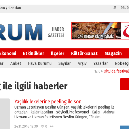
m / Seri İlan
📆 06.0
Ekonomi
Etkinlikler
İlçeler
Kültür-Sanat
Magazin
ar
Anket
Hava Durumu
Sayılar
Arşiv
Yazarlar
Nöbetçi
12:04
Oltu’da festival coşkus
ile ilgili haberler
Yaşlılık lekelerine peeling ile son
Uzman Estetisyen Neslim Güngen, yaşlılık lekelerini peeling ile
ortadan kaldırılacağını söyledi.Profesyonel Kalıcı Makyaj
Uzmanı ve Uzman Estetisyen Neslim Güngen, “Enzim…
24.11.2016 12:39 💬 0 👀