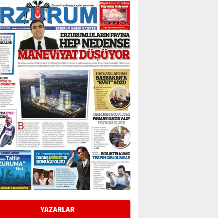
Esat BİNDESEN
Başkan Sekmen’den Erzurum’a
bir vizyon proje daha!
02 Ağustos 2026 Pazar
Kadir SABUNCUOĞLU
Erzurumspor’un köşe taşları
29 Haziran 2026 Pazartesi
Kenan GÜLERCİ
Murat Şahsuvaroğlu ERKON’da
çıtayı yukarı taşırken,
yönetimdekiler aşağı
çekmemeli!
Orhan BOZKURT
17 Şubat 2026 Salı
Bir fotoğraf, bir şehir, bir
gazeteci… Dizginler kimin
elinde?
YAZARLAR
31 Mart 2026 Salı