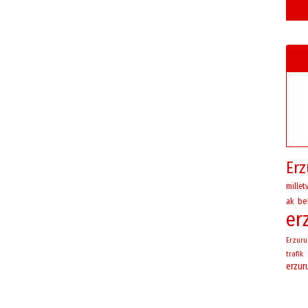
Er
milletv
be
ak
er
Erzur
trafik
erzu