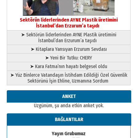
Esat BİNDESEN
Başkan Sekmen’den Erzurum’a
bir vizyon proje daha!
Sektörün liderlerinden AYNE Plastik üretimini
02 Ağustos 2026 Pazar
İstanbul’dan Erzurum’a taşıdı
➤ Sektörün liderlerinden AYNE Plastik üretimini
İstanbul’dan Erzurum’a taşıdı
➤ Kitaplara Yansıyan Erzurum Sevdası
➤ Yeni Bir Tutku: CHERY
➤ Kara Fatma’nın hayatı belgesel oldu
➤ Yüz Binlerce Vatandaşın İstihdam Edildiği Özel Güvenlik
Sektörünü İşin Ehline, Uzmanına Sordum
ANKET
Üzgünüm, şu anda etkin anket yok.
BAĞLANTILAR
Yayın Grubumuz