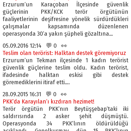
Erzurum’un Karaçoban İlçesinde güvenlik
güçlerinin PKK/KCK terör örgütünün
faaliyetlerinin deşifresine yönelik sürdürdükleri
çalışmalar kapsamında düzenlenen
operasyonda 30’a yakın şüpheli gözaltına…
05.09.2016 12:14 💬 0 👀
Teslim olan terörist: Halktan destek göremiyoruz
Erzurum’un Tekman ilçesinde 1 kadın terörist
güvenlik güçlerine teslim oldu. Kadın terörist,
ifadesinde halktan eskisi gibi destek
göremediklerini itiraf etti….
28.09.2015 16:31 💬 0 👀
PKK’da Karayılan’ı kızdıran hezimet!
Terör örgütün PKK’nın Beytüşşebap’taki iki
saldırısında 2 asker şehit düşmüştü.
Operasyonda 34 PKK’lının öldürüldüğü
açıklandı. Genelkurmay, dün 15 PKK’lının