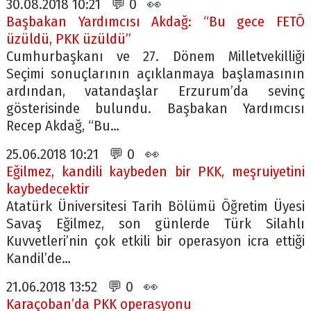
30.08.2018 10:21 💬 0 👀
Başbakan Yardımcısı Akdağ: “Bu gece FETÖ
üzüldü, PKK üzüldü”
Cumhurbaşkanı ve 27. Dönem Milletvekilliği
Seçimi sonuçlarının açıklanmaya başlamasının
ardından, vatandaşlar Erzurum’da sevinç
gösterisinde bulundu. Başbakan Yardımcısı
Recep Akdağ, “Bu…
25.06.2018 10:21 💬 0 👀
Eğilmez, kandili kaybeden bir PKK, meşruiyetini
kaybedecektir
Atatürk Üniversitesi Tarih Bölümü Öğretim Üyesi
Savaş Eğilmez, son günlerde Türk Silahlı
Kuvvetleri’nin çok etkili bir operasyon icra ettiği
Kandil’de…
21.06.2018 13:52 💬 0 👀
Karaçoban’da PKK operasyonu