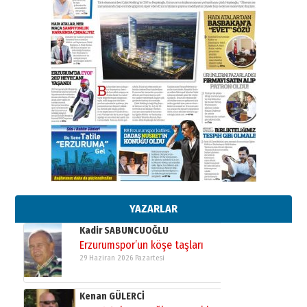
ATATÜRK ÜNİVERSİTESİ?”
28 Temmuz 2026 Salı
Ahmet Gökhan YAZICI
Ahmed Yesevi’den bir Alperen…
”Reisimiz” idi… Hakka yürüdü.!
26 Mart 2026 Perşembe
Cem Bakırcı
Ardında bıraktığı hatıralarıyla
gönül adamı Faruk Terzioğlu!
13 Mayıs 2026 Çarşamba
Esat BİNDESEN
Başkan Sekmen’den Erzurum’a
bir vizyon proje daha!
02 Ağustos 2026 Pazar
YAZARLAR
Kadir SABUNCUOĞLU
Erzurumspor’un köşe taşları
29 Haziran 2026 Pazartesi
Kenan GÜLERCİ