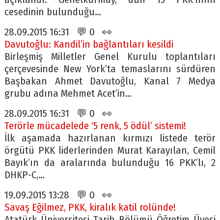
cesedinin bulunduğu…
28.09.2015 16:31 💬 0 👀
Davutoğlu: Kandil’in bağlantıları kesildi
Birleşmiş Milletler Genel Kurulu toplantıları
çerçevesinde New York’ta temaslarını sürdüren
Başbakan Ahmet Davutoğlu, Kanal 7 Medya
grubu adına Mehmet Acet’in…
28.09.2015 16:31 💬 0 👀
Terörle mücadelede ‘5 renk, 5 ödül’ sistemi!
İlk aşamada hazırlanan kırmızı listede terör
örgütü PKK liderlerinden Murat Karayılan, Cemil
Bayık’ın da aralarında bulunduğu 16 PKK’lı, 2
DHKP-C,…
19.09.2015 13:28 💬 0 👀
Savaş Eğilmez, PKK, kiralık katil rolünde!
Atatürk Üniversitesi Tarih Bölümü Öğretim Üyesi