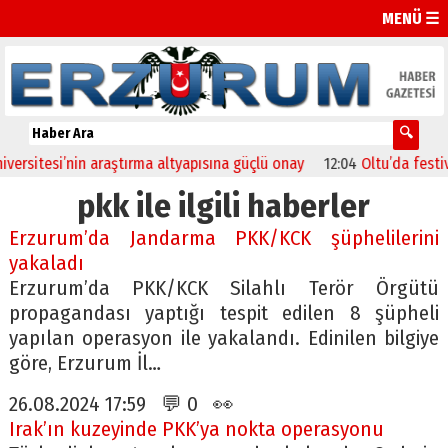
MENÜ ☰
itesi’nin araştırma altyapısına güçlü onay
12:04
Oltu’da festival c
pkk ile ilgili haberler
Erzurum’da Jandarma PKK/KCK şüphelilerini
yakaladı
Erzurum’da PKK/KCK Silahlı Terör Örgütü
propagandası yaptığı tespit edilen 8 şüpheli
yapılan operasyon ile yakalandı. Edinilen bilgiye
göre, Erzurum İl…
26.08.2024 17:59 💬 0 👀
Irak’ın kuzeyinde PKK’ya nokta operasyonu