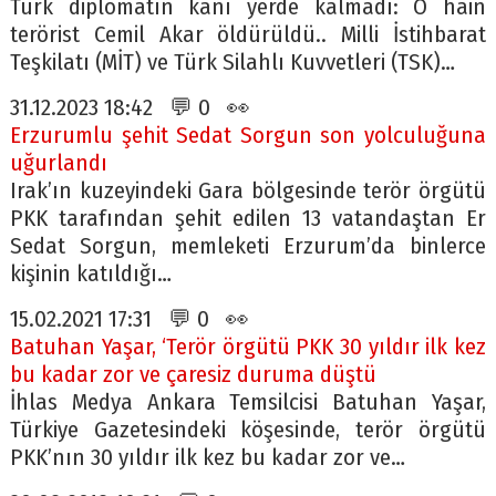
Türk diplomatın kanı yerde kalmadı: O hain
terörist Cemil Akar öldürüldü.. Milli İstihbarat
Teşkilatı (MİT) ve Türk Silahlı Kuvvetleri (TSK)…
31.12.2023 18:42 💬 0 👀
Erzurumlu şehit Sedat Sorgun son yolculuğuna
uğurlandı
Irak’ın kuzeyindeki Gara bölgesinde terör örgütü
PKK tarafından şehit edilen 13 vatandaştan Er
Sedat Sorgun, memleketi Erzurum’da binlerce
kişinin katıldığı…
15.02.2021 17:31 💬 0 👀
Batuhan Yaşar, ‘Terör örgütü PKK 30 yıldır ilk kez
bu kadar zor ve çaresiz duruma düştü
İhlas Medya Ankara Temsilcisi Batuhan Yaşar,
Türkiye Gazetesindeki köşesinde, terör örgütü
PKK’nın 30 yıldır ilk kez bu kadar zor ve…