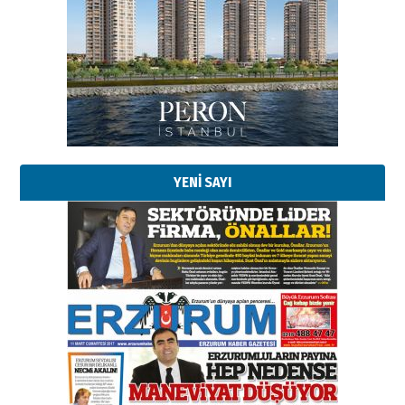
Esat BİNDESEN
Başkan Sekmen’den Erzurum’a
bir vizyon proje daha!
02 Ağustos 2026 Pazar
Kadir SABUNCUOĞLU
Erzurumspor’un köşe taşları
29 Haziran 2026 Pazartesi
YENİ SAYI
Kenan GÜLERCİ
Murat Şahsuvaroğlu ERKON’da
çıtayı yukarı taşırken,
yönetimdekiler aşağı
çekmemeli!
Orhan BOZKURT
17 Şubat 2026 Salı
Bir fotoğraf, bir şehir, bir
gazeteci… Dizginler kimin
elinde?
31 Mart 2026 Salı
A. Berhan Yılmaz
BİR BÖLÜM DEĞİL, BİR ÖMÜR
SEÇİYORSUNUZ… “NEDEN