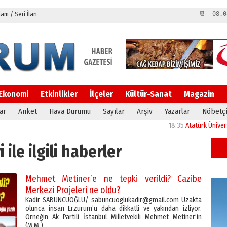
m / Seri İlan
📆 08.0
Ekonomi
Etkinlikler
İlçeler
Kültür-Sanat
Magazin
ar
Anket
Hava Durumu
Sayılar
Arşiv
Yazarlar
Nöbetçi
18:35
Atatürk Üniversitesi’ni
i ile ilgili haberler
Mehmet Metiner’e ne tepki verildi? Cazibe
Merkezi Projeleri ne oldu?
Kadir SABUNCUOĞLU/ sabuncuoglukadir@gmail.com Uzakta
olunca insan Erzurum’u daha dikkatli ve yakından izliyor.
Örneğin Ak Partili İstanbul Milletvekili Mehmet Metiner’in
(M.M.)…