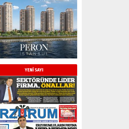
YENİ SAYI
Esat BİNDESEN