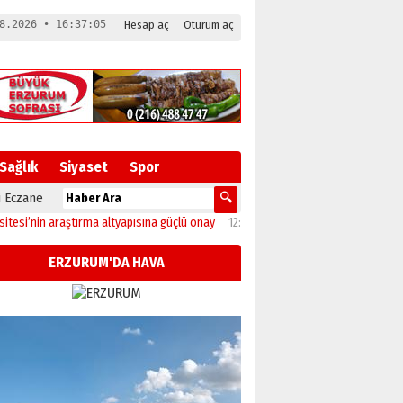
8.2026 • 16:37:06
Hesap aç
Oturum aç
Sağlık
Siyaset
Spor
 Eczane
n araştırma altyapısına güçlü onay
12:04
Oltu’da festival coşkusu konserle zir
ERZURUM'DA HAVA