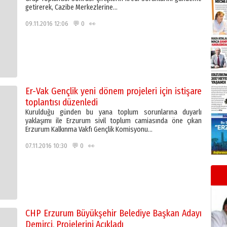
getirerek, Cazibe Merkezlerine…
09.11.2016 12:06 💬 0 👀
Er-Vak Gençlik yeni dönem projeleri için istişare
toplantısı düzenledi
Kurulduğu günden bu yana toplum sorunlarına duyarlı
yaklaşımı ile Erzurum sivil toplum camiasında öne çıkan
Erzurum Kalkınma Vakfı Gençlik Komisyonu…
07.11.2016 10:30 💬 0 👀
CHP Erzurum Büyükşehir Belediye Başkan Adayı
Demirci, Projelerini Açıkladı