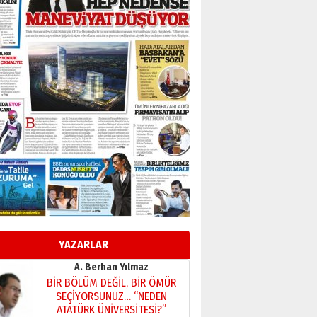
Başkan Sekmen’den Erzurum’a
bir vizyon proje daha!
02 Ağustos 2026 Pazar
Kadir SABUNCUOĞLU
Erzurumspor’un köşe taşları
29 Haziran 2026 Pazartesi
Kenan GÜLERCİ
Murat Şahsuvaroğlu ERKON’da
çıtayı yukarı taşırken,
yönetimdekiler aşağı
çekmemeli!
Orhan BOZKURT
17 Şubat 2026 Salı
Bir fotoğraf, bir şehir, bir
gazeteci… Dizginler kimin
elinde?
YAZARLAR
31 Mart 2026 Salı
A. Berhan Yılmaz
BİR BÖLÜM DEĞİL, BİR ÖMÜR
SEÇİYORSUNUZ… “NEDEN
ATATÜRK ÜNİVERSİTESİ?”