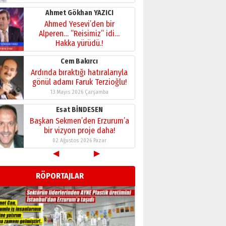
28 Temmuz 2026 Salı
Ahmet Gökhan YAZICI
Ahmed Yesevi’den bir
Alperen… ”Reisimiz” idi…
Hakka yürüdü.!
26 Mart 2026 Perşembe
Cem Bakırcı
Ardında bıraktığı hatıralarıyla
gönül adamı Faruk Terzioğlu!
13 Mayıs 2026 Çarşamba
Esat BİNDESEN
Başkan Sekmen’den Erzurum’a
bir vizyon proje daha!
02 Ağustos 2026 Pazar
◀
▶
Kadir SABUNCUOĞLU
Erzurumspor’un köşe taşları
RÖPORTAJLAR
29 Haziran 2026 Pazartesi
Kenan GÜLERCİ
Murat Şahsuvaroğlu ERKON’da
çıtayı yukarı taşırken,