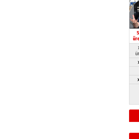
S
ür
ü
➤