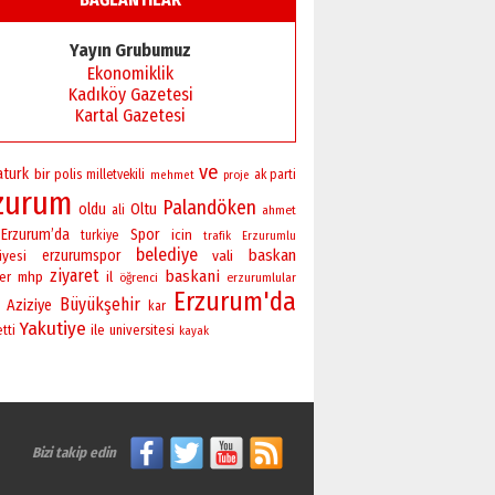
Başkan Sekmen’den Erzurum’a
bir vizyon proje daha!
Yayın Grubumuz
02 Ağustos 2026 Pazar
Ekonomiklik
Kadıköy Gazetesi
Kartal Gazetesi
ve
aturk
bir
polis
milletvekili
ak parti
mehmet
proje
zurum
Palandöken
oldu
Oltu
ali
ahmet
Erzurum’da
Spor
icin
turkiye
trafik
Erzurumlu
belediye
baskan
erzurumspor
vali
iyesi
ziyaret
baskani
er
mhp
il
öğrenci
erzurumlular
Erzurum'da
Büyükşehir
Aziziye
kar
Yakutiye
ile
universitesi
etti
kayak
Bizi takip edin