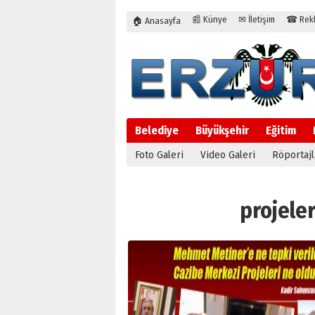
📰 Künye
✉ İletişim
☎ Rekla
🏠 Anasayfa
Belediye
Büyükşehir
Eğitim
Foto Galeri
Video Galeri
Röportajl
projeler