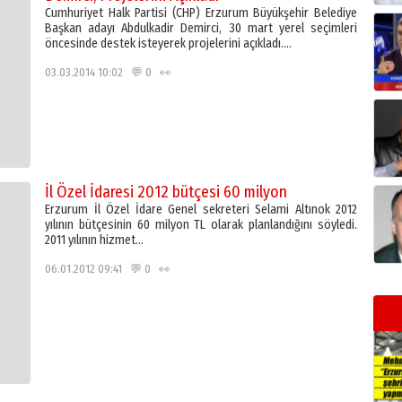
Cumhuriyet Halk Partisi (CHP) Erzurum Büyükşehir Belediye
Başkan adayı Abdulkadir Demirci, 30 mart yerel seçimleri
öncesinde destek isteyerek projelerini açıkladı….
03.03.2014 10:02 💬 0 👀
İl Özel İdaresi 2012 bütçesi 60 milyon
Erzurum İl Özel İdare Genel sekreteri Selami Altınok 2012
yılının bütçesinin 60 milyon TL olarak planlandığını söyledi.
2011 yılının hizmet…
06.01.2012 09:41 💬 0 👀