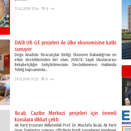
17.02.2018 17:04 💬 0 👀
DAİB UR-GE projeleri ile ülke ekonomisine katkı
sunuyor
Doğu Anadolu İhracatçılar Birliği, Ekonomi Bakanlığı’nın en
etkin desteklerinden biri olan, 2010/8 Sayılı Uluslararası
Rekabetçiliğin Geliştirilmesinin Desteklenmesi Hakkında
Tebliğ kapsamında…
29.11.2016 17:25 💬 0 👀
Ilıcalı, Cazibe Merkezi projeleri için önemli
konulara dikkat çekti
AK Parti Erzurum Milletvekili Prof. Dr. Mustafa Ilıcalı, Ak Parti
Grup Toplantısı sonrası çiftçilerin kredi sorunlarını gündeme