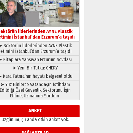
yönetimdekiler aşağı
çekmemeli!
Orhan BOZKURT
17 Şubat 2026 Salı
Bir fotoğraf, bir şehir, bir
gazeteci… Dizginler kimin
ektörün liderlerinden AYNE Plastik
elinde?
etimini İstanbul’dan Erzurum’a taşıdı
31 Mart 2026 Salı
A. Berhan Yılmaz
➤ Sektörün liderlerinden AYNE Plastik
BİR BÖLÜM DEĞİL, BİR ÖMÜR
retimini İstanbul’dan Erzurum’a taşıdı
SEÇİYORSUNUZ… “NEDEN
➤ Kitaplara Yansıyan Erzurum Sevdası
ATATÜRK ÜNİVERSİTESİ?”
➤ Yeni Bir Tutku: CHERY
28 Temmuz 2026 Salı
Ahmet Gökhan YAZICI
 Kara Fatma’nın hayatı belgesel oldu
Ahmed Yesevi’den bir
Alperen… ”Reisimiz” idi…
➤ Yüz Binlerce Vatandaşın İstihdam
Hakka yürüdü.!
Edildiği Özel Güvenlik Sektörünü İşin
Ehline, Uzmanına Sordum
26 Mart 2026 Perşembe
Cem Bakırcı
Ardında bıraktığı hatıralarıyla
ANKET
gönül adamı Faruk Terzioğlu!
13 Mayıs 2026 Çarşamba
Üzgünüm, şu anda etkin anket yok.
Esat BİNDESEN
BAĞLANTILAR