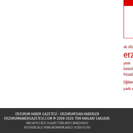
at
ak
er
yeni
beled
Pasinl
Eğitim
parti
ERZURUM HABER GAZETESİ - ERZURUM'DAN HABERLER
ERZURUMHABERGAZETESI.COM
© 2008-2026 TÜM HAKLARI SAKLIDIR.
ANA SAYFA
|
BIZE ULAŞIN
|
TÜBILMER
|
BAHÇEHAVUZ
REFERENCIALS
|
HOMGARDN
MSPA JAKUZI YEDEK FILTRE