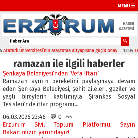
MENÜ ☰
türk Üniversitesi’nin araştırma altyapısına güçlü onay
12:04
Oltu’d
ramazan ile ilgili haberler
Şenkaya Belediyesi’nden ‘Vefa İftarı’
Ramazan ayının bereketini paylaşmaya devam
eden Şenkaya Belediyesi, şehit aileleri, gaziler ve
yaşlı bireylerin katılımıyla Şirankes Sosyal
Tesisleri’nde iftar programı…
06.03.2026 23:46 💬 0 👀
Erzurum Sivil Toplum Platformu; Sayın
Bakanımızın yanındayız!