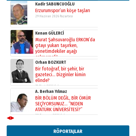
Kadir SABUNCUOĞLU
Erzurumspor’un köşe taşları
29 Haziran 2026 Pazartesi
Kenan GÜLERCİ
Murat Şahsuvaroğlu ERKON’da
çıtayı yukarı taşırken,
yönetimdekiler aşağı
çekmemeli!
Orhan BOZKURT
17 Şubat 2026 Salı
Bir fotoğraf, bir şehir, bir
gazeteci… Dizginler kimin
elinde?
31 Mart 2026 Salı
A. Berhan Yılmaz
BİR BÖLÜM DEĞİL, BİR ÖMÜR
SEÇİYORSUNUZ… “NEDEN
ATATÜRK ÜNİVERSİTESİ?”
28 Temmuz 2026 Salı
◀
▶
Ahmet Gökhan YAZICI
Ahmed Yesevi’den bir Alperen…
RÖPORTAJLAR
”Reisimiz” idi… Hakka yürüdü.!