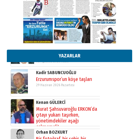
Cem Bakırcı
Ardında bıraktığı hatıralarıyla
gönül adamı Faruk Terzioğlu!
13 Mayıs 2026 Çarşamba
Esat BİNDESEN
Başkan Sekmen’den Erzurum’a
bir vizyon proje daha!
02 Ağustos 2026 Pazar
YAZARLAR
Kadir SABUNCUOĞLU
Erzurumspor’un köşe taşları
29 Haziran 2026 Pazartesi
Kenan GÜLERCİ
Murat Şahsuvaroğlu ERKON’da
çıtayı yukarı taşırken,
yönetimdekiler aşağı
çekmemeli!
Orhan BOZKURT
17 Şubat 2026 Salı
Bir fotoğraf, bir şehir, bir
gazeteci… Dizginler kimin