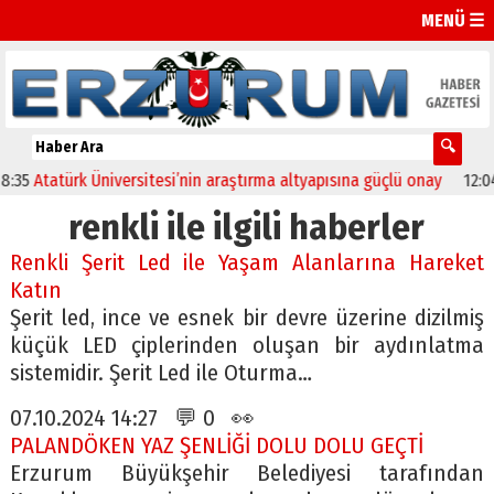
MENÜ ☰
Atatürk Üniversitesi’nin araştırma altyapısına güçlü onay
12:04
Olt
renkli ile ilgili haberler
Renkli Şerit Led ile Yaşam Alanlarına Hareket
Katın
Şerit led, ince ve esnek bir devre üzerine dizilmiş
küçük LED çiplerinden oluşan bir aydınlatma
sistemidir. Şerit Led ile Oturma…
07.10.2024 14:27 💬 0 👀
PALANDÖKEN YAZ ŞENLİĞİ DOLU DOLU GEÇTİ
Erzurum Büyükşehir Belediyesi tarafından