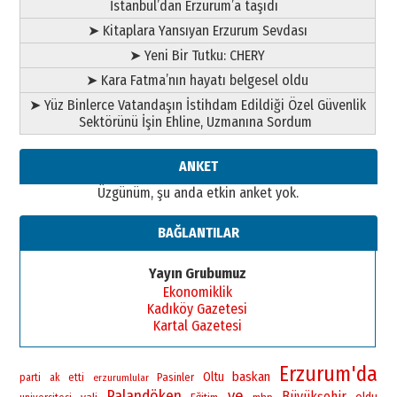
İstanbul’dan Erzurum’a taşıdı
➤ Kitaplara Yansıyan Erzurum Sevdası
➤ Yeni Bir Tutku: CHERY
➤ Kara Fatma’nın hayatı belgesel oldu
➤ Yüz Binlerce Vatandaşın İstihdam Edildiği Özel Güvenlik
Sektörünü İşin Ehline, Uzmanına Sordum
ANKET
Üzgünüm, şu anda etkin anket yok.
BAĞLANTILAR
Yayın Grubumuz
Ekonomiklik
Kadıköy Gazetesi
Kartal Gazetesi
Erzurum'da
baskan
Oltu
Pasinler
parti
ak
etti
erzurumlular
Palandöken
ve
Büyükşehir