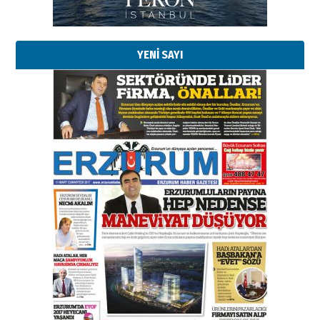
Erzurumspor’un köşe taşları
29 Haziran 2026 Pazartesi
YENİ SAYI
Kenan GÜLERCİ
Murat Şahsuvaroğlu ERKON’da
çıtayı yukarı taşırken,
yönetimdekiler aşağı
çekmemeli!
Orhan BOZKURT
17 Şubat 2026 Salı
Bir fotoğraf, bir şehir, bir
gazeteci… Dizginler kimin
elinde?
31 Mart 2026 Salı
A. Berhan Yılmaz
BİR BÖLÜM DEĞİL, BİR ÖMÜR
SEÇİYORSUNUZ… “NEDEN
ATATÜRK ÜNİVERSİTESİ?”
28 Temmuz 2026 Salı
Ahmet Gökhan YAZICI
Ahmed Yesevi’den bir Alperen…
”Reisimiz” idi… Hakka yürüdü.!
26 Mart 2026 Perşembe