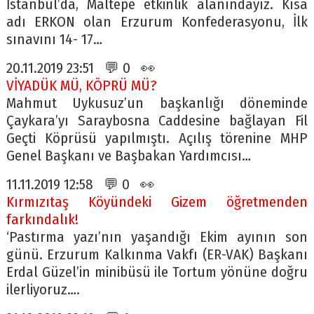
İstanbul’da, Maltepe etkinlik alanındayız. Kısa
adı ERKON olan Erzurum Konfederasyonu, İlk
sınavını 14- 17…
20.11.2019 23:51 💬 0 👀
VİYADÜK MÜ, KÖPRÜ MÜ?
Mahmut Uykusuz’un başkanlığı döneminde
Çaykara’yı Saraybosna Caddesine bağlayan Fil
Geçti Köprüsü yapılmıştı. Açılış törenine MHP
Genel Başkanı ve Başbakan Yardımcısı…
11.11.2019 12:58 💬 0 👀
Kırmızıtaş Köyündeki Gizem öğretmenden
farkındalık!
‘Pastırma yazı’nın yaşandığı Ekim ayının son
günü. Erzurum Kalkınma Vakfı (ER-VAK) Başkanı
Erdal Güzel’in minibüsü ile Tortum yönüne doğru
ilerliyoruz….