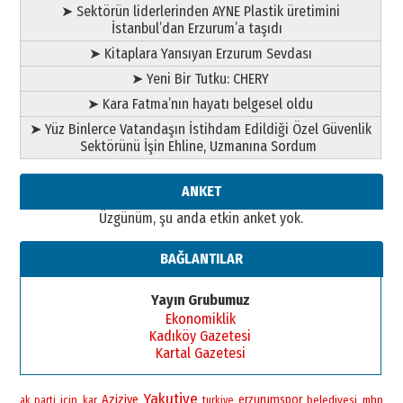
➤ Sektörün liderlerinden AYNE Plastik üretimini
İstanbul’dan Erzurum’a taşıdı
➤ Kitaplara Yansıyan Erzurum Sevdası
➤ Yeni Bir Tutku: CHERY
➤ Kara Fatma’nın hayatı belgesel oldu
➤ Yüz Binlerce Vatandaşın İstihdam Edildiği Özel Güvenlik
Sektörünü İşin Ehline, Uzmanına Sordum
ANKET
Üzgünüm, şu anda etkin anket yok.
BAĞLANTILAR
Yayın Grubumuz
Ekonomiklik
Kadıköy Gazetesi
Kartal Gazetesi
Yakutiye
Aziziye
erzurumspor
icin
belediyesi
mhp
ak parti
kar
turkiye