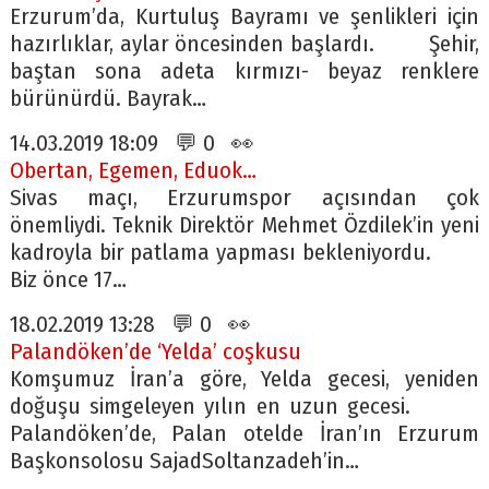
Erzurum’da, Kurtuluş Bayramı ve şenlikleri için
hazırlıklar, aylar öncesinden başlardı. Şehir,
baştan sona adeta kırmızı- beyaz renklere
bürünürdü. Bayrak…
14.03.2019 18:09 💬 0 👀
Obertan, Egemen, Eduok…
Sivas maçı, Erzurumspor açısından çok
önemliydi. Teknik Direktör Mehmet Özdilek’in yeni
kadroyla bir patlama yapması bekleniyordu.
Biz önce 17…
18.02.2019 13:28 💬 0 👀
Palandöken’de ‘Yelda’ coşkusu
Komşumuz İran’a göre, Yelda gecesi, yeniden
doğuşu simgeleyen yılın en uzun gecesi.
Palandöken’de, Palan otelde İran’ın Erzurum
Başkonsolosu SajadSoltanzadeh’in…