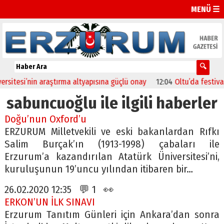
MENÜ ☰
esi’nin araştırma altyapısına güçlü onay
12:04
Oltu’da festival coş
sabuncuoğlu ile ilgili haberler
Doğu’nun Oxford’u
ERZURUM Milletvekili ve eski bakanlardan Rıfkı
Salim Burçak’ın (1913-1998) çabaları ile
Erzurum’a kazandırılan Atatürk Üniversitesi’ni,
kuruluşunun 19’uncu yılından itibaren bir…
26.02.2020 12:35 💬 1 👀
ERKON’UN İLK SINAVI
Erzurum Tanıtım Günleri için Ankara’dan sonra