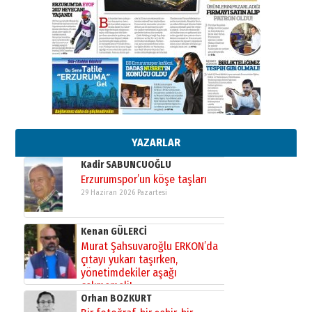
26 Mart 2026 Perşembe
Cem Bakırcı
Ardında bıraktığı hatıralarıyla
gönül adamı Faruk Terzioğlu!
13 Mayıs 2026 Çarşamba
Esat BİNDESEN
Başkan Sekmen’den Erzurum’a
bir vizyon proje daha!
02 Ağustos 2026 Pazar
YAZARLAR
Kadir SABUNCUOĞLU
Erzurumspor’un köşe taşları
29 Haziran 2026 Pazartesi
Kenan GÜLERCİ
Murat Şahsuvaroğlu ERKON’da
çıtayı yukarı taşırken,
yönetimdekiler aşağı
çekmemeli!
Orhan BOZKURT
17 Şubat 2026 Salı