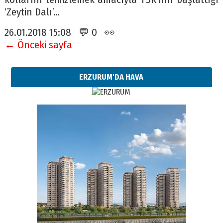
‘Zeytin Dalı’…
26.01.2018 15:08 💬 0 👀
← Önceki sayfa
ERZURUM'DA HAVA
Esat BİNDESEN
Başkan Sekmen’den Erzurum’a
bir vizyon proje daha!
02 Ağustos 2026 Pazar