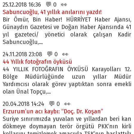
25.12.2018 16:36 💬 0 👀
Sabuncuoğlu, 41 yıllık anılarını yazdı!
Bir Ömür, Bin Haber! HÜRRİYET Haber Ajansı,
Günaydın Gazetesi ve Doğan Haber Ajansında 41
yıl gazeteci/ yönetici olarak çalışan Kadir
Sabuncuoğlu,…
24.11.2018 23:08 💬 0 👀
44 Yıllık fotoğrafın öyküsü
44 YILLIK FOTOĞRAFIN ÖYKÜSÜ Karayolları 12.
Bölge Müdürlüğünde uzun yıllar Müdür
Yardımcısı olarak görev yaptıktan sonra emekli
olan Ünal Topçu,…
20.04.2018 14:24 💬 0 👀
Erzurum’un acı kaybı: “Doç. Dr. Koşan”
Suriye sınırımızda yuvalan ve yıllardan beri kan
dökmeye doymayan terör örgütü PKK’nın kirli
kollarını temizlemek amacıyla TSK’nın başlattığı