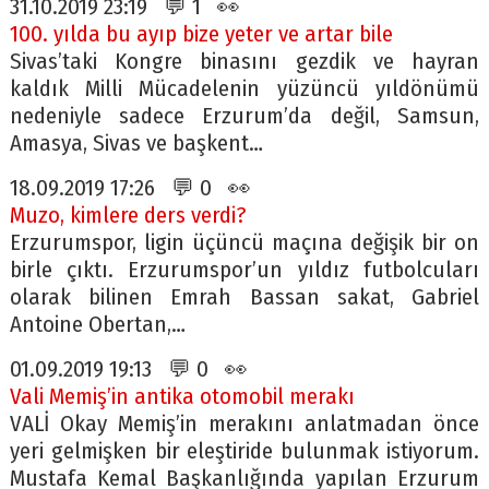
31.10.2019 23:19 💬 1 👀
100. yılda bu ayıp bize yeter ve artar bile
Sivas’taki Kongre binasını gezdik ve hayran
kaldık Milli Mücadelenin yüzüncü yıldönümü
nedeniyle sadece Erzurum’da değil, Samsun,
Amasya, Sivas ve başkent…
18.09.2019 17:26 💬 0 👀
Muzo, kimlere ders verdi?
Erzurumspor, ligin üçüncü maçına değişik bir on
birle çıktı. Erzurumspor’un yıldız futbolcuları
olarak bilinen Emrah Bassan sakat, Gabriel
Antoine Obertan,…
01.09.2019 19:13 💬 0 👀
Vali Memiş’in antika otomobil merakı
VALİ Okay Memiş’in merakını anlatmadan önce
yeri gelmişken bir eleştiride bulunmak istiyorum.
Mustafa Kemal Başkanlığında yapılan Erzurum