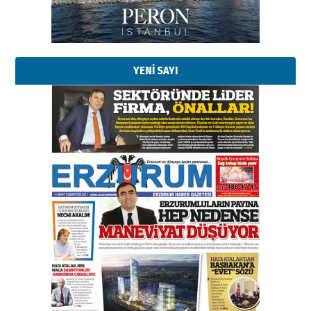
Kadir SABUNCUOĞLU
Erzurumspor’un köşe taşları
29 Haziran 2026 Pazartesi
YENİ SAYI
Kenan GÜLERCİ
Murat Şahsuvaroğlu ERKON’da
çıtayı yukarı taşırken,
yönetimdekiler aşağı
çekmemeli!
Orhan BOZKURT
17 Şubat 2026 Salı
Bir fotoğraf, bir şehir, bir
gazeteci… Dizginler kimin
elinde?
31 Mart 2026 Salı
A. Berhan Yılmaz
BİR BÖLÜM DEĞİL, BİR ÖMÜR
SEÇİYORSUNUZ… “NEDEN
ATATÜRK ÜNİVERSİTESİ?”
28 Temmuz 2026 Salı
Ahmet Gökhan YAZICI
Ahmed Yesevi’den bir Alperen…
”Reisimiz” idi… Hakka yürüdü.!