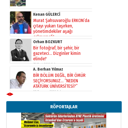
Kenan GÜLERCİ
Murat Şahsuvaroğlu ERKON’da
çıtayı yukarı taşırken,
yönetimdekiler aşağı
çekmemeli!
Orhan BOZKURT
17 Şubat 2026 Salı
Bir fotoğraf, bir şehir, bir
gazeteci… Dizginler kimin
elinde?
31 Mart 2026 Salı
A. Berhan Yılmaz
BİR BÖLÜM DEĞİL, BİR ÖMÜR
SEÇİYORSUNUZ… “NEDEN
ATATÜRK ÜNİVERSİTESİ?”
28 Temmuz 2026 Salı
◀
▶
Ahmet Gökhan YAZICI
Ahmed Yesevi’den bir Alperen…
RÖPORTAJLAR
”Reisimiz” idi… Hakka yürüdü.!
26 Mart 2026 Perşembe
Cem Bakırcı