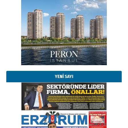
Esat BİNDESEN
Başkan Sekmen’den Erzurum’a
bir vizyon proje daha!
02 Ağustos 2026 Pazar
Kadir SABUNCUOĞLU
Erzurumspor’un köşe taşları
29 Haziran 2026 Pazartesi
YENİ SAYI
Kenan GÜLERCİ
Murat Şahsuvaroğlu ERKON’da
çıtayı yukarı taşırken,
yönetimdekiler aşağı
çekmemeli!
Orhan BOZKURT
17 Şubat 2026 Salı
Bir fotoğraf, bir şehir, bir
gazeteci… Dizginler kimin
elinde?