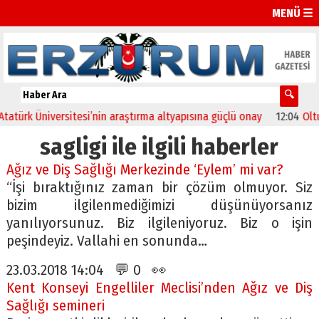
MENÜ ☰
rk Üniversitesi’nin araştırma altyapısına güçlü onay
12:04
Oltu’da 
sagligi ile ilgili haberler
Ağız ve Diş Sağlığı Merkezinde ‘Eylem’ mi var?
“İşi bıraktığınız zaman bir çözüm olmuyor. Siz
bizim ilgilenmediğimizi düşünüyorsanız
yanılıyorsunuz. Biz ilgileniyoruz. Biz o işin
peşindeyiz. Vallahi en sonunda…
23.03.2018 14:04 💬 0 👀
Kent Konseyi Engelliler Meclisi’nden Ağız ve Diş
Sağlığı semineri