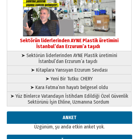
Ardında bıraktığı hatıralarıyla
gönül adamı Faruk Terzioğlu!
13 Mayıs 2026 Çarşamba
Esat BİNDESEN
Başkan Sekmen’den Erzurum’a
bir vizyon proje daha!
Sektörün liderlerinden AYNE Plastik üretimini
02 Ağustos 2026 Pazar
İstanbul’dan Erzurum’a taşıdı
➤ Sektörün liderlerinden AYNE Plastik üretimini
İstanbul’dan Erzurum’a taşıdı
➤ Kitaplara Yansıyan Erzurum Sevdası
➤ Yeni Bir Tutku: CHERY
➤ Kara Fatma’nın hayatı belgesel oldu
➤ Yüz Binlerce Vatandaşın İstihdam Edildiği Özel Güvenlik
Sektörünü İşin Ehline, Uzmanına Sordum
ANKET
Üzgünüm, şu anda etkin anket yok.