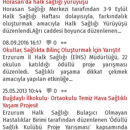
Horasan’da halk sağlığı yürüyüşü
Horasan Sağlığı Merkezi tarafından 3-9 Eylül
Halk Sağlığı Haftası dolayısıyla, farkındalık
oluşturmak amacıyla Halk Sağlığı Yürüyüşü
düzenlendi.Ağrı caddesi boyunca düzenlenen…
08.09.2016 16:17 💬 0 👀
Okullar, Sağlıkta Bilinç Oluşturmak İçin Yarıştı!
Erzurum İl Halk Sağlığı (EİHS) Müdürlüğü, 22
okulun katıldığı ödüllü proje yarışması
düzenledi. Sağlıklı yaşama dikkat çekmek
amacıyla yapılan etkinliğe…
25.05.2013 10:44 💬 0 👀
Buğdaylı İlkokulu- Ortaokulu Temiz Hava Sağlıklı
Yaşam Projesi!
Erzurum Halk Sağlığı Bulaşıcı Olmayan
Hastalıklar Birimi tarafından düzenlenen ‘Ödüllü
Sağlık Kulübü Proje Yarışması’ kapsamında