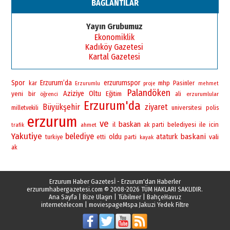
BAĞLANTILAR
Yayın Grubumuz
Ekonomiklik
Kadıköy Gazetesi
Kartal Gazetesi
Spor
Erzurum’da
erzurumspor
mhp
Pasinler
kar
Erzurumlu
proje
mehmet
Palandöken
yeni
bir
Aziziye
Oltu
Eğitim
öğrenci
ali
erzurumlular
Erzurum'da
Büyükşehir
ziyaret
universitesi
polis
milletvekili
erzurum
ve
baskan
il
belediyesi
ile
icin
ahmet
ak parti
trafik
Yakutiye
belediye
baskani
oldu
ataturk
vali
turkiye
etti
parti
kayak
ak
Erzurum Haber Gazetesİ - Erzurum'dan Haberler
erzurumhabergazetesi.com
© 2008-2026 TÜM HAKLARI SAKLIDIR.
Ana Sayfa
|
Bize Ulaşın
|
Tübilmer
|
BahçeHavuz
internetelecom
|
moviespage
Mspa Jakuzi Yedek Filtre