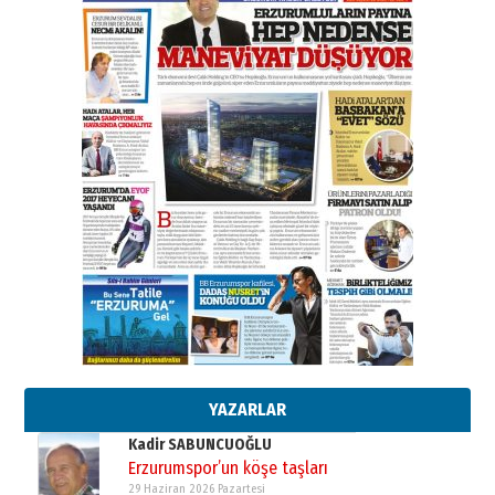
31 Mart 2026 Salı
A. Berhan Yılmaz
BİR BÖLÜM DEĞİL, BİR ÖMÜR
SEÇİYORSUNUZ… “NEDEN
ATATÜRK ÜNİVERSİTESİ?”
28 Temmuz 2026 Salı
Ahmet Gökhan YAZICI
Ahmed Yesevi’den bir Alperen…
”Reisimiz” idi… Hakka yürüdü.!
26 Mart 2026 Perşembe
Cem Bakırcı
Ardında bıraktığı hatıralarıyla
gönül adamı Faruk Terzioğlu!
13 Mayıs 2026 Çarşamba
Esat BİNDESEN
Başkan Sekmen’den Erzurum’a
bir vizyon proje daha!
02 Ağustos 2026 Pazar
YAZARLAR
Kadir SABUNCUOĞLU
Erzurumspor’un köşe taşları
29 Haziran 2026 Pazartesi