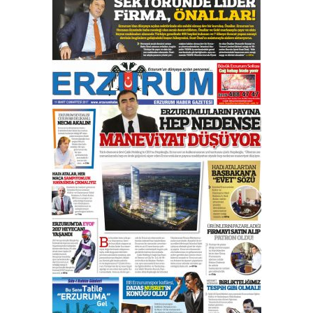
29 Haziran 2026 Pazartesi
Kenan GÜLERCİ
Murat Şahsuvaroğlu ERKON’da
çıtayı yukarı taşırken,
yönetimdekiler aşağı
çekmemeli!
Orhan BOZKURT
17 Şubat 2026 Salı
Bir fotoğraf, bir şehir, bir
gazeteci… Dizginler kimin
elinde?
31 Mart 2026 Salı
A. Berhan Yılmaz
BİR BÖLÜM DEĞİL, BİR ÖMÜR
SEÇİYORSUNUZ… “NEDEN
ATATÜRK ÜNİVERSİTESİ?”
28 Temmuz 2026 Salı
Ahmet Gökhan YAZICI
Ahmed Yesevi’den bir Alperen…
”Reisimiz” idi… Hakka yürüdü.!
26 Mart 2026 Perşembe
Cem Bakırcı