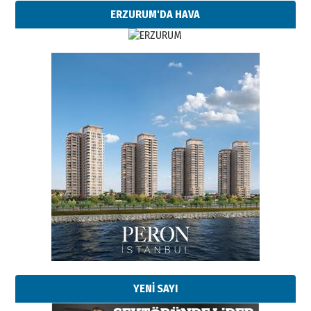
ERZURUM'DA HAVA
Esat BİNDESEN
Başkan Sekmen’den Erzurum’a
bir vizyon proje daha!
02 Ağustos 2026 Pazar
YENİ SAYI
Kadir SABUNCUOĞLU
Erzurumspor’un köşe taşları