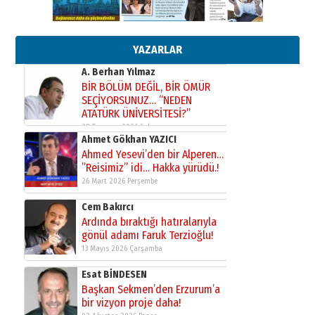
Ardında bıraktığı hatıralarıyla
gönül adamı Faruk Terzioğlu!
13 Mayıs 2026 Çarşamba
YAZARLAR
Esat BİNDESEN
Başkan Sekmen’den Erzurum’a
bir vizyon proje daha!
02 Ağustos 2026 Pazar
Kadir SABUNCUOĞLU
Erzurumspor’un köşe taşları
29 Haziran 2026 Pazartesi
Kenan GÜLERCİ
Murat Şahsuvaroğlu ERKON’da
çıtayı yukarı taşırken,
yönetimdekiler aşağı
çekmemeli!
Orhan BOZKURT
17 Şubat 2026 Salı
Bir fotoğraf, bir şehir, bir
gazeteci… Dizginler kimin
elinde?