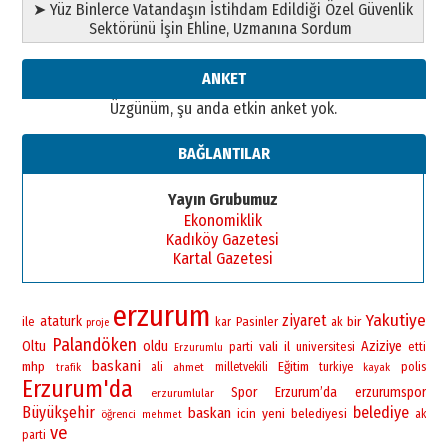
➤ Yüz Binlerce Vatandaşın İstihdam Edildiği Özel Güvenlik
Sektörünü İşin Ehline, Uzmanına Sordum
ANKET
Üzgünüm, şu anda etkin anket yok.
BAĞLANTILAR
Yayın Grubumuz
Ekonomiklik
Kadıköy Gazetesi
Kartal Gazetesi
erzurum
Yakutiye
ziyaret
ataturk
bir
ile
Pasinler
kar
ak
proje
Palandöken
Oltu
oldu
vali
Aziziye
il
universitesi
parti
etti
Erzurumlu
baskani
mhp
Eğitim
polis
ali
ahmet
milletvekili
turkiye
trafik
kayak
Erzurum'da
Spor
Erzurum’da
erzurumspor
erzurumlular
Büyükşehir
belediye
baskan
yeni
icin
belediyesi
öğrenci
ak
mehmet
ve
parti