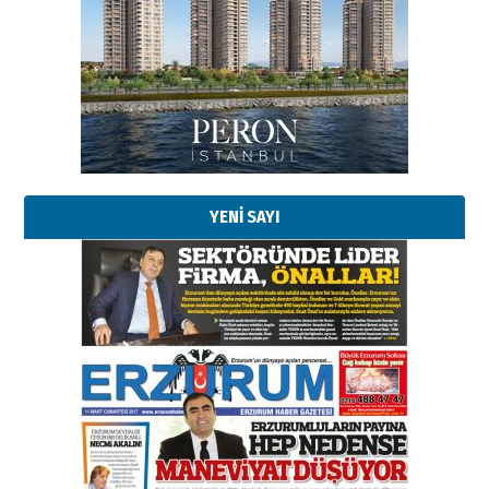
Esat BİNDESEN
Başkan Sekmen’den Erzurum’a
bir vizyon proje daha!
02 Ağustos 2026 Pazar
Kadir SABUNCUOĞLU
Erzurumspor’un köşe taşları
29 Haziran 2026 Pazartesi
YENİ SAYI
Kenan GÜLERCİ
Murat Şahsuvaroğlu ERKON’da
çıtayı yukarı taşırken,
yönetimdekiler aşağı
çekmemeli!
Orhan BOZKURT
17 Şubat 2026 Salı
Bir fotoğraf, bir şehir, bir
gazeteci… Dizginler kimin
elinde?
31 Mart 2026 Salı
A. Berhan Yılmaz
BİR BÖLÜM DEĞİL, BİR ÖMÜR
SEÇİYORSUNUZ… “NEDEN