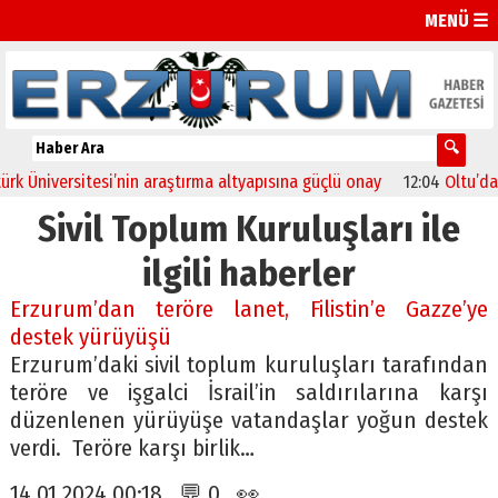
MENÜ ☰
 Üniversitesi’nin araştırma altyapısına güçlü onay
12:04
Oltu’da fes
Sivil Toplum Kuruluşları ile
ilgili haberler
Erzurum’dan teröre lanet, Filistin’e Gazze’ye
destek yürüyüşü
Erzurum’daki sivil toplum kuruluşları tarafından
teröre ve işgalci İsrail’in saldırılarına karşı
düzenlenen yürüyüşe vatandaşlar yoğun destek
verdi. Teröre karşı birlik…
14.01.2024 00:18 💬 0 👀