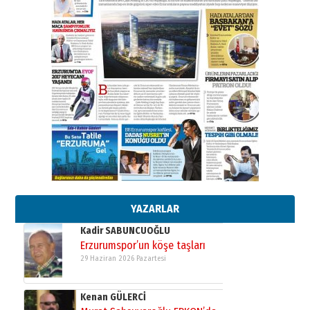
ATATÜRK ÜNİVERSİTESİ?”
28 Temmuz 2026 Salı
Ahmet Gökhan YAZICI
Ahmed Yesevi’den bir Alperen…
”Reisimiz” idi… Hakka yürüdü.!
26 Mart 2026 Perşembe
Cem Bakırcı
Ardında bıraktığı hatıralarıyla
gönül adamı Faruk Terzioğlu!
13 Mayıs 2026 Çarşamba
Esat BİNDESEN
Başkan Sekmen’den Erzurum’a
bir vizyon proje daha!
02 Ağustos 2026 Pazar
YAZARLAR
Kadir SABUNCUOĞLU
Erzurumspor’un köşe taşları
29 Haziran 2026 Pazartesi
Kenan GÜLERCİ