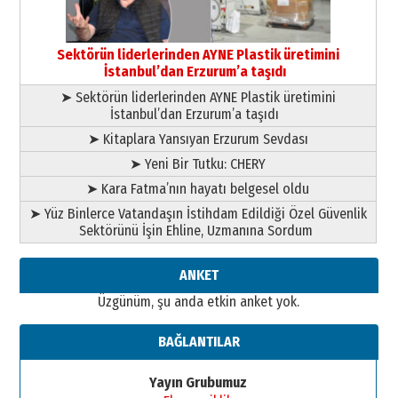
Esat BİNDESEN
Başkan Sekmen’den Erzurum’a
bir vizyon proje daha!
Sektörün liderlerinden AYNE Plastik üretimini
02 Ağustos 2026 Pazar
İstanbul’dan Erzurum’a taşıdı
➤ Sektörün liderlerinden AYNE Plastik üretimini
İstanbul’dan Erzurum’a taşıdı
➤ Kitaplara Yansıyan Erzurum Sevdası
➤ Yeni Bir Tutku: CHERY
➤ Kara Fatma’nın hayatı belgesel oldu
➤ Yüz Binlerce Vatandaşın İstihdam Edildiği Özel Güvenlik
Sektörünü İşin Ehline, Uzmanına Sordum
ANKET
Üzgünüm, şu anda etkin anket yok.
BAĞLANTILAR
Yayın Grubumuz