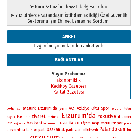
Ahmet Gökhan YAZICI
➤ Kara Fatma’nın hayatı belgesel oldu
Ahmed Yesevi’den bir Alperen…
➤ Yüz Binlerce Vatandaşın İstihdam Edildiği Özel Güvenlik
”Reisimiz” idi… Hakka yürüdü.!
Sektörünü İşin Ehline, Uzmanına Sordum
26 Mart 2026 Perşembe
Cem Bakırcı
ANKET
Ardında bıraktığı hatıralarıyla
Üzgünüm, şu anda etkin anket yok.
gönül adamı Faruk Terzioğlu!
13 Mayıs 2026 Çarşamba
BAĞLANTILAR
Esat BİNDESEN
Başkan Sekmen’den Erzurum’a
Yayın Grubumuz
bir vizyon proje daha!
Ekonomiklik
02 Ağustos 2026 Pazar
Kadıköy Gazetesi
Kartal Gazetesi
ve
ataturk
Erzurum’da
yeni
Aziziye
Oltu
Spor
polis
ali
erzurumlular
Erzurum'da
Yakutiye
ziyaret
Pasinler
il
ahmet
kayak
mehmet
baskani
erzurumspor
icin
ile
Eğitim
mhp
öğrenci
kar
Erzurumlu
trafik
proje
Palandöken
baskan
vali
bir
universitesi
turkiye
parti
ak parti
milletvekili
erzurum