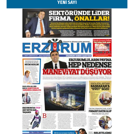
YENİ SAYI
Esat BİNDESEN
Başkan Sekmen’den Erzurum’a
bir vizyon proje daha!
02 Ağustos 2026 Pazar
Kadir SABUNCUOĞLU
Erzurumspor’un köşe taşları
29 Haziran 2026 Pazartesi
Kenan GÜLERCİ
Murat Şahsuvaroğlu ERKON’da
çıtayı yukarı taşırken,