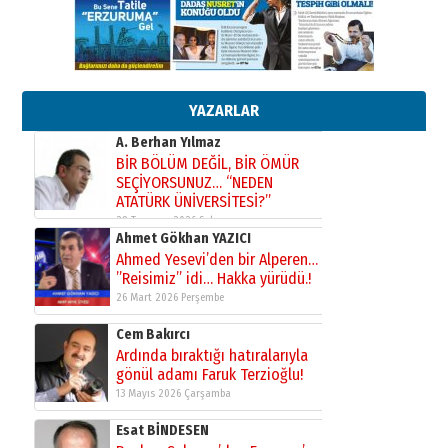
yönetimdekiler aşağı
çekmemeli!
Orhan BOZKURT
17 Şubat 2026 Salı
Bir fotoğraf, bir şehir, bir
gazeteci… Dizginler kimin
elinde?
YAZARLAR
31 Mart 2026 Salı
A. Berhan Yılmaz
BİR BÖLÜM DEĞİL, BİR ÖMÜR
SEÇİYORSUNUZ… “NEDEN
ATATÜRK ÜNİVERSİTESİ?”
28 Temmuz 2026 Salı
Ahmet Gökhan YAZICI
Ahmed Yesevi’den bir Alperen…
”Reisimiz” idi… Hakka yürüdü.!
26 Mart 2026 Perşembe
Cem Bakırcı
Ardında bıraktığı hatıralarıyla
gönül adamı Faruk Terzioğlu!
13 Mayıs 2026 Çarşamba
Esat BİNDESEN