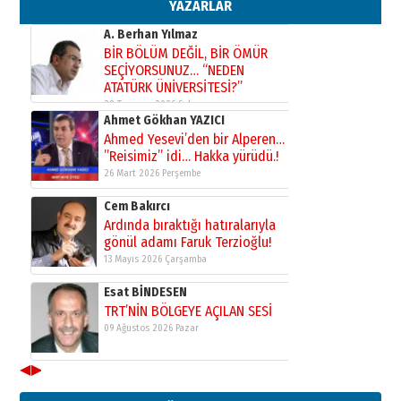
elinde?
YAZARLAR
31 Mart 2026 Salı
A. Berhan Yılmaz
BİR BÖLÜM DEĞİL, BİR ÖMÜR
SEÇİYORSUNUZ… “NEDEN
ATATÜRK ÜNİVERSİTESİ?”
28 Temmuz 2026 Salı
Ahmet Gökhan YAZICI
Ahmed Yesevi’den bir Alperen…
”Reisimiz” idi… Hakka yürüdü.!
26 Mart 2026 Perşembe
Cem Bakırcı
Ardında bıraktığı hatıralarıyla
gönül adamı Faruk Terzioğlu!
13 Mayıs 2026 Çarşamba
Esat BİNDESEN
TRT’NİN BÖLGEYE AÇILAN SESİ
09 Ağustos 2026 Pazar
◀
▶
Kadir SABUNCUOĞLU
Erzurumspor’un köşe taşları