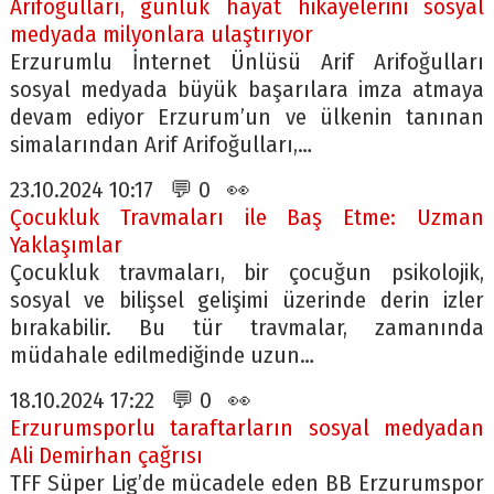
Arifoğulları, günlük hayat hikâyelerini sosyal
medyada milyonlara ulaştırıyor
Erzurumlu İnternet Ünlüsü Arif Arifoğulları
sosyal medyada büyük başarılara imza atmaya
devam ediyor Erzurum’un ve ülkenin tanınan
simalarından Arif Arifoğulları,…
23.10.2024 10:17 💬 0 👀
Çocukluk Travmaları ile Baş Etme: Uzman
Yaklaşımlar
Çocukluk travmaları, bir çocuğun psikolojik,
sosyal ve bilişsel gelişimi üzerinde derin izler
bırakabilir. Bu tür travmalar, zamanında
müdahale edilmediğinde uzun…
18.10.2024 17:22 💬 0 👀
Erzurumsporlu taraftarların sosyal medyadan
Ali Demirhan çağrısı
TFF Süper Lig’de mücadele eden BB Erzurumspor