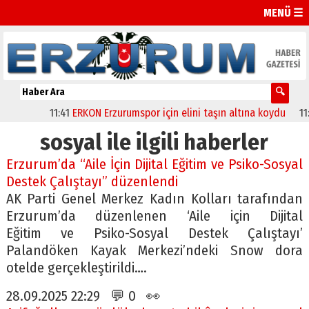
MENÜ ☰
11:41
ERKON Erzurumspor için elini taşın altına koydu
11:20
Er
sosyal ile ilgili haberler
Erzurum’da “Aile İçin Dijital Eğitim ve Psiko-Sosyal
Destek Çalıştayı” düzenlendi
AK Parti Genel Merkez Kadın Kolları tarafından
Erzurum’da düzenlenen ‘Aile için Dijital
Eğitim ve Psiko-Sosyal Destek Çalıştayı’
Palandöken Kayak Merkezi’ndeki Snow dora
otelde gerçekleştirildi….
28.09.2025 22:29 💬 0 👀