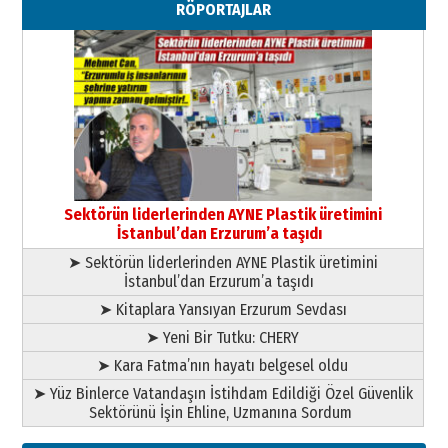
RÖPORTAJLAR
29 Haziran 2026 Pazartesi
Kenan GÜLERCİ
Murat Şahsuvaroğlu ERKON’da
çıtayı yukarı taşırken,
yönetimdekiler aşağı
çekmemeli!
Orhan BOZKURT
17 Şubat 2026 Salı
Bir fotoğraf, bir şehir, bir
gazeteci… Dizginler kimin
Sektörün liderlerinden AYNE Plastik üretimini
elinde?
İstanbul’dan Erzurum’a taşıdı
31 Mart 2026 Salı
➤ Sektörün liderlerinden AYNE Plastik üretimini
A. Berhan Yılmaz
İstanbul’dan Erzurum’a taşıdı
BİR BÖLÜM DEĞİL, BİR ÖMÜR
SEÇİYORSUNUZ… “NEDEN
➤ Kitaplara Yansıyan Erzurum Sevdası
ATATÜRK ÜNİVERSİTESİ?”
➤ Yeni Bir Tutku: CHERY
28 Temmuz 2026 Salı
Ahmet Gökhan YAZICI
➤ Kara Fatma’nın hayatı belgesel oldu
Ahmed Yesevi’den bir Alperen…
➤ Yüz Binlerce Vatandaşın İstihdam Edildiği Özel Güvenlik
”Reisimiz” idi… Hakka yürüdü.!
Sektörünü İşin Ehline, Uzmanına Sordum
26 Mart 2026 Perşembe