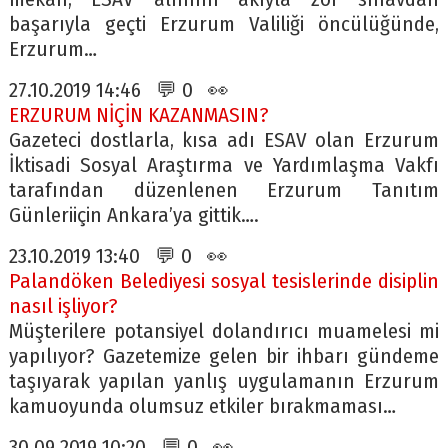
başarıyla geçti Erzurum Valiliği öncülüğünde,
Erzurum…
27.10.2019 14:46 💬 0 👀
ERZURUM NİÇİN KAZANMASIN?
Gazeteci dostlarla, kısa adı ESAV olan Erzurum
İktisadi Sosyal Araştırma ve Yardımlaşma Vakfı
tarafından düzenlenen Erzurum Tanıtım
Günleriiçin Ankara’ya gittik….
23.10.2019 13:40 💬 0 👀
Palandöken Belediyesi sosyal tesislerinde disiplin
nasıl işliyor?
Müşterilere potansiyel dolandırıcı muamelesi mi
yapılıyor? Gazetemize gelen bir ihbarı gündeme
taşıyarak yapılan yanlış uygulamanın Erzurum
kamuoyunda olumsuz etkiler bırakmaması…
30.09.2019 10:20 💬 0 👀