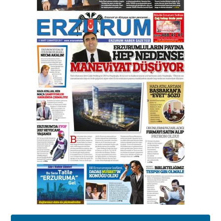
Esat BİNDESEN
TRT’NİN BÖLGEYE AÇILAN SESİ
09 Ağustos 2026 Pazar
Kadir SABUNCUOĞLU
Erzurumspor’un köşe taşları
29 Haziran 2026 Pazartesi
Kenan GÜLERCİ
Murat Şahsuvaroğlu ERKON’da
çıtayı yukarı taşırken,
yönetimdekiler aşağı
çekmemeli!
Orhan BOZKURT
17 Şubat 2026 Salı
Bir fotoğraf, bir şehir, bir
gazeteci… Dizginler kimin