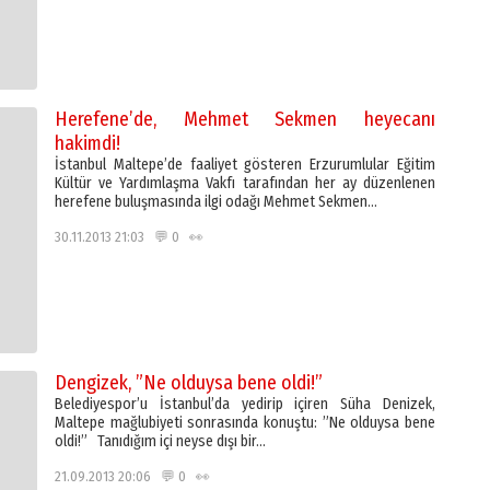
Herefene’de, Mehmet Sekmen heyecanı
hakimdi!
İstanbul Maltepe’de faaliyet gösteren Erzurumlular Eğitim
Kültür ve Yardımlaşma Vakfı tarafından her ay düzenlenen
herefene buluşmasında ilgi odağı Mehmet Sekmen…
30.11.2013 21:03 💬 0 👀
Dengizek, ”Ne olduysa bene oldi!”
Belediyespor’u İstanbul’da yedirip içiren Süha Denizek,
Maltepe mağlubiyeti sonrasında konuştu: ”Ne olduysa bene
oldi!” Tanıdığım içi neyse dışı bir…
21.09.2013 20:06 💬 0 👀