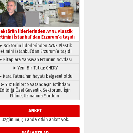
gönül adamı Faruk Terzioğlu!
13 Mayıs 2026 Çarşamba
Esat BİNDESEN
Başkan Sekmen’den Erzurum’a
bir vizyon proje daha!
ektörün liderlerinden AYNE Plastik
02 Ağustos 2026 Pazar
etimini İstanbul’dan Erzurum’a taşıdı
➤ Sektörün liderlerinden AYNE Plastik
retimini İstanbul’dan Erzurum’a taşıdı
➤ Kitaplara Yansıyan Erzurum Sevdası
➤ Yeni Bir Tutku: CHERY
 Kara Fatma’nın hayatı belgesel oldu
➤ Yüz Binlerce Vatandaşın İstihdam
Edildiği Özel Güvenlik Sektörünü İşin
Ehline, Uzmanına Sordum
ANKET
Üzgünüm, şu anda etkin anket yok.
BAĞLANTILAR