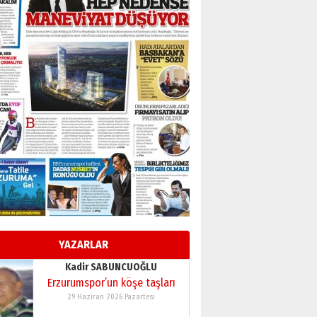
BİR BÖLÜM DEĞİL, BİR ÖMÜR
SEÇİYORSUNUZ… “NEDEN
ATATÜRK ÜNİVERSİTESİ?”
28 Temmuz 2026 Salı
Ahmet Gökhan YAZICI
Ahmed Yesevi’den bir
Alperen… ”Reisimiz” idi…
Hakka yürüdü.!
26 Mart 2026 Perşembe
Cem Bakırcı
Ardında bıraktığı hatıralarıyla
gönül adamı Faruk Terzioğlu!
13 Mayıs 2026 Çarşamba
Esat BİNDESEN
Başkan Sekmen’den Erzurum’a
bir vizyon proje daha!
YAZARLAR
02 Ağustos 2026 Pazar
Kadir SABUNCUOĞLU
Erzurumspor’un köşe taşları
29 Haziran 2026 Pazartesi