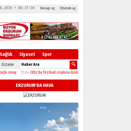
8.2026 • 08:37:57
Hesap aç
Oturum aç
Sağlık
Siyaset
Spor
 Eczane
12:04
Oltu’da festival coşkusu konserle zirveye ulaştı
11:46
Başkan Sekmen’d
ERZURUM'DA HAVA