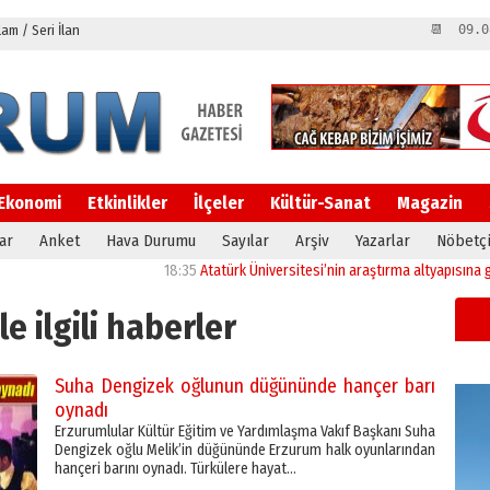
m / Seri İlan
📆 09.0
Ekonomi
Etkinlikler
İlçeler
Kültür-Sanat
Magazin
ar
Anket
Hava Durumu
Sayılar
Arşiv
Yazarlar
Nöbetçi
18:35
Atatürk Üniversitesi’nin araştırma altyapısına güçlü onay
le ilgili haberler
Suha Dengizek oğlunun düğününde hançer barı
oynadı
Erzurumlular Kültür Eğitim ve Yardımlaşma Vakıf Başkanı Suha
Dengizek oğlu Melik’in düğününde Erzurum halk oyunlarından
hançeri barını oynadı. Türkülere hayat…