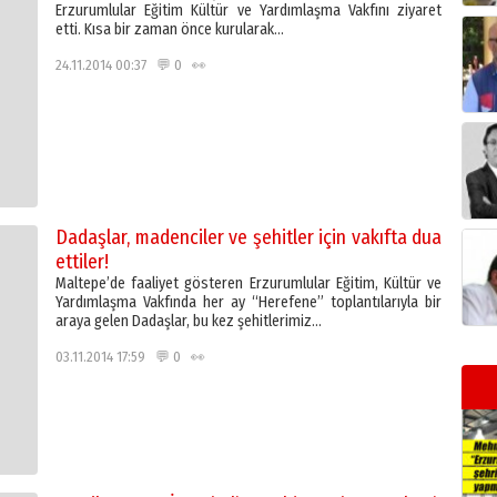
Erzurumlular Eğitim Kültür ve Yardımlaşma Vakfını ziyaret
etti. Kısa bir zaman önce kurularak…
24.11.2014 00:37 💬 0 👀
Dadaşlar, madenciler ve şehitler için vakıfta dua
ettiler!
Maltepe’de faaliyet gösteren Erzurumlular Eğitim, Kültür ve
Yardımlaşma Vakfında her ay “Herefene” toplantılarıyla bir
araya gelen Dadaşlar, bu kez şehitlerimiz…
03.11.2014 17:59 💬 0 👀