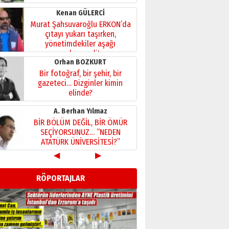
Kenan GÜLERCİ
Murat Şahsuvaroğlu ERKON’da
çıtayı yukarı taşırken,
yönetimdekiler aşağı
çekmemeli!
Orhan BOZKURT
17 Şubat 2026 Salı
Bir fotoğraf, bir şehir, bir
gazeteci… Dizginler kimin
elinde?
31 Mart 2026 Salı
A. Berhan Yılmaz
BİR BÖLÜM DEĞİL, BİR ÖMÜR
SEÇİYORSUNUZ… “NEDEN
ATATÜRK ÜNİVERSİTESİ?”
28 Temmuz 2026 Salı
◀
▶
Ahmet Gökhan YAZICI
Ahmed Yesevi’den bir
RÖPORTAJLAR
Alperen… ”Reisimiz” idi…
Hakka yürüdü.!
26 Mart 2026 Perşembe
Cem Bakırcı
Ardında bıraktığı hatıralarıyla