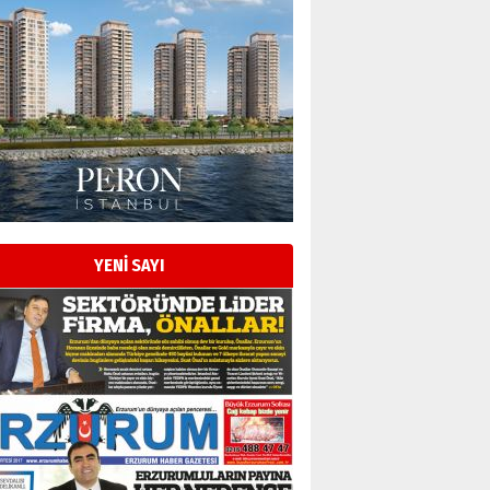
Esat BİNDESEN
Başkan Sekmen’den Erzurum’a
bir vizyon proje daha!
02 Ağustos 2026 Pazar
Kadir SABUNCUOĞLU
Erzurumspor’un köşe taşları
29 Haziran 2026 Pazartesi
YENİ SAYI
Kenan GÜLERCİ
Murat Şahsuvaroğlu ERKON’da
çıtayı yukarı taşırken,
yönetimdekiler aşağı
çekmemeli!
Orhan BOZKURT
17 Şubat 2026 Salı
Bir fotoğraf, bir şehir, bir
gazeteci… Dizginler kimin
elinde?
31 Mart 2026 Salı
A. Berhan Yılmaz