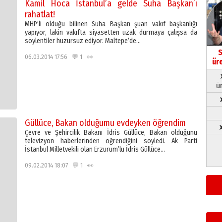
Kamil Hoca İstanbul’a gelde Suha Başkan’ı
rahatlat!
MHP’li olduğu bilinen Suha Başkan şuan vakıf başkanlığı
yapıyor, lakin vakıfta siyasetten uzak durmaya çalışsa da
söylentiler huzursuz ediyor. Maltepe’de…
S
06.03.2014 17:56 💬 1 👀
ür
ü
Güllüce, Bakan olduğumu evdeyken öğrendim
➤
Çevre ve Şehircilik Bakanı İdris Güllüce, Bakan olduğunu
televizyon haberlerinden öğrendiğini söyledi. Ak Parti
İstanbul Milletvekili olan Erzurum’lu İdris Güllüce…
09.02.2014 18:07 💬 1 👀