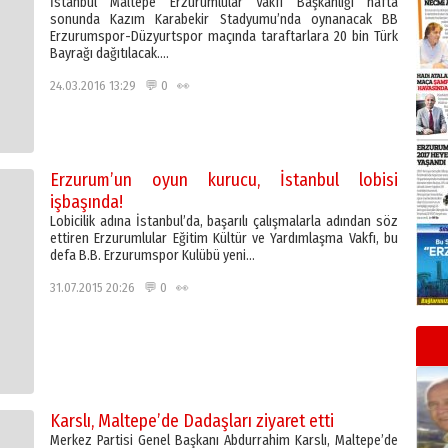
İstanbul Maltepe Erzurumlular Vakfı Başkanlığı hafta
sonunda Kazım Karabekir Stadyumu’nda oynanacak BB
Erzurumspor-Düzyurtspor maçında taraftarlara 20 bin Türk
Bayrağı dağıtılacak….
24.03.2016 13:29 💬 0 👀
Erzurum’un oyun kurucu, İstanbul lobisi
işbaşında!
Lobicilik adına İstanbul’da, başarılı çalışmalarla adından söz
ettiren Erzurumlular Eğitim Kültür ve Yardımlaşma Vakfı, bu
defa B.B. Erzurumspor Kulübü yeni…
31.07.2015 20:26 💬 0 👀
Karslı, Maltepe’de Dadaşları ziyaret etti
Merkez Partisi Genel Başkanı Abdurrahim Karslı, Maltepe’de