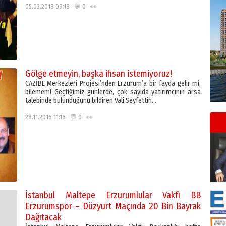
05.03.2018 09:18 💬 0 👀
Gölge etmeyin, başka ihsan istemiyoruz!
CAZİBE Merkezleri Projesi’nden Erzurum’a bir fayda gelir mi,
bilemem! Geçtiğimiz günlerde, çok sayıda yatırımcının arsa
talebinde bulunduğunu bildiren Vali Seyfettin…
28.11.2016 11:16 💬 0 👀
İstanbul Maltepe Erzurumlular Vakfı BB
Erzurumspor – Düzyurt Maçında 20 Bin Bayrak
Dağıtacak