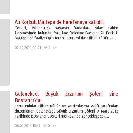
Ali Korkut, Maltepe’de herefeneye katıldı!
Korkut, İstanbul’da yaşayan Dadaşlara sılayı rahim
tavsiyesinde bulundu. Yakutiye Belediye Başkanı Ali Korkut,
Maltepe’de faaliyet gösteren Erzurumlular Eğitim Kültür ve…
02.02.2014 00:01 💬 0 👀
Geleneksel Büyük Erzurum Şöleni yine
Bostancı’da!
Erzurumlular Eğitim Kültür ve Yardımlaşma Vakfı tarafından
düzenlenen Geleneksel Büyük Erzurum Şöleni 9 Mart 2013
Tarihinde Bostancı Gösteri merkezinde gerçekleşecek….
06.01.2014 18:45 💬 0 👀