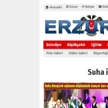
📰 Künye
✉ İletişim
☎ Rekla
🏠 Anasayfa
Belediye
Büyükşehir
Eğitim
Foto Galeri
Video Galeri
Röportajl
Suha i