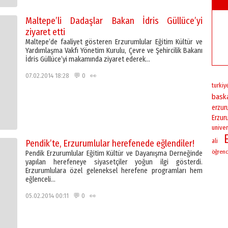
Maltepe’li Dadaşlar Bakan İdris Güllüce’yi
ziyaret etti
Maltepe’de faaliyet gösteren Erzurumlular Eğitim Kültür ve
Yardımlaşma Vakfı Yönetim Kurulu, Çevre ve Şehircilik Bakanı
İdris Güllüce’yi makamında ziyaret ederek…
07.02.2014 18:28 💬 0 👀
turkiy
bask
erzu
Erzur
univer
ali
Pendik’te, Erzurumlular herefenede eğlendiler!
öğrenc
Pendik Erzurumlular Eğitim Kültür ve Dayanışma Derneğinde
yapılan herefeneye siyasetçiler yoğun ilgi gösterdi.
Erzurumlulara özel geleneksel herefene programları hem
eğlenceli…
05.02.2014 00:11 💬 0 👀