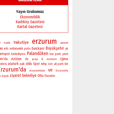
Yayın Grubumuz
Ekonomiklik
Kadıköy Gazetesi
Kartal Gazetesi
erzurum
Yakutiye
e
ahmet
trafik
Büyükşehir
an
baskani
polis
etti
milletvekili
ak
Palandöken
rumspor
yeni
belediyesi
kar
parti
um’da
Aziziye
ile
il
Eğitim
proje
mehmet
ataturk
vali
oldu
Spor
bir
sitesi
mhp
icin
ak parti
Erzurum'da
ve
erzurumlular
Erzurumlu
ziyaret
belediye
Oltu
Pasinler
i
kayak