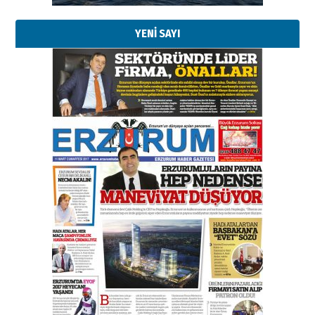
YENİ SAYI
Kenan GÜLERCİ
Murat Şahsuvaroğlu ERKON’da
çıtayı yukarı taşırken,
yönetimdekiler aşağı
çekmemeli!
Orhan BOZKURT
17 Şubat 2026 Salı
Bir fotoğraf, bir şehir, bir
gazeteci… Dizginler kimin
elinde?
31 Mart 2026 Salı
A. Berhan Yılmaz
BİR BÖLÜM DEĞİL, BİR ÖMÜR
SEÇİYORSUNUZ… “NEDEN
ATATÜRK ÜNİVERSİTESİ?”
28 Temmuz 2026 Salı
Ahmet Gökhan YAZICI
Ahmed Yesevi’den bir Alperen…
”Reisimiz” idi… Hakka yürüdü.!
26 Mart 2026 Perşembe
Cem Bakırcı