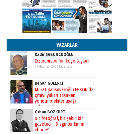
Ardında bıraktığı hatıralarıyla
gönül adamı Faruk Terzioğlu!
13 Mayıs 2026 Çarşamba
Esat BİNDESEN
TRT’NİN BÖLGEYE AÇILAN SESİ
09 Ağustos 2026 Pazar
YAZARLAR
Kadir SABUNCUOĞLU
Erzurumspor’un köşe taşları
29 Haziran 2026 Pazartesi
Kenan GÜLERCİ
Murat Şahsuvaroğlu ERKON’da
çıtayı yukarı taşırken,
yönetimdekiler aşağı
çekmemeli!
Orhan BOZKURT
17 Şubat 2026 Salı
Bir fotoğraf, bir şehir, bir
gazeteci… Dizginler kimin
elinde?