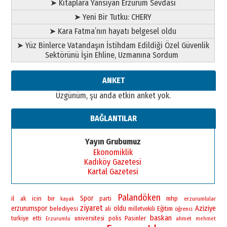
➤ Kitaplara Yansıyan Erzurum Sevdası
➤ Yeni Bir Tutku: CHERY
➤ Kara Fatma’nın hayatı belgesel oldu
➤ Yüz Binlerce Vatandaşın İstihdam Edildiği Özel Güvenlik
Sektörünü İşin Ehline, Uzmanına Sordum
ANKET
Üzgünüm, şu anda etkin anket yok.
BAĞLANTILAR
Yayın Grubumuz
Ekonomiklik
Kadıköy Gazetesi
Kartal Gazetesi
Palandöken
bir
Spor
il
icin
mhp
ak
parti
erzurumlular
kayak
ziyaret
erzurumspor
oldu
Aziziye
belediyesi
Eğitim
ali
milletvekili
öğrenci
baskan
universitesi
polis
Pasinler
turkiye
etti
ahmet
Erzurumlu
mehmet