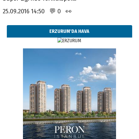
25.09.2016 14:50 💬 0 👀
ERZURUM'DA HAVA
Esat BİNDESEN
TRT’NİN BÖLGEYE AÇILAN SESİ
09 Ağustos 2026 Pazar
Kadir SABUNCUOĞLU
Erzurumspor’un köşe taşları
29 Haziran 2026 Pazartesi