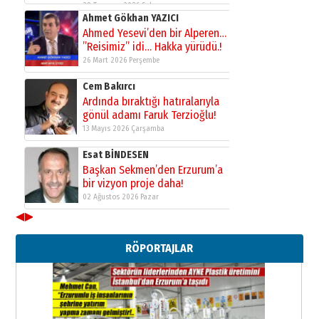
28 Temmuz 2026 Salı
Ahmet Gökhan YAZICI
Ahmed Yesevi’den bir Alperen…
”Reisimiz” idi… Hakka yürüdü.!
26 Mart 2026 Perşembe
Cem Bakırcı
Ardında bıraktığı hatıralarıyla
gönül adamı Faruk Terzioğlu!
13 Mayıs 2026 Çarşamba
Esat BİNDESEN
Başkan Sekmen’den Erzurum’a
bir vizyon proje daha!
02 Ağustos 2026 Pazar
◀
▶
Kadir SABUNCUOĞLU
Erzurumspor’un köşe taşları
RÖPORTAJLAR
29 Haziran 2026 Pazartesi
Kenan GÜLERCİ
Murat Şahsuvaroğlu ERKON’da