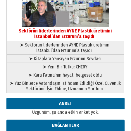
çıtayı yukarı taşırken,
yönetimdekiler aşağı
çekmemeli!
Orhan BOZKURT
17 Şubat 2026 Salı
Bir fotoğraf, bir şehir, bir
gazeteci… Dizginler kimin
Sektörün liderlerinden AYNE Plastik üretimini
elinde?
İstanbul’dan Erzurum’a taşıdı
31 Mart 2026 Salı
➤ Sektörün liderlerinden AYNE Plastik üretimini
A. Berhan Yılmaz
İstanbul’dan Erzurum’a taşıdı
BİR BÖLÜM DEĞİL, BİR ÖMÜR
SEÇİYORSUNUZ… “NEDEN
➤ Kitaplara Yansıyan Erzurum Sevdası
ATATÜRK ÜNİVERSİTESİ?”
➤ Yeni Bir Tutku: CHERY
28 Temmuz 2026 Salı
Ahmet Gökhan YAZICI
➤ Kara Fatma’nın hayatı belgesel oldu
Ahmed Yesevi’den bir Alperen…
➤ Yüz Binlerce Vatandaşın İstihdam Edildiği Özel Güvenlik
”Reisimiz” idi… Hakka yürüdü.!
Sektörünü İşin Ehline, Uzmanına Sordum
26 Mart 2026 Perşembe
Cem Bakırcı
ANKET
Ardında bıraktığı hatıralarıyla
Üzgünüm, şu anda etkin anket yok.
gönül adamı Faruk Terzioğlu!
13 Mayıs 2026 Çarşamba
BAĞLANTILAR
Esat BİNDESEN