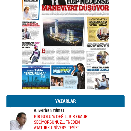
Başkan Sekmen’den Erzurum’a
bir vizyon proje daha!
02 Ağustos 2026 Pazar
Kadir SABUNCUOĞLU
Erzurumspor’un köşe taşları
29 Haziran 2026 Pazartesi
Kenan GÜLERCİ
Murat Şahsuvaroğlu ERKON’da
çıtayı yukarı taşırken,
yönetimdekiler aşağı
çekmemeli!
Orhan BOZKURT
17 Şubat 2026 Salı
Bir fotoğraf, bir şehir, bir
gazeteci… Dizginler kimin
elinde?
YAZARLAR
31 Mart 2026 Salı
A. Berhan Yılmaz
BİR BÖLÜM DEĞİL, BİR ÖMÜR
SEÇİYORSUNUZ… “NEDEN
ATATÜRK ÜNİVERSİTESİ?”