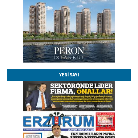
YENİ SAYI
Esat BİNDESEN