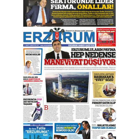
Esat BİNDESEN
Başkan Sekmen’den Erzurum’a
bir vizyon proje daha!
02 Ağustos 2026 Pazar
Kadir SABUNCUOĞLU
Erzurumspor’un köşe taşları
29 Haziran 2026 Pazartesi
Kenan GÜLERCİ
Murat Şahsuvaroğlu ERKON’da
çıtayı yukarı taşırken,
yönetimdekiler aşağı
çekmemeli!