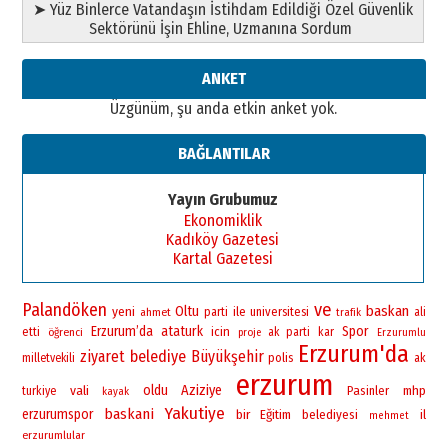
➤ Yüz Binlerce Vatandaşın İstihdam Edildiği Özel Güvenlik
”Reisimiz” idi… Hakka yürüdü.!
Sektörünü İşin Ehline, Uzmanına Sordum
26 Mart 2026 Perşembe
Cem Bakırcı
ANKET
Ardında bıraktığı hatıralarıyla
Üzgünüm, şu anda etkin anket yok.
gönül adamı Faruk Terzioğlu!
13 Mayıs 2026 Çarşamba
BAĞLANTILAR
Esat BİNDESEN
Başkan Sekmen’den Erzurum’a
Yayın Grubumuz
bir vizyon proje daha!
Ekonomiklik
02 Ağustos 2026 Pazar
Kadıköy Gazetesi
Kartal Gazetesi
Palandöken
ve
baskan
yeni
Oltu
ile
universitesi
ahmet
parti
ali
trafik
Erzurum’da
ataturk
Spor
icin
etti
öğrenci
ak parti
kar
proje
Erzurumlu
Erzurum'da
ziyaret
belediye
Büyükşehir
polis
milletvekili
ak
erzurum
vali
oldu
Aziziye
Pasinler
mhp
turkiye
kayak
Yakutiye
baskani
erzurumspor
bir
Eğitim
belediyesi
il
mehmet
erzurumlular