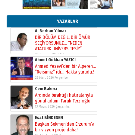
Orhan BOZKURT
17 Şubat 2026 Salı
Bir fotoğraf, bir şehir, bir
gazeteci… Dizginler kimin
elinde?
YAZARLAR
31 Mart 2026 Salı
A. Berhan Yılmaz
BİR BÖLÜM DEĞİL, BİR ÖMÜR
SEÇİYORSUNUZ… “NEDEN
ATATÜRK ÜNİVERSİTESİ?”
28 Temmuz 2026 Salı
Ahmet Gökhan YAZICI
Ahmed Yesevi’den bir Alperen…
”Reisimiz” idi… Hakka yürüdü.!
26 Mart 2026 Perşembe
Cem Bakırcı
Ardında bıraktığı hatıralarıyla
gönül adamı Faruk Terzioğlu!
13 Mayıs 2026 Çarşamba
Esat BİNDESEN
Başkan Sekmen’den Erzurum’a
bir vizyon proje daha!