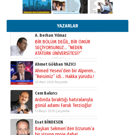
çekmemeli!
Orhan BOZKURT
17 Şubat 2026 Salı
Bir fotoğraf, bir şehir, bir
gazeteci… Dizginler kimin
elinde?
YAZARLAR
31 Mart 2026 Salı
A. Berhan Yılmaz
BİR BÖLÜM DEĞİL, BİR ÖMÜR
SEÇİYORSUNUZ… “NEDEN
ATATÜRK ÜNİVERSİTESİ?”
28 Temmuz 2026 Salı
Ahmet Gökhan YAZICI
Ahmed Yesevi’den bir Alperen…
”Reisimiz” idi… Hakka yürüdü.!
26 Mart 2026 Perşembe
Cem Bakırcı
Ardında bıraktığı hatıralarıyla
gönül adamı Faruk Terzioğlu!
13 Mayıs 2026 Çarşamba
Esat BİNDESEN
Başkan Sekmen’den Erzurum’a
bir vizyon proje daha!