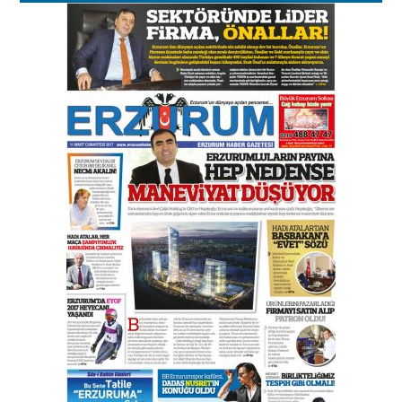
Esat BİNDESEN
Başkan Sekmen’den Erzurum’a
bir vizyon proje daha!
02 Ağustos 2026 Pazar
Kadir SABUNCUOĞLU
Erzurumspor’un köşe taşları
29 Haziran 2026 Pazartesi
Kenan GÜLERCİ
Murat Şahsuvaroğlu ERKON’da
çıtayı yukarı taşırken,
yönetimdekiler aşağı