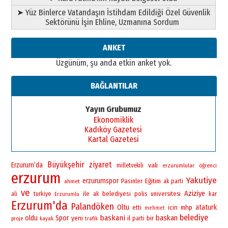
Ahmed Yesevi’den bir Alperen…
➤ Yüz Binlerce Vatandaşın İstihdam Edildiği Özel Güvenlik
”Reisimiz” idi… Hakka yürüdü.!
Sektörünü İşin Ehline, Uzmanına Sordum
26 Mart 2026 Perşembe
Cem Bakırcı
ANKET
Ardında bıraktığı hatıralarıyla
Üzgünüm, şu anda etkin anket yok.
gönül adamı Faruk Terzioğlu!
13 Mayıs 2026 Çarşamba
BAĞLANTILAR
Esat BİNDESEN
Başkan Sekmen’den Erzurum’a
Yayın Grubumuz
bir vizyon proje daha!
Ekonomiklik
02 Ağustos 2026 Pazar
Kadıköy Gazetesi
Kartal Gazetesi
Büyükşehir
ziyaret
Erzurum’da
vali
milletvekili
erzurumlular
öğrenci
erzurum
Yakutiye
erzurumspor
Pasinler
Eğitim
ahmet
ak parti
ve
Aziziye
ile
belediyesi
polis
universitesi
ali
turkiye
ak
kar
Erzurumlu
Erzurum'da
Palandöken
Oltu
ataturk
icin
mhp
etti
mehmet
belediye
baskani
baskan
oldu
Spor
yeni
bir
il
parti
proje
kayak
trafik