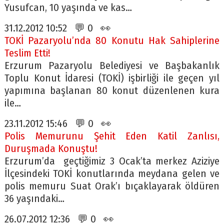
Yusufcan, 10 yaşında ve kas…
31.12.2012 10:52 💬 0 👀
TOKİ Pazaryolu’nda 80 Konutu Hak Sahiplerine
Teslim Etti!
Erzurum Pazaryolu Belediyesi ve Başbakanlık
Toplu Konut İdaresi (TOKİ) işbirliği ile geçen yıl
yapımına başlanan 80 konut düzenlenen kura
ile…
23.11.2012 15:46 💬 0 👀
Polis Memurunu Şehit Eden Katil Zanlısı,
Duruşmada Konuştu!
Erzurum’da geçtiğimiz 3 Ocak’ta merkez Aziziye
İlçesindeki TOKİ konutlarında meydana gelen ve
polis memuru Suat Orak’ı bıçaklayarak öldüren
36 yaşındaki…
26.07.2012 12:36 💬 0 👀