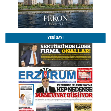
bir vizyon proje daha!
02 Ağustos 2026 Pazar
Kadir SABUNCUOĞLU
Erzurumspor’un köşe taşları
29 Haziran 2026 Pazartesi
YENİ SAYI
Kenan GÜLERCİ
Murat Şahsuvaroğlu ERKON’da
çıtayı yukarı taşırken,
yönetimdekiler aşağı
çekmemeli!
Orhan BOZKURT
17 Şubat 2026 Salı
Bir fotoğraf, bir şehir, bir
gazeteci… Dizginler kimin
elinde?
31 Mart 2026 Salı
A. Berhan Yılmaz
BİR BÖLÜM DEĞİL, BİR ÖMÜR
SEÇİYORSUNUZ… “NEDEN
ATATÜRK ÜNİVERSİTESİ?”
28 Temmuz 2026 Salı
Ahmet Gökhan YAZICI