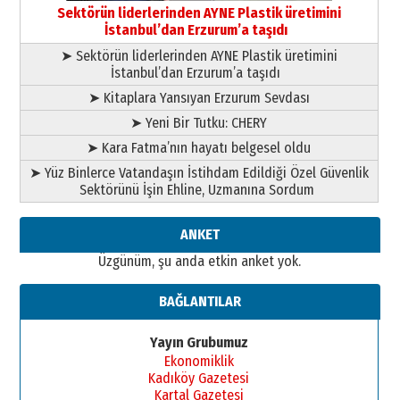
bir vizyon proje daha!
Sektörün liderlerinden AYNE Plastik üretimini
02 Ağustos 2026 Pazar
İstanbul’dan Erzurum’a taşıdı
➤ Sektörün liderlerinden AYNE Plastik üretimini
İstanbul’dan Erzurum’a taşıdı
➤ Kitaplara Yansıyan Erzurum Sevdası
➤ Yeni Bir Tutku: CHERY
➤ Kara Fatma’nın hayatı belgesel oldu
➤ Yüz Binlerce Vatandaşın İstihdam Edildiği Özel Güvenlik
Sektörünü İşin Ehline, Uzmanına Sordum
ANKET
Üzgünüm, şu anda etkin anket yok.
BAĞLANTILAR
Yayın Grubumuz
Ekonomiklik
Kadıköy Gazetesi
Kartal Gazetesi