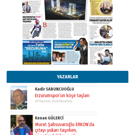
Ahmed Yesevi’den bir Alperen…
”Reisimiz” idi… Hakka yürüdü.!
26 Mart 2026 Perşembe
Cem Bakırcı
Ardında bıraktığı hatıralarıyla
gönül adamı Faruk Terzioğlu!
13 Mayıs 2026 Çarşamba
Esat BİNDESEN
Başkan Sekmen’den Erzurum’a
bir vizyon proje daha!
02 Ağustos 2026 Pazar
YAZARLAR
Kadir SABUNCUOĞLU
Erzurumspor’un köşe taşları
29 Haziran 2026 Pazartesi
Kenan GÜLERCİ
Murat Şahsuvaroğlu ERKON’da
çıtayı yukarı taşırken,
yönetimdekiler aşağı