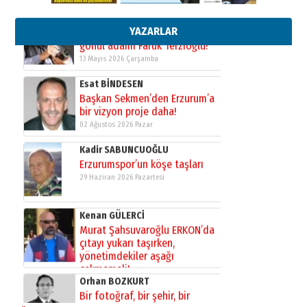
Başkan Sekmen’den Erzurum’a
bir vizyon proje daha!
02 Ağustos 2026 Pazar
YAZARLAR
Kadir SABUNCUOĞLU
Erzurumspor’un köşe taşları
29 Haziran 2026 Pazartesi
Kenan GÜLERCİ
Murat Şahsuvaroğlu ERKON’da
çıtayı yukarı taşırken,
yönetimdekiler aşağı
çekmemeli!
Orhan BOZKURT
17 Şubat 2026 Salı
Bir fotoğraf, bir şehir, bir
gazeteci… Dizginler kimin
elinde?
31 Mart 2026 Salı
A. Berhan Yılmaz
BİR BÖLÜM DEĞİL, BİR ÖMÜR
SEÇİYORSUNUZ… “NEDEN
ATATÜRK ÜNİVERSİTESİ?”
28 Temmuz 2026 Salı