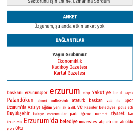
Sektörünü İşin Ehline, Uzmanına Sordum
ANKET
Üzgünüm, şu anda etkin anket yok.
BAĞLANTILAR
Yayın Grubumuz
Ekonomiklik
Kadıköy Gazetesi
Kartal Gazetesi
erzurum
Yakutiye
baskani
erzurumspor
bir
mhp
il
kayak
Palandöken
baskan
ataturk
vali
Spor
ile
ahmet
milletvekili
ve
Erzurum’da
Aziziye
yeni
Eğitim
Pasinler
belediyesi
polis
ak
etti
trafik
Büyükşehir
ziyaret
turkiye
erzurumlular
parti
öğrenci
kar
mehmet
Erzurum'da
belediye
oldu
universitesi
icin
ak parti
ali
Erzurumlu
Oltu
proje