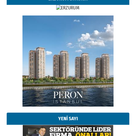
Esat BİNDESEN
Başkan Sekmen’den Erzurum’a
bir vizyon proje daha!
02 Ağustos 2026 Pazar
Kadir SABUNCUOĞLU
Erzurumspor’un köşe taşları
29 Haziran 2026 Pazartesi
YENİ SAYI
Kenan GÜLERCİ
Murat Şahsuvaroğlu ERKON’da
çıtayı yukarı taşırken,