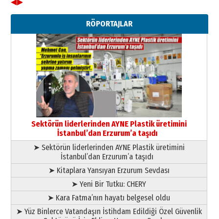
◀
▶
Ahmet Gökhan YAZICI
Ahmed Yesevi’den bir Alperen…
RÖPORTAJLAR
”Reisimiz” idi… Hakka yürüdü.!
26 Mart 2026 Perşembe
Cem Bakırcı
Ardında bıraktığı hatıralarıyla
gönül adamı Faruk Terzioğlu!
13 Mayıs 2026 Çarşamba
Esat BİNDESEN
Başkan Sekmen’den Erzurum’a
bir vizyon proje daha!
Sektörün liderlerinden AYNE Plastik üretimini
02 Ağustos 2026 Pazar
İstanbul’dan Erzurum’a taşıdı
➤ Sektörün liderlerinden AYNE Plastik üretimini
İstanbul’dan Erzurum’a taşıdı
➤ Kitaplara Yansıyan Erzurum Sevdası
➤ Yeni Bir Tutku: CHERY
➤ Kara Fatma’nın hayatı belgesel oldu
➤ Yüz Binlerce Vatandaşın İstihdam Edildiği Özel Güvenlik