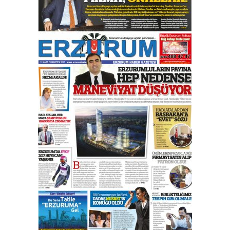
yönetimdekiler aşağı
çekmemeli!
Orhan BOZKURT
17 Şubat 2026 Salı
Bir fotoğraf, bir şehir, bir
gazeteci… Dizginler kimin
elinde?
31 Mart 2026 Salı
A. Berhan Yılmaz
BİR BÖLÜM DEĞİL, BİR ÖMÜR
SEÇİYORSUNUZ… “NEDEN
ATATÜRK ÜNİVERSİTESİ?”
28 Temmuz 2026 Salı
Ahmet Gökhan YAZICI
Ahmed Yesevi’den bir Alperen…
”Reisimiz” idi… Hakka yürüdü.!
26 Mart 2026 Perşembe
Cem Bakırcı
Ardında bıraktığı hatıralarıyla
gönül adamı Faruk Terzioğlu!
13 Mayıs 2026 Çarşamba
Esat BİNDESEN