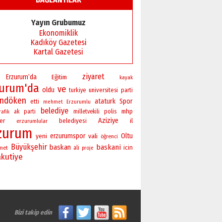
TRT’NİN BÖLGEYE AÇILAN SESİ
09 Ağustos 2026 Pazar
Yayın Grubumuz
Ekonomiklik
Kadıköy Gazetesi
Kartal Gazetesi
ziyaret
Erzurum’da
Eğitim
kayak
zurum'da
ve
oldu
universitesi
turkiye
parti
andöken
ataturk
Spor
etti
mehmet
Erzurumlu
belediye
polis
mhp
ak parti
milletvekili
rafik
Aziziye
er
belediyesi
il
erzurumlular
zurum
yeni
erzurumspor
vali
Oltu
öğrenci
Büyükşehir
baskan
baskani
icin
met
ali
proje
akutiye
Bizi takip edin