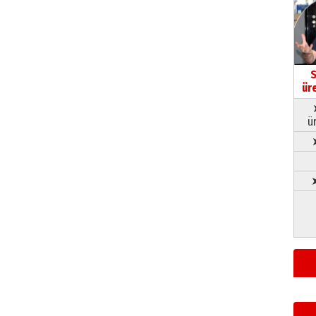
S
ür
ü
➤