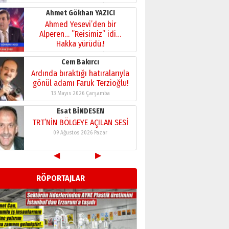
28 Temmuz 2026 Salı
Ahmet Gökhan YAZICI
Ahmed Yesevi’den bir
Alperen… ”Reisimiz” idi…
Hakka yürüdü.!
26 Mart 2026 Perşembe
Cem Bakırcı
Ardında bıraktığı hatıralarıyla
gönül adamı Faruk Terzioğlu!
13 Mayıs 2026 Çarşamba
Esat BİNDESEN
TRT’NİN BÖLGEYE AÇILAN SESİ
09 Ağustos 2026 Pazar
◀
▶
Kadir SABUNCUOĞLU
Erzurumspor’un köşe taşları
RÖPORTAJLAR
29 Haziran 2026 Pazartesi
Kenan GÜLERCİ
Murat Şahsuvaroğlu ERKON’da