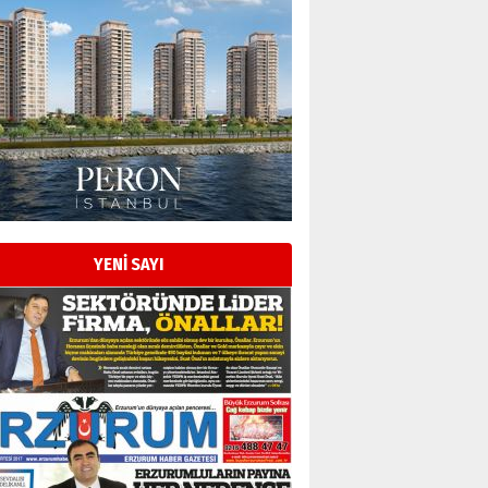
YENİ SAYI
Esat BİNDESEN