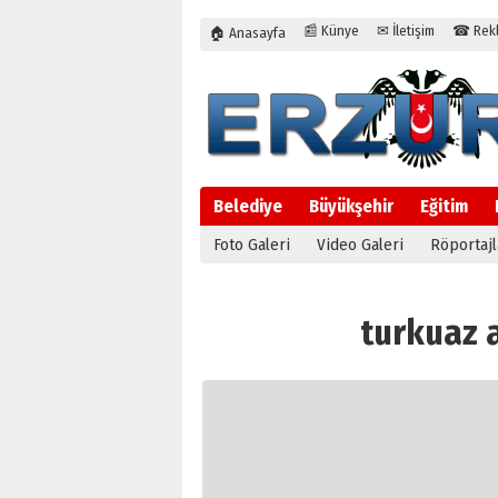
📰 Künye
✉ İletişim
☎ Rekla
🏠 Anasayfa
Belediye
Büyükşehir
Eğitim
Foto Galeri
Video Galeri
Röportajl
turkuaz ai