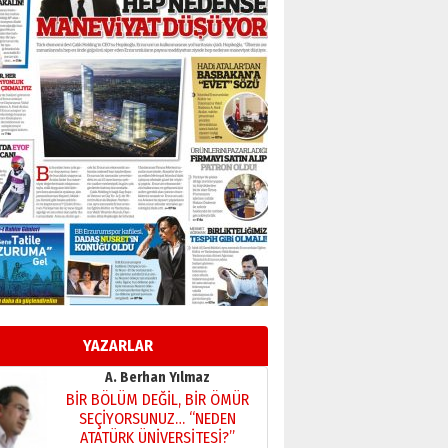
TRT’NİN BÖLGEYE AÇILAN SESİ
09 Ağustos 2026 Pazar
Kadir SABUNCUOĞLU
Erzurumspor’un köşe taşları
29 Haziran 2026 Pazartesi
Kenan GÜLERCİ
Murat Şahsuvaroğlu ERKON’da
çıtayı yukarı taşırken,
yönetimdekiler aşağı
çekmemeli!
Orhan BOZKURT
17 Şubat 2026 Salı
Bir fotoğraf, bir şehir, bir
gazeteci… Dizginler kimin
elinde?
YAZARLAR
31 Mart 2026 Salı
A. Berhan Yılmaz
BİR BÖLÜM DEĞİL, BİR ÖMÜR
SEÇİYORSUNUZ… “NEDEN
ATATÜRK ÜNİVERSİTESİ?”