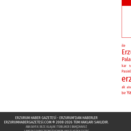
ile
Er
Pal
kar
t
Pasinl
er
ak
ah
Y
bir
ERZURUM HABER GAZETESİ - ERZURUM'DAN HABERLER
ERZURUMHABERGAZETESI.COM
© 2008-2026 TÜM HAKLARI SAKLIDIR.
ANA SAYFA
|
BIZE ULAŞIN
|
TÜBILMER
|
BAHÇEHAVUZ