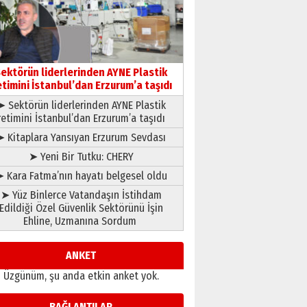
çıtayı yukarı taşırken,
yönetimdekiler aşağı
çekmemeli!
Orhan BOZKURT
17 Şubat 2026 Salı
Bir fotoğraf, bir şehir, bir
gazeteci… Dizginler kimin
ektörün liderlerinden AYNE Plastik
elinde?
etimini İstanbul’dan Erzurum’a taşıdı
31 Mart 2026 Salı
➤ Sektörün liderlerinden AYNE Plastik
A. Berhan Yılmaz
retimini İstanbul’dan Erzurum’a taşıdı
BİR BÖLÜM DEĞİL, BİR ÖMÜR
SEÇİYORSUNUZ… “NEDEN
➤ Kitaplara Yansıyan Erzurum Sevdası
ATATÜRK ÜNİVERSİTESİ?”
➤ Yeni Bir Tutku: CHERY
28 Temmuz 2026 Salı
Ahmet Gökhan YAZICI
 Kara Fatma’nın hayatı belgesel oldu
Ahmed Yesevi’den bir
➤ Yüz Binlerce Vatandaşın İstihdam
Alperen… ”Reisimiz” idi…
Edildiği Özel Güvenlik Sektörünü İşin
Hakka yürüdü.!
Ehline, Uzmanına Sordum
26 Mart 2026 Perşembe
Cem Bakırcı
Ardında bıraktığı hatıralarıyla
ANKET
gönül adamı Faruk Terzioğlu!
Üzgünüm, şu anda etkin anket yok.
13 Mayıs 2026 Çarşamba
Esat BİNDESEN
BAĞLANTILAR