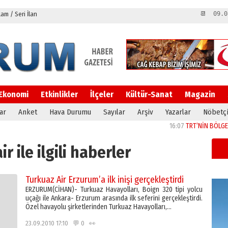
m / Seri İlan
📆 09.0
Ekonomi
Etkinlikler
İlçeler
Kültür-Sanat
Magazin
ar
Anket
Hava Durumu
Sayılar
Arşiv
Yazarlar
Nöbetçi
16:07
TRT’NİN BÖLGEYE AÇIL
r ile ilgili haberler
Turkuaz Air Erzurum’a ilk inişi gerçekleştirdi
ERZURUM(CİHAN)- Turkuaz Havayolları, Boign 320 tipi yolcu
uçağı ile Ankara- Erzurum arasında ilk seferini gerçekleştirdi.
Özel havayolu şirketlerinden Turkuaz Havayolları,…
23.09.2010 17:10 💬 0 👀