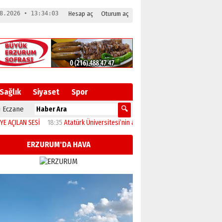
8.2026 • 13:34:04
Hesap aç
Oturum aç
Sağlık
Siyaset
Spor
 Eczane
AN SESİ
18:35
Atatürk Üniversitesi’nin araştırma altyapısına güçlü onay
12:0
ERZURUM'DA HAVA