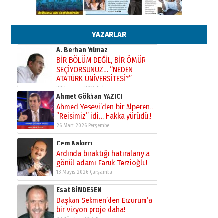
Orhan BOZKURT
17 Şubat 2026 Salı
Bir fotoğraf, bir şehir, bir
gazeteci… Dizginler kimin
elinde?
YAZARLAR
31 Mart 2026 Salı
A. Berhan Yılmaz
BİR BÖLÜM DEĞİL, BİR ÖMÜR
SEÇİYORSUNUZ… “NEDEN
ATATÜRK ÜNİVERSİTESİ?”
28 Temmuz 2026 Salı
Ahmet Gökhan YAZICI
Ahmed Yesevi’den bir Alperen…
”Reisimiz” idi… Hakka yürüdü.!
26 Mart 2026 Perşembe
Cem Bakırcı
Ardında bıraktığı hatıralarıyla
gönül adamı Faruk Terzioğlu!
13 Mayıs 2026 Çarşamba
Esat BİNDESEN
Başkan Sekmen’den Erzurum’a
bir vizyon proje daha!