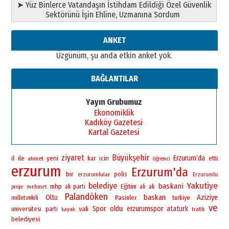
➤ Yüz Binlerce Vatandaşın İstihdam Edildiği Özel Güvenlik
”Reisimiz” idi… Hakka yürüdü.!
Sektörünü İşin Ehline, Uzmanına Sordum
26 Mart 2026 Perşembe
Cem Bakırcı
ANKET
Ardında bıraktığı hatıralarıyla
Üzgünüm, şu anda etkin anket yok.
gönül adamı Faruk Terzioğlu!
13 Mayıs 2026 Çarşamba
BAĞLANTILAR
Esat BİNDESEN
Başkan Sekmen’den Erzurum’a
Yayın Grubumuz
bir vizyon proje daha!
Ekonomiklik
02 Ağustos 2026 Pazar
Kadıköy Gazetesi
Kartal Gazetesi
ziyaret
Büyükşehir
yeni
Erzurum’da
il
ile
icin
ahmet
kar
öğrenci
etti
erzurum
Erzurum'da
bir
polis
erzurumlular
Erzurumlu
Yakutiye
belediye
baskani
mhp
Eğitim
ak parti
ali
ak
proje
mehmet
Palandöken
baskan
Oltu
Aziziye
Pasinler
milletvekili
turkiye
ve
vali
Spor
oldu
erzurumspor
ataturk
universitesi
parti
kayak
trafik
belediyesi