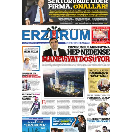
Esat BİNDESEN
Başkan Sekmen’den Erzurum’a
bir vizyon proje daha!
02 Ağustos 2026 Pazar
Kadir SABUNCUOĞLU
Erzurumspor’un köşe taşları
29 Haziran 2026 Pazartesi
Kenan GÜLERCİ
Murat Şahsuvaroğlu ERKON’da
çıtayı yukarı taşırken,
yönetimdekiler aşağı
çekmemeli!