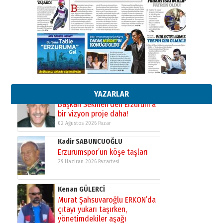
Cem Bakırcı
Ardında bıraktığı hatıralarıyla
gönül adamı Faruk Terzioğlu!
13 Mayıs 2026 Çarşamba
Esat BİNDESEN
Başkan Sekmen’den Erzurum’a
bir vizyon proje daha!
02 Ağustos 2026 Pazar
YAZARLAR
Kadir SABUNCUOĞLU
Erzurumspor’un köşe taşları
29 Haziran 2026 Pazartesi
Kenan GÜLERCİ
Murat Şahsuvaroğlu ERKON’da
çıtayı yukarı taşırken,
yönetimdekiler aşağı
çekmemeli!
Orhan BOZKURT
17 Şubat 2026 Salı
Bir fotoğraf, bir şehir, bir