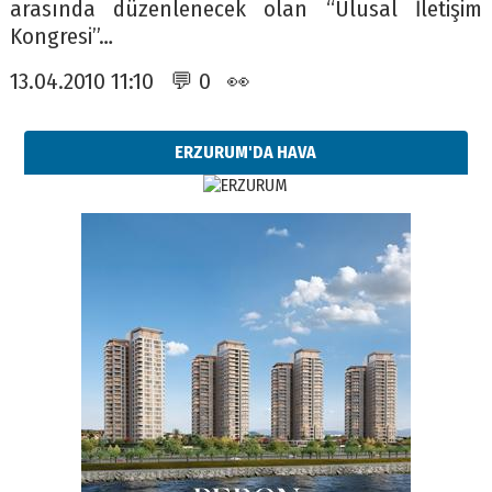
arasında düzenlenecek olan “Ulusal İletişim
Kongresi”…
13.04.2010 11:10 💬 0 👀
ERZURUM'DA HAVA
Esat BİNDESEN
Başkan Sekmen’den Erzurum’a
bir vizyon proje daha!
02 Ağustos 2026 Pazar
Kadir SABUNCUOĞLU