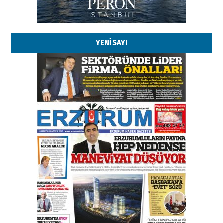
Erzurumspor’un köşe taşları
29 Haziran 2026 Pazartesi
YENİ SAYI
Kenan GÜLERCİ
Murat Şahsuvaroğlu ERKON’da
çıtayı yukarı taşırken,
yönetimdekiler aşağı
çekmemeli!
Orhan BOZKURT
17 Şubat 2026 Salı
Bir fotoğraf, bir şehir, bir
gazeteci… Dizginler kimin
elinde?
31 Mart 2026 Salı
A. Berhan Yılmaz
BİR BÖLÜM DEĞİL, BİR ÖMÜR
SEÇİYORSUNUZ… “NEDEN
ATATÜRK ÜNİVERSİTESİ?”
28 Temmuz 2026 Salı
Ahmet Gökhan YAZICI
Ahmed Yesevi’den bir Alperen…
”Reisimiz” idi… Hakka yürüdü.!
26 Mart 2026 Perşembe