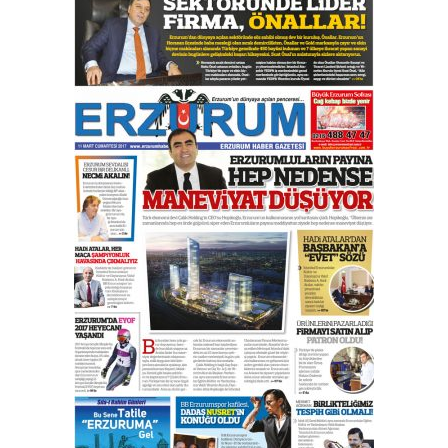
Esat BİNDESEN
Başkan Sekmen’den Erzurum’a
bir vizyon proje daha!
02 Ağustos 2026 Pazar
Kadir SABUNCUOĞLU
Erzurumspor’un köşe taşları
29 Haziran 2026 Pazartesi
Kenan GÜLERCİ
Murat Şahsuvaroğlu ERKON’da
çıtayı yukarı taşırken,
yönetimdekiler aşağı
çekmemeli!