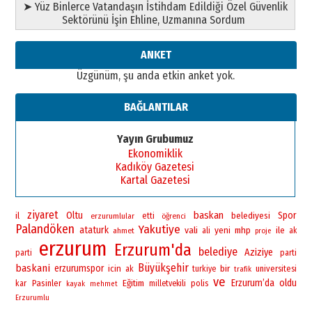
➤ Yüz Binlerce Vatandaşın İstihdam Edildiği Özel Güvenlik
”Reisimiz” idi… Hakka yürüdü.!
Sektörünü İşin Ehline, Uzmanına Sordum
26 Mart 2026 Perşembe
Cem Bakırcı
ANKET
Ardında bıraktığı hatıralarıyla
Üzgünüm, şu anda etkin anket yok.
gönül adamı Faruk Terzioğlu!
13 Mayıs 2026 Çarşamba
BAĞLANTILAR
Esat BİNDESEN
Başkan Sekmen’den Erzurum’a
Yayın Grubumuz
bir vizyon proje daha!
Ekonomiklik
02 Ağustos 2026 Pazar
Kadıköy Gazetesi
Kartal Gazetesi
ziyaret
baskan
Oltu
Spor
il
belediyesi
erzurumlular
etti
öğrenci
Palandöken
Yakutiye
ataturk
vali
yeni
mhp
ile
ahmet
ali
ak
proje
erzurum
Erzurum'da
belediye
Aziziye
parti
parti
Büyükşehir
baskani
erzurumspor
bir
icin
universitesi
ak
turkiye
trafik
ve
Erzurum’da
oldu
Pasinler
Eğitim
polis
kar
milletvekili
kayak
mehmet
Erzurumlu