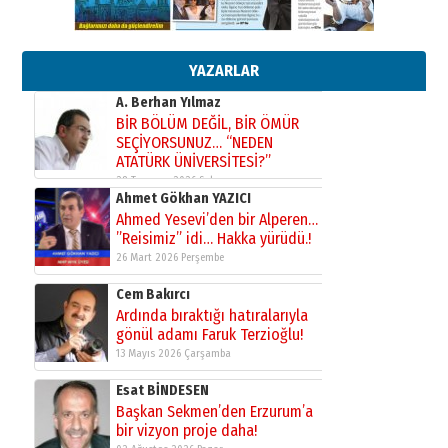
Orhan BOZKURT
17 Şubat 2026 Salı
Bir fotoğraf, bir şehir, bir
gazeteci… Dizginler kimin
elinde?
YAZARLAR
31 Mart 2026 Salı
A. Berhan Yılmaz
BİR BÖLÜM DEĞİL, BİR ÖMÜR
SEÇİYORSUNUZ… “NEDEN
ATATÜRK ÜNİVERSİTESİ?”
28 Temmuz 2026 Salı
Ahmet Gökhan YAZICI
Ahmed Yesevi’den bir Alperen…
”Reisimiz” idi… Hakka yürüdü.!
26 Mart 2026 Perşembe
Cem Bakırcı
Ardında bıraktığı hatıralarıyla
gönül adamı Faruk Terzioğlu!
13 Mayıs 2026 Çarşamba
Esat BİNDESEN
Başkan Sekmen’den Erzurum’a
bir vizyon proje daha!