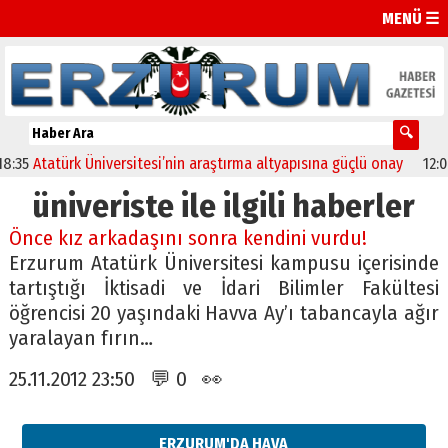
MENÜ ☰
35
Atatürk Üniversitesi’nin araştırma altyapısına güçlü onay
12:04
O
üniveriste ile ilgili haberler
Önce kız arkadaşını sonra kendini vurdu!
Erzurum Atatürk Üniversitesi kampusu içerisinde
tartıştığı İktisadi ve İdari Bilimler Fakültesi
öğrencisi 20 yaşındaki Havva Ay’ı tabancayla ağır
yaralayan fırın…
25.11.2012 23:50 💬 0 👀
ERZURUM'DA HAVA