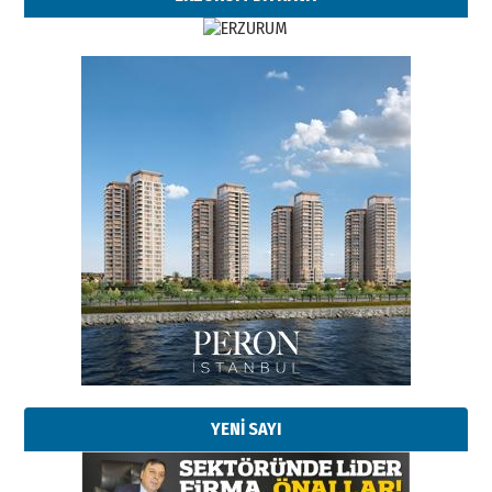
Esat BİNDESEN
Başkan Sekmen’den Erzurum’a
bir vizyon proje daha!
02 Ağustos 2026 Pazar
Kadir SABUNCUOĞLU
Erzurumspor’un köşe taşları
29 Haziran 2026 Pazartesi
YENİ SAYI
Kenan GÜLERCİ
Murat Şahsuvaroğlu ERKON’da
çıtayı yukarı taşırken,