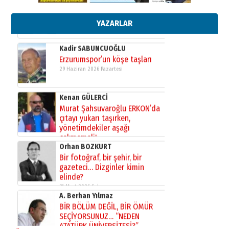
Başkan Sekmen’den Erzurum’a
bir vizyon proje daha!
02 Ağustos 2026 Pazar
YAZARLAR
Kadir SABUNCUOĞLU
Erzurumspor’un köşe taşları
29 Haziran 2026 Pazartesi
Kenan GÜLERCİ
Murat Şahsuvaroğlu ERKON’da
çıtayı yukarı taşırken,
yönetimdekiler aşağı
çekmemeli!
Orhan BOZKURT
17 Şubat 2026 Salı
Bir fotoğraf, bir şehir, bir
gazeteci… Dizginler kimin
elinde?
31 Mart 2026 Salı
A. Berhan Yılmaz
BİR BÖLÜM DEĞİL, BİR ÖMÜR
SEÇİYORSUNUZ… “NEDEN
ATATÜRK ÜNİVERSİTESİ?”
28 Temmuz 2026 Salı