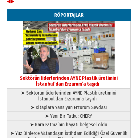
◀
▶
Ahmet Gökhan YAZICI
Ahmed Yesevi’den bir Alperen…
RÖPORTAJLAR
”Reisimiz” idi… Hakka yürüdü.!
26 Mart 2026 Perşembe
Cem Bakırcı
Ardında bıraktığı hatıralarıyla
gönül adamı Faruk Terzioğlu!
13 Mayıs 2026 Çarşamba
Esat BİNDESEN
Başkan Sekmen’den Erzurum’a
bir vizyon proje daha!
Sektörün liderlerinden AYNE Plastik üretimini
02 Ağustos 2026 Pazar
İstanbul’dan Erzurum’a taşıdı
➤ Sektörün liderlerinden AYNE Plastik üretimini
İstanbul’dan Erzurum’a taşıdı
➤ Kitaplara Yansıyan Erzurum Sevdası
➤ Yeni Bir Tutku: CHERY
➤ Kara Fatma’nın hayatı belgesel oldu
➤ Yüz Binlerce Vatandaşın İstihdam Edildiği Özel Güvenlik