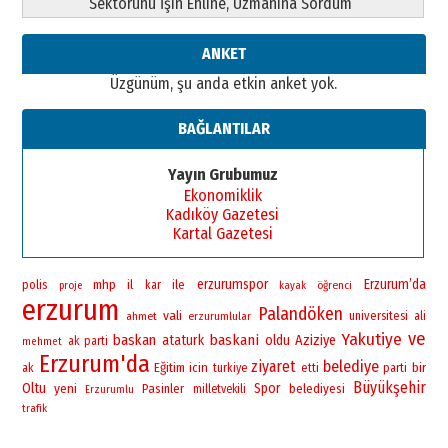
Sektörünü İşin Ehline, Uzmanına Sordum
ANKET
Üzgünüm, şu anda etkin anket yok.
BAĞLANTILAR
Yayın Grubumuz
Ekonomiklik
Kadıköy Gazetesi
Kartal Gazetesi
erzurumspor
Erzurum’da
polis
mhp
il
ile
kar
öğrenci
proje
kayak
erzurum
Palandöken
vali
universitesi
ahmet
erzurumlular
ali
ve
Yakutiye
baskan
baskani
ataturk
oldu
Aziziye
ak parti
mehmet
Erzurum'da
ziyaret
belediye
bir
Eğitim
icin
ak
turkiye
etti
parti
Büyükşehir
Oltu
yeni
Spor
Pasinler
belediyesi
milletvekili
Erzurumlu
trafik