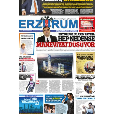
yönetimdekiler aşağı
çekmemeli!
Orhan BOZKURT
17 Şubat 2026 Salı
Bir fotoğraf, bir şehir, bir
gazeteci… Dizginler kimin
elinde?
31 Mart 2026 Salı
A. Berhan Yılmaz
BİR BÖLÜM DEĞİL, BİR ÖMÜR
SEÇİYORSUNUZ… “NEDEN
ATATÜRK ÜNİVERSİTESİ?”
28 Temmuz 2026 Salı
Ahmet Gökhan YAZICI
Ahmed Yesevi’den bir Alperen…
”Reisimiz” idi… Hakka yürüdü.!
26 Mart 2026 Perşembe
Cem Bakırcı
Ardında bıraktığı hatıralarıyla
gönül adamı Faruk Terzioğlu!
13 Mayıs 2026 Çarşamba
Esat BİNDESEN