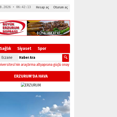
8.2026 • 06:42:14
Hesap aç
Oturum aç
Sağlık
Siyaset
Spor
 Eczane
si’nin araştırma altyapısına güçlü onay
12:04
Oltu’da festival coşkusu konserle
ERZURUM'DA HAVA