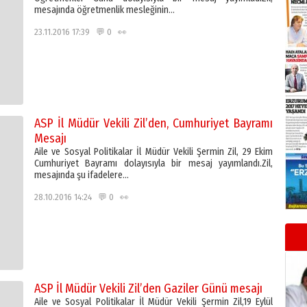
mesajında öğretmenlik mesleğinin…
23.11.2016 17:39 💬 0 👀
ASP İl Müdür Vekili Zil’den, Cumhuriyet Bayramı
Mesajı
Aile ve Sosyal Politikalar İl Müdür Vekili Şermin Zil, 29 Ekim
Cumhuriyet Bayramı dolayısıyla bir mesaj yayımlandı.Zil,
mesajında şu ifadelere…
28.10.2016 14:24 💬 0 👀
ASP İl Müdür Vekili Zil’den Gaziler Günü mesajı
Aile ve Sosyal Politikalar İl Müdür Vekili Şermin Zil,19 Eylül