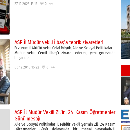
27.12.2023 13:15 💬 0 👀
ASP İl Müdür vekili İlbaş’a tebrik ziyaretleri
Erzurum İl Müftü vekili Celal Büyük, Aile ve Sosyal Politikalar İl
Müdür vekili Cemil İlbaş’ı ziyaret ederek, yeni görevinde
başarılar…
06.12.2016 16:22 💬 0 👀
ASP İl Müdür Vekili Zil’in, 24 Kasım Öğretmenler
Günü mesajı
Aile ve Sosyal Politikalar İl Müdür Vekili Şermin Zil, 24 Kasım
Öğretmenler Günü dolayısıyla bir mesaj yayımladıZil,