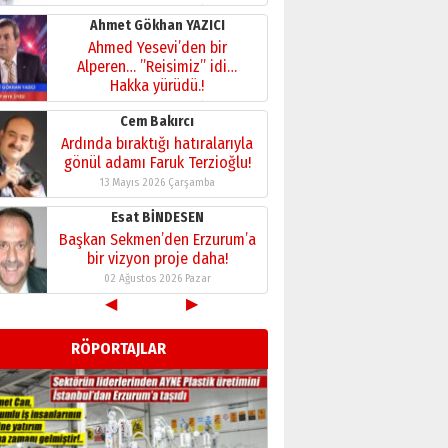
28 Temmuz 2026 Salı
Ahmet Gökhan YAZICI
Ahmed Yesevi’den bir
Alperen… ”Reisimiz” idi…
Hakka yürüdü.!
26 Mart 2026 Perşembe
Cem Bakırcı
Ardında bıraktığı hatıralarıyla
gönül adamı Faruk Terzioğlu!
13 Mayıs 2026 Çarşamba
Esat BİNDESEN
Başkan Sekmen’den Erzurum’a
bir vizyon proje daha!
02 Ağustos 2026 Pazar
◀
▶
Kadir SABUNCUOĞLU
Erzurumspor’un köşe taşları
RÖPORTAJLAR
29 Haziran 2026 Pazartesi
Kenan GÜLERCİ
Murat Şahsuvaroğlu ERKON’da