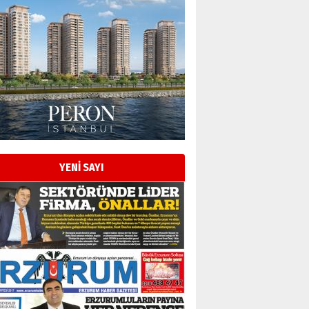
YENİ SAYI
Esat BİNDESEN