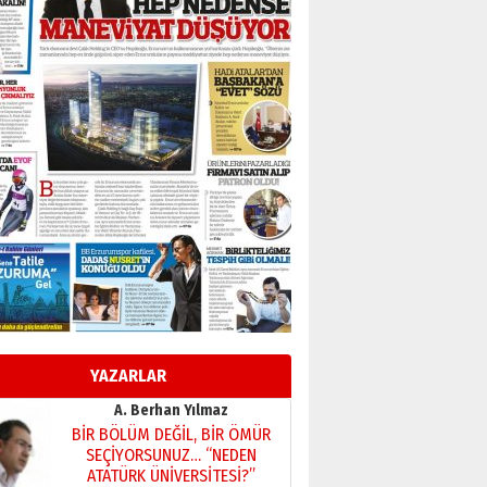
Başkan Sekmen’den Erzurum’a
bir vizyon proje daha!
02 Ağustos 2026 Pazar
Kadir SABUNCUOĞLU
Erzurumspor’un köşe taşları
29 Haziran 2026 Pazartesi
Kenan GÜLERCİ
Murat Şahsuvaroğlu ERKON’da
çıtayı yukarı taşırken,
yönetimdekiler aşağı
çekmemeli!
Orhan BOZKURT
17 Şubat 2026 Salı
Bir fotoğraf, bir şehir, bir
gazeteci… Dizginler kimin
elinde?
YAZARLAR
31 Mart 2026 Salı
A. Berhan Yılmaz
BİR BÖLÜM DEĞİL, BİR ÖMÜR
SEÇİYORSUNUZ… “NEDEN
ATATÜRK ÜNİVERSİTESİ?”