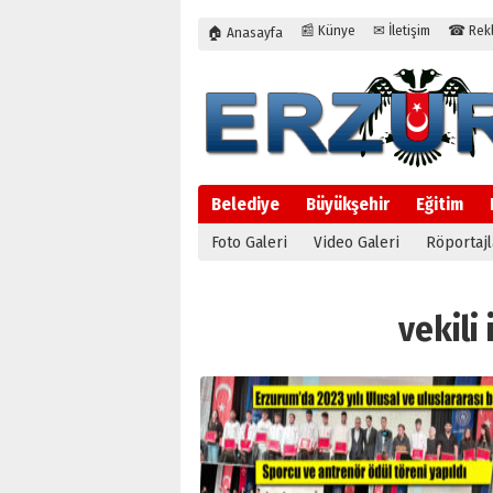
📰 Künye
✉ İletişim
☎ Rekla
🏠 Anasayfa
Belediye
Büyükşehir
Eğitim
Foto Galeri
Video Galeri
Röportajl
vekili 