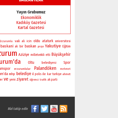
Başkan Sekmen’den Erzurum’a
bir vizyon proje daha!
Yayın Grubumuz
02 Ağustos 2026 Pazar
Ekonomiklik
Kadıköy Gazetesi
Kartal Gazetesi
vali
oldu
ataturk
icin
universitesi
ali
Erzurumlu
Yakutiye
baskani
baskan
bir
Eğitim
ak
proje
zurum
Büyükşehir
Aziziye
milletvekili
etti
zurum'da
Oltu
Spor
belediyesi
Palandöken
rumspor
erzurumlular
mehmet
belediye
um’da
mhp
il
polis
ile
kar
turkiye
ahmet
ve
ziyaret
yeni
er
öğrenci
ak parti
trafik
Bizi takip edin