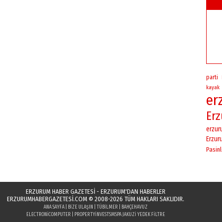
parti
kayak
er
Er
erzu
Erzur
Pasinl
ERZURUM HABER GAZETESİ - ERZURUM'DAN HABERLER
ERZURUMHABERGAZETESI.COM
© 2008-2026 TÜM HAKLARI SAKLIDIR.
ANA SAYFA
|
BIZE ULAŞIN
|
TÜBILMER
|
BAHÇEHAVUZ
ELECTRONICOMPUTER
|
PROPERTYINVESTS
MSPA JAKUZI YEDEK FILTRE