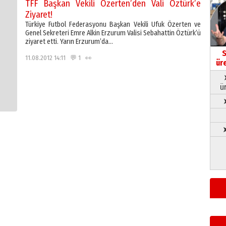
TFF Başkan Vekili Özerten’den Vali Öztürk’e
Ziyaret!
Türkiye Futbol Federasyonu Başkan Vekili Ufuk Özerten ve
Genel Sekreteri Emre Alkin Erzurum Valisi Sebahattin Öztürk’ü
ziyaret etti. Yarın Erzurum’da…
S
11.08.2012 14:11 💬 1 👀
ür
ü
➤