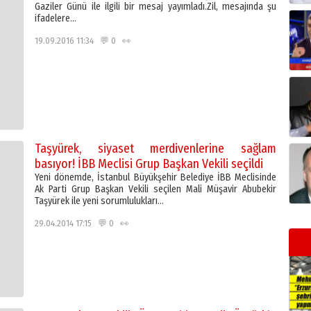
Gaziler Günü ile ilgili bir mesaj yayımladı.Zil, mesajında şu
ifadelere…
19.09.2016 11:34 💬 0 👀
Taşyürek, siyaset merdivenlerine sağlam
basıyor! İBB Meclisi Grup Başkan Vekili seçildi
Yeni dönemde, İstanbul Büyükşehir Belediye İBB Meclisinde
Ak Parti Grup Başkan Vekili seçilen Mali Müşavir Abubekir
Taşyürek ile yeni sorumlulukları…
29.04.2014 17:15 💬 0 👀