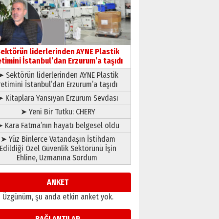
çıtayı yukarı taşırken,
yönetimdekiler aşağı
çekmemeli!
Orhan BOZKURT
17 Şubat 2026 Salı
Bir fotoğraf, bir şehir, bir
gazeteci… Dizginler kimin
ektörün liderlerinden AYNE Plastik
elinde?
etimini İstanbul’dan Erzurum’a taşıdı
31 Mart 2026 Salı
➤ Sektörün liderlerinden AYNE Plastik
A. Berhan Yılmaz
retimini İstanbul’dan Erzurum’a taşıdı
BİR BÖLÜM DEĞİL, BİR ÖMÜR
SEÇİYORSUNUZ… “NEDEN
➤ Kitaplara Yansıyan Erzurum Sevdası
ATATÜRK ÜNİVERSİTESİ?”
➤ Yeni Bir Tutku: CHERY
28 Temmuz 2026 Salı
Ahmet Gökhan YAZICI
 Kara Fatma’nın hayatı belgesel oldu
Ahmed Yesevi’den bir
➤ Yüz Binlerce Vatandaşın İstihdam
Alperen… ”Reisimiz” idi…
Edildiği Özel Güvenlik Sektörünü İşin
Hakka yürüdü.!
Ehline, Uzmanına Sordum
26 Mart 2026 Perşembe
Cem Bakırcı
Ardında bıraktığı hatıralarıyla
ANKET
gönül adamı Faruk Terzioğlu!
Üzgünüm, şu anda etkin anket yok.
13 Mayıs 2026 Çarşamba
Esat BİNDESEN
BAĞLANTILAR