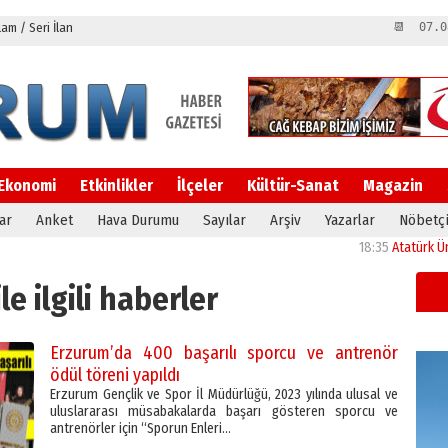
m / Seri İlan
📆 07.0
Ekonomi
Etkinlikler
İlçeler
Kültür-Sanat
Magazin
ar
Anket
Hava Durumu
Sayılar
Arşiv
Yazarlar
Nöbetçi
18:35
Atatürk Üniversite
ile ilgili haberler
Erzurum’da 400 başarılı sporcu ve antrenör
ödül töreni yapıldı
Erzurum Gençlik ve Spor İl Müdürlüğü, 2023 yılında ulusal ve
uluslararası müsabakalarda başarı gösteren sporcu ve
antrenörler için “Sporun Enleri…