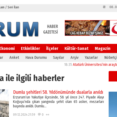
m / Seri İlan
📆 08.0
Ekonomi
Etkinlikler
İlçeler
Kültür-Sanat
Magazin
ar
Anket
Hava Durumu
Sayılar
Arşiv
Yazarlar
Nöbetçi
18:35
Atatürk Üniversitesi’nin araştırma alty
 ile ilgili haberler
Dumlu şehitleri 58. Yıldönümünde dualarla anıldı
Erzurum’un Yakutiye ilçesinde, 58 yıl önce 247. Piyade Alayı
Koğuşu’nda çıkan yangında şehit olan 65 asker, mezarları
başında anıldı. Dumlu…
09.12.2024 21:59 💬 0 👀