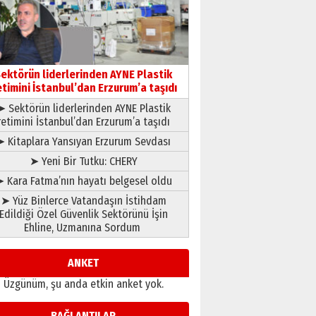
gönül adamı Faruk Terzioğlu!
13 Mayıs 2026 Çarşamba
Esat BİNDESEN
Başkan Sekmen’den Erzurum’a
bir vizyon proje daha!
ektörün liderlerinden AYNE Plastik
02 Ağustos 2026 Pazar
etimini İstanbul’dan Erzurum’a taşıdı
➤ Sektörün liderlerinden AYNE Plastik
retimini İstanbul’dan Erzurum’a taşıdı
➤ Kitaplara Yansıyan Erzurum Sevdası
➤ Yeni Bir Tutku: CHERY
 Kara Fatma’nın hayatı belgesel oldu
➤ Yüz Binlerce Vatandaşın İstihdam
Edildiği Özel Güvenlik Sektörünü İşin
Ehline, Uzmanına Sordum
ANKET
Üzgünüm, şu anda etkin anket yok.
BAĞLANTILAR