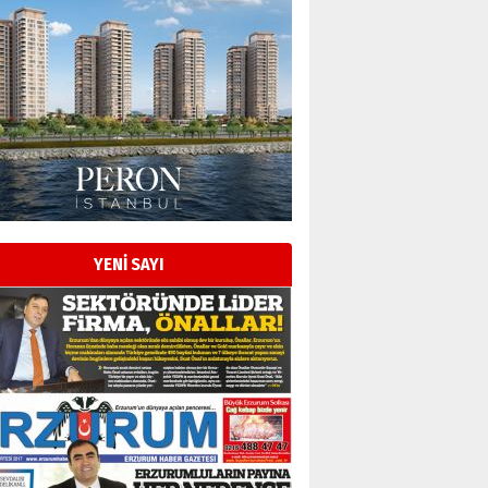
Esat BİNDESEN
Başkan Sekmen’den Erzurum’a
bir vizyon proje daha!
02 Ağustos 2026 Pazar
Kadir SABUNCUOĞLU
Erzurumspor’un köşe taşları
29 Haziran 2026 Pazartesi
YENİ SAYI
Kenan GÜLERCİ
Murat Şahsuvaroğlu ERKON’da
çıtayı yukarı taşırken,
yönetimdekiler aşağı
çekmemeli!
Orhan BOZKURT
17 Şubat 2026 Salı
Bir fotoğraf, bir şehir, bir
gazeteci… Dizginler kimin
elinde?
31 Mart 2026 Salı
A. Berhan Yılmaz