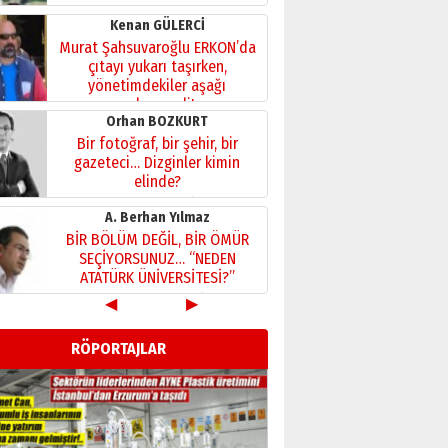
Kenan GÜLERCİ
Murat Şahsuvaroğlu ERKON’da
çıtayı yukarı taşırken,
yönetimdekiler aşağı
çekmemeli!
Orhan BOZKURT
17 Şubat 2026 Salı
Bir fotoğraf, bir şehir, bir
gazeteci… Dizginler kimin
elinde?
31 Mart 2026 Salı
A. Berhan Yılmaz
BİR BÖLÜM DEĞİL, BİR ÖMÜR
SEÇİYORSUNUZ… “NEDEN
ATATÜRK ÜNİVERSİTESİ?”
28 Temmuz 2026 Salı
◀
▶
Ahmet Gökhan YAZICI
Ahmed Yesevi’den bir
RÖPORTAJLAR
Alperen… ”Reisimiz” idi…
Hakka yürüdü.!
26 Mart 2026 Perşembe
Cem Bakırcı
Ardında bıraktığı hatıralarıyla