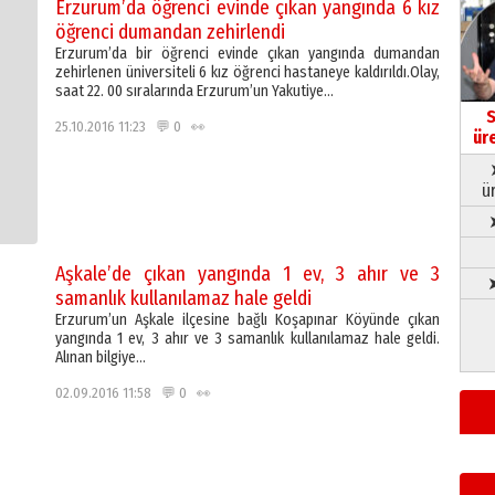
Erzurum’da öğrenci evinde çıkan yangında 6 kız
öğrenci dumandan zehirlendi
Erzurum’da bir öğrenci evinde çıkan yangında dumandan
zehirlenen üniversiteli 6 kız öğrenci hastaneye kaldırıldı.Olay,
saat 22. 00 sıralarında Erzurum’un Yakutiye…
S
25.10.2016 11:23 💬 0 👀
ür
ü
Aşkale’de çıkan yangında 1 ev, 3 ahır ve 3
➤
samanlık kullanılamaz hale geldi
Erzurum’un Aşkale ilçesine bağlı Koşapınar Köyünde çıkan
yangında 1 ev, 3 ahır ve 3 samanlık kullanılamaz hale geldi.
Alınan bilgiye…
02.09.2016 11:58 💬 0 👀