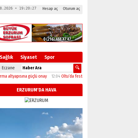
8.2026 • 19:20:28
Hesap aç
Oturum aç
Sağlık
Siyaset
Spor
 Eczane
apısına güçlü onay
12:04
Oltu’da festival coşkusu konserle zirveye ulaştı
11:
ERZURUM'DA HAVA