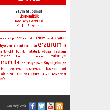
Yayın Grubumuz
Ekonomiklik
Kadıköy Gazetesi
Kartal Gazetesi
ziyaret
Spor
Aziziye
sitesi
mhp
ile
trafik
kayak
erzurum
diye
yeni
oldu
ak parti
parti
ali
baskani
ataturk
Pasinler
milletvekili
öğrenci
Yakutiye
rumspor
il
kar
mehmet
zurum'da
Büyükşehir
icin
polis
turkiye
ak
baskan
bir
erzurumlular
etti
Erzurumlu
andöken
Oltu
vali
Eğitim
belediyesi
ahmet
um’da
Bizi takip edin