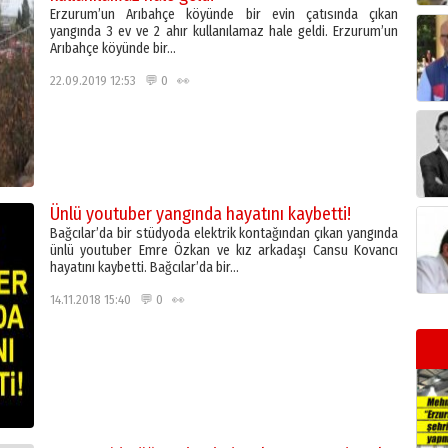
Erzurum’un Arıbahçe köyünde bir evin çatısında çıkan
yangında 3 ev ve 2 ahır kullanılamaz hale geldi. Erzurum’un
Arıbahçe köyünde bir…
22.09.2019 12:53 💬 0 👀
Ünlü youtuber yangında hayatını kaybetti!
Bağcılar’da bir stüdyoda elektrik kontağından çıkan yangında
ünlü youtuber Emre Özkan ve kız arkadaşı Cansu Kovancı
hayatını kaybetti. Bağcılar’da bir…
14.11.2018 15:40 💬 0 👀