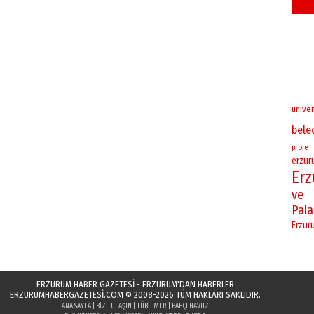
univer
bele
proje
erzu
Er
ve
Pal
Erzur
ERZURUM HABER GAZETESİ - ERZURUM'DAN HABERLER
ERZURUMHABERGAZETESI.COM
© 2008-2026 TÜM HAKLARI SAKLIDIR.
ANA SAYFA
|
BIZE ULAŞIN
|
TÜBILMER
|
BAHÇEHAVUZ