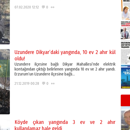
07.02.2020 12:12 💬 0 👀
Uzundere Dikyar’daki yangında, 10 ev 2 ahır kül
oldu!
Uzundere ilçesine bağlı Dikyar Mahallesi’nde elektrik
kontağından çıktığı belirlenen yangında 10 ev ve 2 ahır yandı.
Erzurum’un Uzundere ilçesine bağlı…
21.12.2019 00:28 💬 0 👀
Köyde çıkan yangında 3 ev ve 2 ahır
kullanılamaz hale geldi