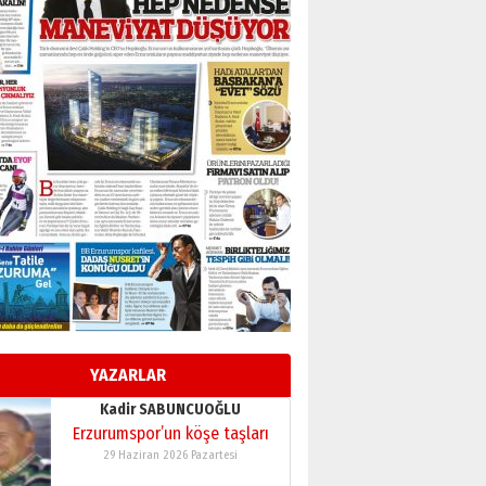
BİR BÖLÜM DEĞİL, BİR ÖMÜR
SEÇİYORSUNUZ… “NEDEN
ATATÜRK ÜNİVERSİTESİ?”
28 Temmuz 2026 Salı
Ahmet Gökhan YAZICI
Ahmed Yesevi’den bir
Alperen… ”Reisimiz” idi…
Hakka yürüdü.!
26 Mart 2026 Perşembe
Cem Bakırcı
Ardında bıraktığı hatıralarıyla
gönül adamı Faruk Terzioğlu!
13 Mayıs 2026 Çarşamba
Esat BİNDESEN
Başkan Sekmen’den Erzurum’a
bir vizyon proje daha!
YAZARLAR
02 Ağustos 2026 Pazar
Kadir SABUNCUOĞLU
Erzurumspor’un köşe taşları
29 Haziran 2026 Pazartesi