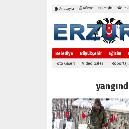
📰 Künye
✉ İletişim
☎ Rekla
🏠 Anasayfa
Belediye
Büyükşehir
Eğitim
Foto Galeri
Video Galeri
Röportajl
yangında