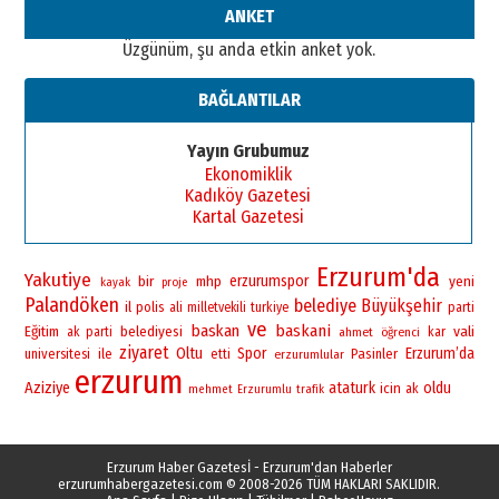
ANKET
Üzgünüm, şu anda etkin anket yok.
BAĞLANTILAR
Yayın Grubumuz
Ekonomiklik
Kadıköy Gazetesi
Kartal Gazetesi
Erzurum'da
Yakutiye
bir
erzurumspor
yeni
mhp
kayak
proje
Palandöken
belediye
Büyükşehir
il
polis
ali
milletvekili
turkiye
parti
ve
baskan
baskani
vali
Eğitim
belediyesi
ak parti
ahmet
öğrenci
kar
ziyaret
Oltu
Spor
Erzurum’da
universitesi
ile
Pasinler
etti
erzurumlular
erzurum
Aziziye
ataturk
oldu
icin
ak
mehmet
Erzurumlu
trafik
Erzurum Haber Gazetesİ - Erzurum'dan Haberler
erzurumhabergazetesi.com
© 2008-2026 TÜM HAKLARI SAKLIDIR.