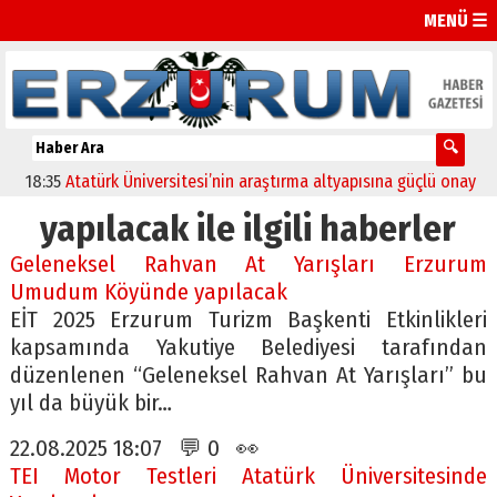
MENÜ ☰
:35
Atatürk Üniversitesi’nin araştırma altyapısına güçlü onay
12:04
yapılacak ile ilgili haberler
Geleneksel Rahvan At Yarışları Erzurum
Umudum Köyünde yapılacak
EİT 2025 Erzurum Turizm Başkenti Etkinlikleri
kapsamında Yakutiye Belediyesi tarafından
düzenlenen “Geleneksel Rahvan At Yarışları” bu
yıl da büyük bir…
22.08.2025 18:07 💬 0 👀
TEI Motor Testleri Atatürk Üniversitesinde