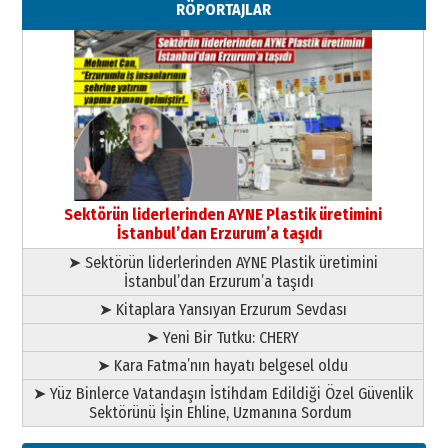
RÖPORTAJLAR
”Reisimiz” idi… Hakka yürüdü.!
26 Mart 2026 Perşembe
Cem Bakırcı
Ardında bıraktığı hatıralarıyla
gönül adamı Faruk Terzioğlu!
13 Mayıs 2026 Çarşamba
Esat BİNDESEN
Başkan Sekmen’den Erzurum’a
bir vizyon proje daha!
Sektörün liderlerinden AYNE Plastik üretimini
02 Ağustos 2026 Pazar
İstanbul’dan Erzurum’a taşıdı
➤ Sektörün liderlerinden AYNE Plastik üretimini
İstanbul’dan Erzurum’a taşıdı
➤ Kitaplara Yansıyan Erzurum Sevdası
➤ Yeni Bir Tutku: CHERY
➤ Kara Fatma’nın hayatı belgesel oldu
➤ Yüz Binlerce Vatandaşın İstihdam Edildiği Özel Güvenlik
Sektörünü İşin Ehline, Uzmanına Sordum