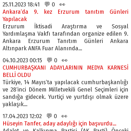
25.11.2023 18:41 💬 0 👀
Ankara’da 9. kez Erzurum tanıtım Günleri
Yapılacak
Erzurum İktisadi Araştırma ve Sosyal
Yardımlaşma Vakfı tarafından organize edilen 9.
Ankara Erzurum Tanıtım Günleri Ankara
Altınpark ANFA Fuar Alanında…
04.10.2023 00:15 💬 0 👀
CUMHURBAŞKANI ADAYLARININ MEDYA KARNESİ
BELLİ OLDU
Türkiye, 14 Mayıs’ta yapılacak cumhurbaşkanlığı
ve 28’inci Dönem Milletvekili Genel Seçimleri için
sandığa gidecek. Yurtiçi ve yurtdışı olmak üzere
yaklaşık…
17.04.2023 12:02 💬 0 👀
Hüseyin Tanfer, aday adaylığı için başvurdu…
Adalet ve Kalkınma Partisi (AK Parti) Önceki