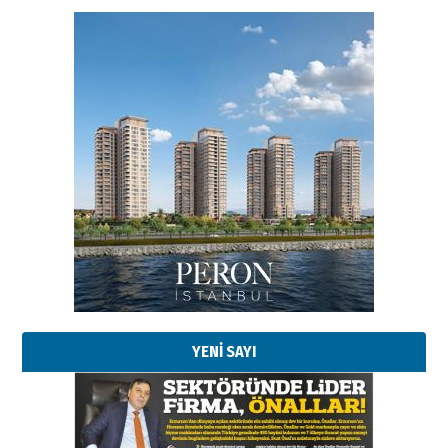
Esat BİNDESEN
Başkan Sekmen’den Erzurum’a
bir vizyon proje daha!
02 Ağustos 2026 Pazar
Kadir SABUNCUOĞLU
Erzurumspor’un köşe taşları
29 Haziran 2026 Pazartesi
YENİ SAYI
Kenan GÜLERCİ
Murat Şahsuvaroğlu ERKON’da
çıtayı yukarı taşırken,
yönetimdekiler aşağı
çekmemeli!