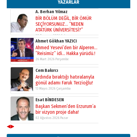
YAZARLAR
02 Ağustos 2026 Pazar
Kadir SABUNCUOĞLU
Erzurumspor’un köşe taşları
29 Haziran 2026 Pazartesi
Kenan GÜLERCİ
Murat Şahsuvaroğlu ERKON’da
çıtayı yukarı taşırken,
yönetimdekiler aşağı
çekmemeli!
Orhan BOZKURT
17 Şubat 2026 Salı
Bir fotoğraf, bir şehir, bir
gazeteci… Dizginler kimin
elinde?
31 Mart 2026 Salı
A. Berhan Yılmaz
BİR BÖLÜM DEĞİL, BİR ÖMÜR
SEÇİYORSUNUZ… “NEDEN
ATATÜRK ÜNİVERSİTESİ?”
28 Temmuz 2026 Salı
◀
▶
Ahmet Gökhan YAZICI
Ahmed Yesevi’den bir Alperen…