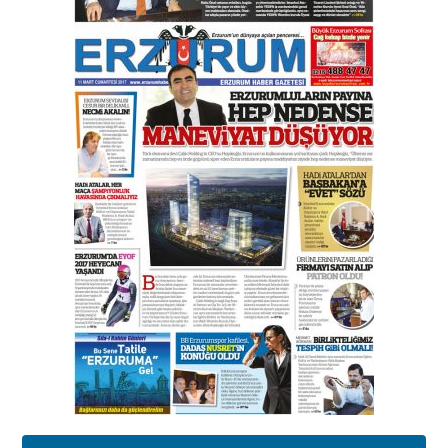
Orhan BOZKURT
17 Şubat 2026 Salı
Bir fotoğraf, bir şehir, bir
gazeteci… Dizginler kimin
elinde?
31 Mart 2026 Salı
A. Berhan Yılmaz
BİR BÖLÜM DEĞİL, BİR ÖMÜR
SEÇİYORSUNUZ… “NEDEN
ATATÜRK ÜNİVERSİTESİ?”
28 Temmuz 2026 Salı
Ahmet Gökhan YAZICI
Ahmed Yesevi’den bir Alperen…
”Reisimiz” idi… Hakka yürüdü.!
26 Mart 2026 Perşembe
Cem Bakırcı
Ardında bıraktığı hatıralarıyla
gönül adamı Faruk Terzioğlu!
13 Mayıs 2026 Çarşamba
Esat BİNDESEN
Başkan Sekmen’den Erzurum’a
bir vizyon proje daha!