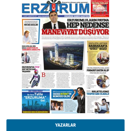
Esat BİNDESEN
Başkan Sekmen’den Erzurum’a
bir vizyon proje daha!
02 Ağustos 2026 Pazar
Kadir SABUNCUOĞLU
Erzurumspor’un köşe taşları
29 Haziran 2026 Pazartesi
Kenan GÜLERCİ
Murat Şahsuvaroğlu ERKON’da
çıtayı yukarı taşırken,
yönetimdekiler aşağı
çekmemeli!
Orhan BOZKURT
17 Şubat 2026 Salı
Bir fotoğraf, bir şehir, bir
gazeteci… Dizginler kimin
elinde?
YAZARLAR
31 Mart 2026 Salı