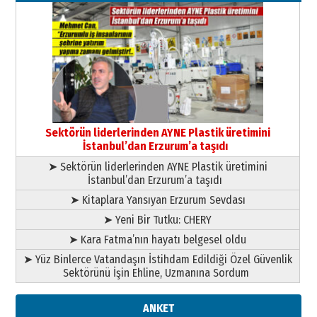
Kenan GÜLERCİ
Murat Şahsuvaroğlu ERKON’da
çıtayı yukarı taşırken,
yönetimdekiler aşağı
çekmemeli!
Orhan BOZKURT
17 Şubat 2026 Salı
Bir fotoğraf, bir şehir, bir
gazeteci… Dizginler kimin
Sektörün liderlerinden AYNE Plastik üretimini
elinde?
İstanbul’dan Erzurum’a taşıdı
31 Mart 2026 Salı
➤ Sektörün liderlerinden AYNE Plastik üretimini
A. Berhan Yılmaz
İstanbul’dan Erzurum’a taşıdı
BİR BÖLÜM DEĞİL, BİR ÖMÜR
SEÇİYORSUNUZ… “NEDEN
➤ Kitaplara Yansıyan Erzurum Sevdası
ATATÜRK ÜNİVERSİTESİ?”
➤ Yeni Bir Tutku: CHERY
28 Temmuz 2026 Salı
Ahmet Gökhan YAZICI
➤ Kara Fatma’nın hayatı belgesel oldu
Ahmed Yesevi’den bir Alperen…
➤ Yüz Binlerce Vatandaşın İstihdam Edildiği Özel Güvenlik
”Reisimiz” idi… Hakka yürüdü.!
Sektörünü İşin Ehline, Uzmanına Sordum
26 Mart 2026 Perşembe
Cem Bakırcı
ANKET