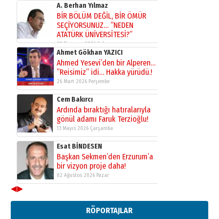
A. Berhan Yılmaz
BİR BÖLÜM DEĞİL, BİR ÖMÜR
SEÇİYORSUNUZ… “NEDEN
ATATÜRK ÜNİVERSİTESİ?”
28 Temmuz 2026 Salı
Ahmet Gökhan YAZICI
Ahmed Yesevi’den bir Alperen…
”Reisimiz” idi… Hakka yürüdü.!
26 Mart 2026 Perşembe
Cem Bakırcı
Ardında bıraktığı hatıralarıyla
gönül adamı Faruk Terzioğlu!
13 Mayıs 2026 Çarşamba
Esat BİNDESEN
Başkan Sekmen’den Erzurum’a
bir vizyon proje daha!
02 Ağustos 2026 Pazar
◀
▶
Kadir SABUNCUOĞLU
Erzurumspor’un köşe taşları
RÖPORTAJLAR
29 Haziran 2026 Pazartesi